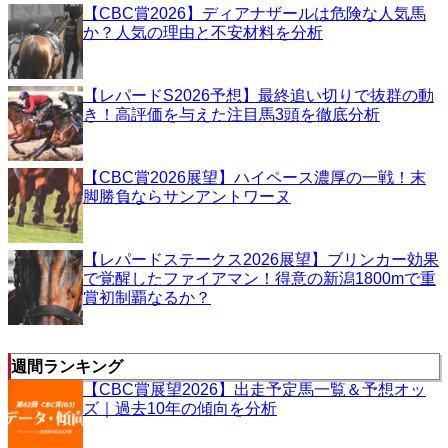
【CBC賞2026】ディアナザールは危険な人気馬
か？人気の理由と不安材料を分析
【レパードS2026予想】最終追い切りで抜群の動
き！高評価を与えた注目馬3頭を徹底分析
【CBC賞2026展望】ハイペース濃厚の一戦！末
脚勝負ならサンアントワーヌ
【レパードステークス2026展望】ブリンカー効果
で覚醒したファイアマン！得意の新潟1800mで重
賞初制覇なるか？
週間ランキング
【CBC賞展望2026】出走予定馬一覧＆予想オッ
ズ｜過去10年の傾向を分析