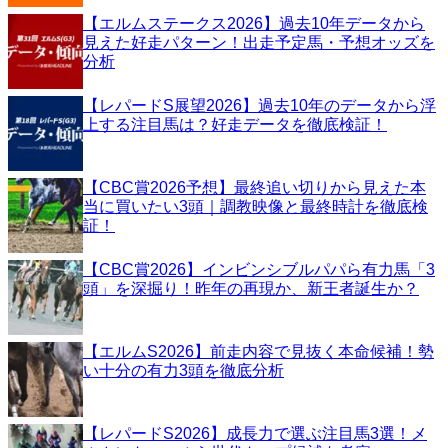
【エルムステークス2026】過去10年データから
見えた好走パターン！出走予定馬・予想オッズを
分析
【レパードS展望2026】過去10年のデータから浮
上する注目馬は？好走データを徹底検証！
【CBC賞2026予想】最終追い切りから見えた本
当に買いたい3頭｜調教映像と最終時計を徹底検
証！
【CBC賞2026】インビンシブルパパら有力馬「3
頭」を深掘り！昨年の再現か、新王者誕生か？
【エルムS2026】前走内容で見抜く本命候補！勢
い十分の有力3頭を徹底分析
【レパードS2026】成長力で選ぶ注目馬3選！メ