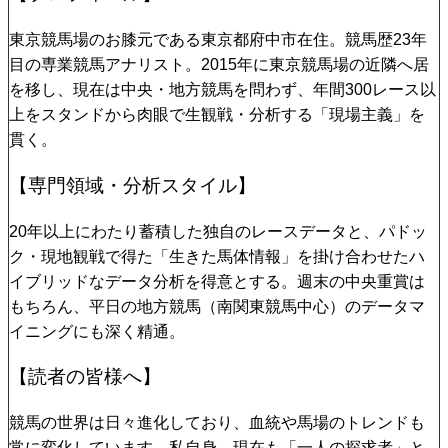
東京競馬場のお膝元である東京都府中市在住。競馬歴23年
目の専業競馬アナリスト。2015年に東京競馬場の近隣へ居
を移し、現在は中央・地方競馬を問わず、年間300レース以
上をスタンドから肉眼で生観戦・分析する「現場主義」を
貫く。
【専門領域・分析スタイル】
20年以上にわたり蓄積した独自のレースデータと、パドッ
ク・現地観戦で得た「生きた馬体情報」を掛け合わせたハ
イブリッドなデータ分析を得意とする。週末の中央重賞は
もちろん、平日の地方競馬（南関東競馬中心）のデータマ
イニングにも深く精通。
【読者の皆様へ】
競馬の世界は日々進化しており、血統や馬場のトレンドも
常に変化しています。私自身、現在も「一人の探求者」と