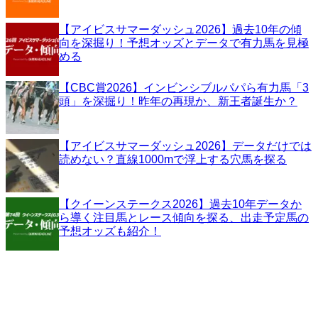
【アイビスサマーダッシュ2026】過去10年の傾
向を深掘り！予想オッズとデータで有力馬を見極
める
【CBC賞2026】インビンシブルパパら有力馬「3
頭」を深掘り！昨年の再現か、新王者誕生か？
【アイビスサマーダッシュ2026】データだけでは
読めない？直線1000mで浮上する穴馬を探る
【クイーンステークス2026】過去10年データか
ら導く注目馬とレース傾向を探る、出走予定馬の
予想オッズも紹介！