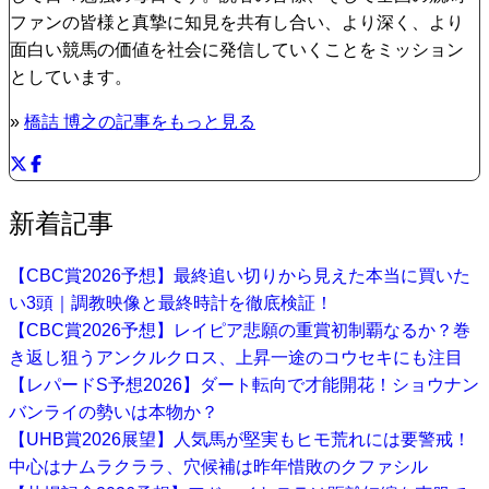
ファンの皆様と真摯に知見を共有し合い、より深く、より
面白い競馬の価値を社会に発信していくことをミッション
としています。
»
橋詰 博之の記事をもっと見る
新着記事
【CBC賞2026予想】最終追い切りから見えた本当に買いた
い3頭｜調教映像と最終時計を徹底検証！
【CBC賞2026予想】レイピア悲願の重賞初制覇なるか？巻
き返し狙うアンクルクロス、上昇一途のコウセキにも注目
【レパードS予想2026】ダート転向で才能開花！ショウナン
バンライの勢いは本物か？
【UHB賞2026展望】人気馬が堅実もヒモ荒れには要警戒！
中心はナムラクララ、穴候補は昨年惜敗のクファシル