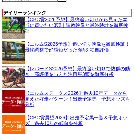
デイリーランキング
【CBC賞2026予想】最終追い切りから見えた本
当に買いたい3頭｜調教映像と最終時計を徹底検
証！
【エルムS2026予想】追い切り映像を徹底検証！
最終調整で好感触だった3頭を独自評価
【レパードS2026予想】最終追い切りで抜群の動
き！高評価を与えた注目馬3頭を徹底分析
【エルムステークス2026】過去10年データから
見えた好走パターン！出走予定馬・予想オッズを
分析
【CBC賞展望2026】出走予定馬一覧＆予想オッ
ズ｜過去10年の傾向を分析