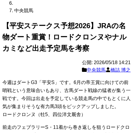
中央競馬
【平安ステークス予想2026】JRAの名
物ダート重賞！ロードクロンヌやナル
カミなど出走予定馬を考察
公開: 2026/05/18 14:21
中央競馬
橋詰 博之
今週はダートG3「平安S」です。6月の帝王賞に向けての前
哨戦という意味合いもあり、古馬ダート戦線の猛者が集う一
戦です。今回は出走を予定している競走馬の中でもとくに人
気が集まりそうな有力馬3頭をピックアップしました。
ロードクロンヌ（牡5、四位洋文厩舎）
前走のフェブラリーS・11着から巻き返しを狙うロードクロ