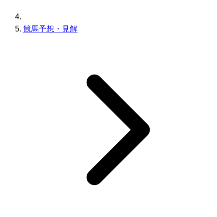
競馬予想・見解