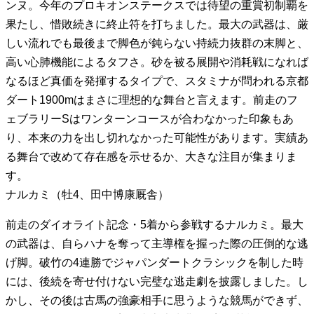
ンヌ。今年のプロキオンステークスでは待望の重賞初制覇を
果たし、惜敗続きに終止符を打ちました。最大の武器は、厳
しい流れでも最後まで脚色が鈍らない持続力抜群の末脚と、
高い心肺機能によるタフさ。砂を被る展開や消耗戦になれば
なるほど真価を発揮するタイプで、スタミナが問われる京都
ダート1900mはまさに理想的な舞台と言えます。前走のフ
ェブラリーSはワンターンコースが合わなかった印象もあ
り、本来の力を出し切れなかった可能性があります。実績あ
る舞台で改めて存在感を示せるか、大きな注目が集まりま
す。
ナルカミ（牡4、田中博康厩舎）
前走のダイオライト記念・5着から参戦するナルカミ。最大
の武器は、自らハナを奪って主導権を握った際の圧倒的な逃
げ脚。破竹の4連勝でジャパンダートクラシックを制した時
には、後続を寄せ付けない完璧な逃走劇を披露しました。し
かし、その後は古馬の強豪相手に思うような競馬ができず、