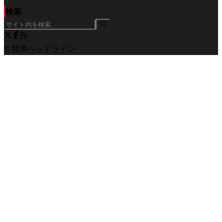
検索
© 競馬ヘッドライン