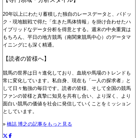
20年以上にわたり蓄積した独自のレースデータと、パドッ
ク・現地観戦で得た「生きた馬体情報」を掛け合わせたハ
イブリッドなデータ分析を得意とする。週末の中央重賞は
もちろん、平日の地方競馬（南関東競馬中心）のデータマ
イニングにも深く精通。
【読者の皆様へ】
競馬の世界は日々進化しており、血統や馬場のトレンドも
常に変化しています。私自身、現在も「一人の探求者」と
して日々勉強の毎日です。読者の皆様、そして全国の競馬
ファンの皆様と真摯に知見を共有し合い、より深く、より
面白い競馬の価値を社会に発信していくことをミッション
としています。
»
橋詰 博之の記事をもっと見る