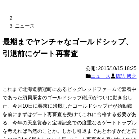
ニュース
最期までヤンチャなゴールドシップ、
引退前にゲート再審査
公開: 2015/10/15 18:25
ニュース
橋詰 博之
これまで北海道新冠町にあるビッグレッドファームで繋養中
であった須貝厩舎のゴールドシップ(牡6)がついに動き出し
た。今月10日に栗東に帰厩したゴールドシップだが始動戦
を前にまずはゲート再審査を受けてこれに合格する必要があ
る。今年の天皇賞春と宝塚記念での度重なるゲートトラブル
を考えれば当然のことか。しかし引退まであとわずかだと言