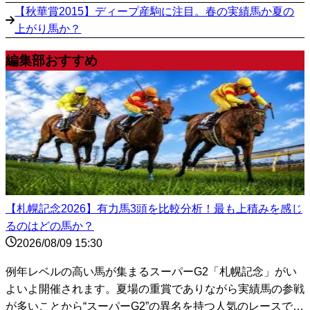
【秋華賞2015】ディープ産駒に注目。春の実績馬か夏の
上がり馬か？
編集部おすすめ
【札幌記念2026】有力馬3頭を比較分析！最も上積みを感じ
るのはどの馬か？
2026/08/09 15:30
例年レベルの高い馬が集まるスーパーG2「札幌記念」がい
よいよ開催されます。夏場の重賞でありながら実績馬の参戦
が多いことから“スーパーG2”の異名を持つ人気のレースで、