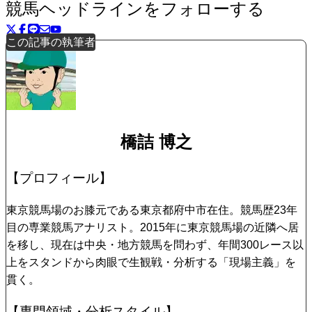
競馬ヘッドラインをフォローする
この記事の執筆者
橋詰 博之
【プロフィール】
東京競馬場のお膝元である東京都府中市在住。競馬歴23年
目の専業競馬アナリスト。2015年に東京競馬場の近隣へ居
を移し、現在は中央・地方競馬を問わず、年間300レース以
上をスタンドから肉眼で生観戦・分析する「現場主義」を
貫く。
【専門領域・分析スタイル】