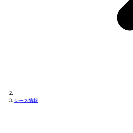
レース情報