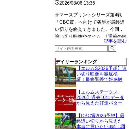
2026/08/06 13:36
サマースプリントシリーズ第4戦
「CBC賞」へ向けて各馬が最終追
い切りを終えてきました。今回は
追い切り映像やタイム、1週前の内
記事を読む
容などから総合的に好調馬を判断
し、とくに評価が高かった馬を3頭
ピックアップしました。 レイピア
デイリーランキング
（...
【エルムS2026予想】追
い切り映像を徹底検
証！最終調整で好感触
だった3頭を独自評価
【エルムステークス
2026】過去10年データ
から見えた好走パター
ン！出走予定馬・予想
オッズを分析
【CBC賞2026予想】最
終追い切りから見えた
本当に買いたい3頭｜調