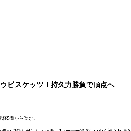
オウビスケッツ！持久力勝負で頂点へ
阪杯5着から臨む。
出遅れで楽な形になった後、2コーナー過ぎに外から被され行