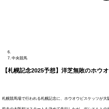
中央競馬
【札幌記念2025予想】洋芝無敗のホウ
札幌競馬場で行われる札幌記念に、ホウオウビスケッツが大
前走の大阪杯はスタートを決めて先行したが、デシエルトの