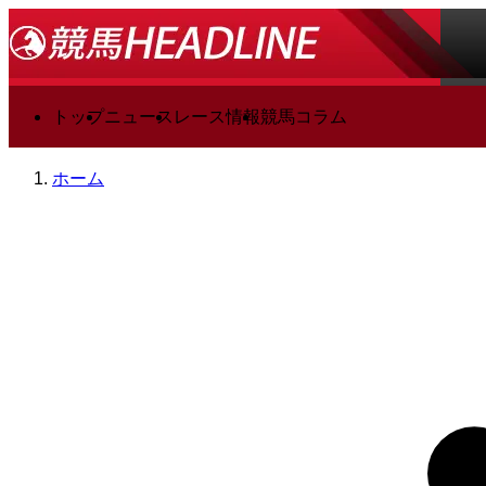
トップ
ニュース
レース情報
競馬コラム
ホーム