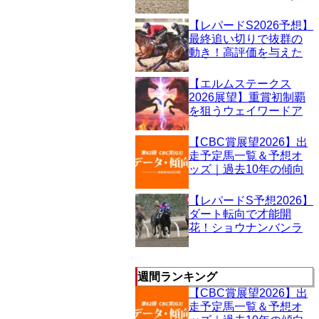
教映像と最終時計を徹
底検証！
【レパードS2026予想】
最終追い切りで抜群の
動き！高評価を与えた
注目馬3頭を徹底分析
【エルムステークス
2026展望】重賞初制覇
を狙うウェイワードア
クトか、それとも実績
馬の反撃か？ハイレベ
【CBC賞展望2026】出
ルなダート決戦を占う
走予定馬一覧＆予想オ
ッズ｜過去10年の傾向
を分析
【レパードS予想2026】
ダート転向で才能開
花！ショウナンバンラ
イの勢いは本物か？
週間ランキング
【CBC賞展望2026】出
走予定馬一覧＆予想オ