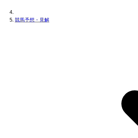
競馬予想・見解