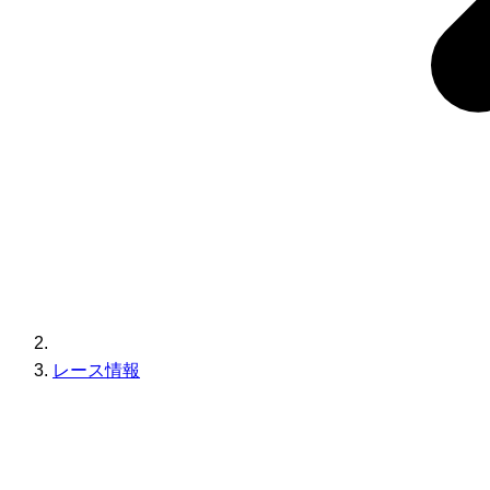
レース情報