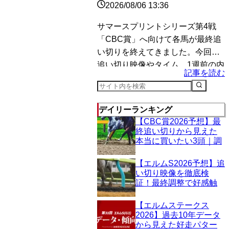
2026/08/06 13:36
サマースプリントシリーズ第4戦
「CBC賞」へ向けて各馬が最終追
い切りを終えてきました。今回は
追い切り映像やタイム、1週前の内
記事を読む
容などから総合的に好調馬を判断
し、とくに評価が高かった馬を3頭
ピックアップしました。 レイピア
デイリーランキング
（...
【CBC賞2026予想】最
終追い切りから見えた
本当に買いたい3頭｜調
教映像と最終時計を徹
底検証！
【エルムS2026予想】追
い切り映像を徹底検
証！最終調整で好感触
だった3頭を独自評価
【エルムステークス
2026】過去10年データ
から見えた好走パター