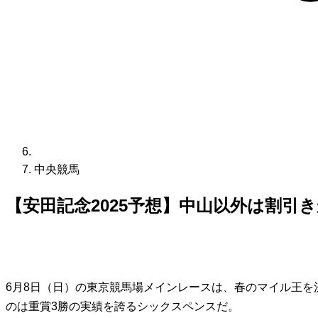
中央競馬
【安田記念2025予想】中山以外は割
6月8日（日）の東京競馬場メインレースは、春のマイル王
のは重賞3勝の実績を誇るシックスペンスだ。