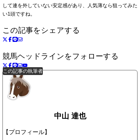
して連を外していない安定感があり、人気薄なら狙ってみた
い1頭ですね。
この記事をシェアする
競馬ヘッドラインをフォローする
この記事の執筆者
中山 達也
【プロフィール】