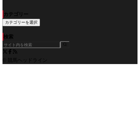
カテゴリー
カテゴリーを選択
検索
© 競馬ヘッドライン