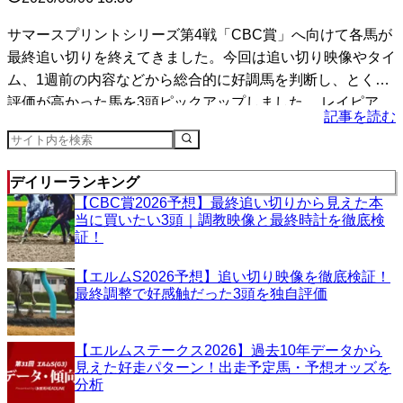
サマースプリントシリーズ第4戦「CBC賞」へ向けて各馬が
最終追い切りを終えてきました。今回は追い切り映像やタイ
ム、1週前の内容などから総合的に好調馬を判断し、とくに
評価が高かった馬を3頭ピックアップしました。 レイピア
記事を読む
（...
デイリーランキング
【CBC賞2026予想】最終追い切りから見えた本
当に買いたい3頭｜調教映像と最終時計を徹底検
証！
【エルムS2026予想】追い切り映像を徹底検証！
最終調整で好感触だった3頭を独自評価
【エルムステークス2026】過去10年データから
見えた好走パターン！出走予定馬・予想オッズを
分析