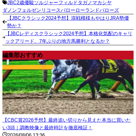
JBC2歳優駿
ソルジャーフィルド
タガノマカシヤ
ダノンフェルゼン
リコースパロー
ローランドバローズ
【JBCクラシック2024予想】混戦模様もやはりJRA勢優
勢か？
【JBCレディスクラシック2024予想】本格化気配のキャリ
ックアリード、7年ぶりの地方馬勝利となるか？
編集部おすすめ
【CBC賞2026予想】最終追い切りから見えた本当に買いた
い3頭｜調教映像と最終時計を徹底検証！
2026/08/06 13:36