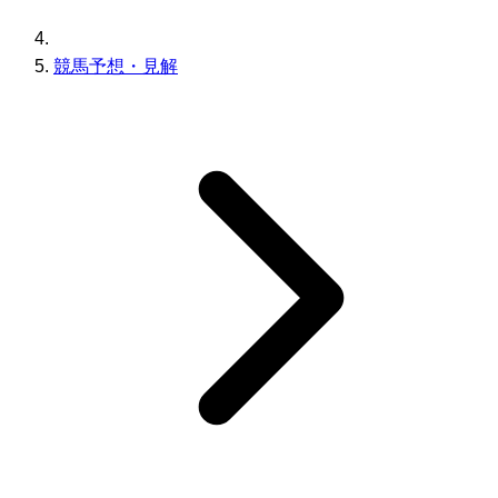
競馬予想・見解