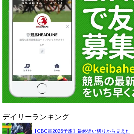
デイリーランキング
【CBC賞2026予想】最終追い切りから見えた