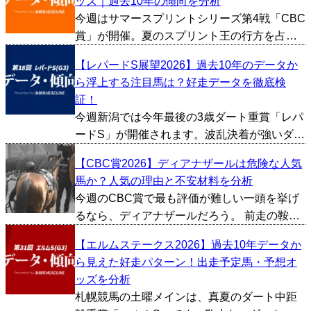
ッズ｜過去10年の傾向を分析
評価が高かった馬を3頭ピックアップしまし
今週はサマースプリントシリーズ第4戦「CBC
た。 レイピア（...
賞」が開催。夏のスプリント王の行方を占う
上で、見逃せない一戦となります。今回は過
【レパードS展望2026】過去10年のデータか
去10年間のデータをもとにCBC賞の傾向を探
ら浮上する注目馬は？好走データを徹底検
っていきたいと思います。 ■上位人気が不
証！
振、穴馬の選...
今週新潟では今年最後の3歳ダート重賞「レパ
ードS」が開催されます。波乱決着が強いダー
ト重賞で、夏競馬らしい難易度の高い一戦で
【CBC賞2026】ディアナザールは危険な人気
す。今回は過去10年間のデータをもとにレパ
馬か？人気の理由と不安材料を分析
ードSの傾向を探っていきたいと思います。 ■
今週のCBC賞で最も評価が難しい一頭を挙げ
上位人気の...
るなら、ディアナザールだろう。 前走の鞍馬
Sでは、初の芝1200m戦ながら3着を確保。し
【エルムステークス2026】過去10年データか
かも勝ち時計1分6秒4という京都芝1200mのコ
ら見えた好走パターン！出走予定馬・予想オ
ースレコード決着に対応したもので、勝ち馬
ッズを分析
フ...
札幌競馬の土曜メインは、真夏のダート中距