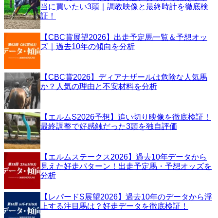
当に買いたい3頭｜調教映像と最終時計を徹底検
証！
【CBC賞展望2026】出走予定馬一覧＆予想オッ
ズ｜過去10年の傾向を分析
【CBC賞2026】ディアナザールは危険な人気馬
か？人気の理由と不安材料を分析
【エルムS2026予想】追い切り映像を徹底検証！
最終調整で好感触だった3頭を独自評価
【エルムステークス2026】過去10年データから
見えた好走パターン！出走予定馬・予想オッズを
分析
【レパードS展望2026】過去10年のデータから浮
上する注目馬は？好走データを徹底検証！