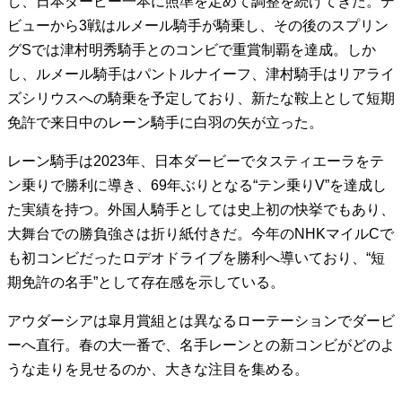
し、日本ダービー一本に照準を定めて調整を続けてきた。デ
ビューから3戦はルメール騎手が騎乗し、その後のスプリン
グSでは津村明秀騎手とのコンビで重賞制覇を達成。しか
し、ルメール騎手はパントルナイーフ、津村騎手はリアライ
ズシリウスへの騎乗を予定しており、新たな鞍上として短期
免許で来日中のレーン騎手に白羽の矢が立った。
レーン騎手は2023年、日本ダービーでタスティエーラをテ
ン乗りで勝利に導き、69年ぶりとなる“テン乗りV”を達成し
た実績を持つ。外国人騎手としては史上初の快挙でもあり、
大舞台での勝負強さは折り紙付きだ。今年のNHKマイルCで
も初コンビだったロデオドライブを勝利へ導いており、“短
期免許の名手”として存在感を示している。
アウダーシアは皐月賞組とは異なるローテーションでダービ
ーへ直行。春の大一番で、名手レーンとの新コンビがどのよ
うな走りを見せるのか、大きな注目を集める。