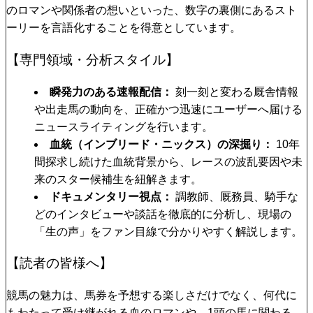
のロマンや関係者の想いといった、数字の裏側にあるスト
ーリーを言語化することを得意としています。
【専門領域・分析スタイル】
瞬発力のある速報配信
刻一刻と変わる厩舎情報
や出走馬の動向を、正確かつ迅速にユーザーへ届ける
ニュースライティングを行います。
血統（インブリード・ニックス）の深掘り
10年
間探求し続けた血統背景から、レースの波乱要因や未
来のスター候補生を紐解きます。
ドキュメンタリー視点
調教師、厩務員、騎手な
どのインタビューや談話を徹底的に分析し、現場の
「生の声」をファン目線で分かりやすく解説します。
【読者の皆様へ】
競馬の魅力は、馬券を予想する楽しさだけでなく、何代に
もわたって受け継がれる血のロマンや、1頭の馬に関わる