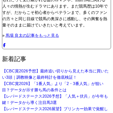
人々の情熱が生むドラマにあります。まだ競馬歴は10年で
すが、だからこそ初心者からベテランまで、多くのファン
の方々と同じ目線で競馬の奥深さに感動し、その興奮を熱
量そのままに届けていきたいと考えています。
»
馬場 良太の記事をもっと見る
新着記事
【CBC賞2026予想】最終追い切りから見えた本当に買いた
い3頭｜調教映像と最終時計を徹底検証！
【CBC賞2026】「1番人気」より「2・3番人気」が狙い
目？データが示す勝ち馬の条件とは
【レパードステークス2026予想】「人気＋伏兵」が今年も
鍵！データから導く注目馬3選
【レパードステークス2026展望】ブリンカー効果で覚醒し