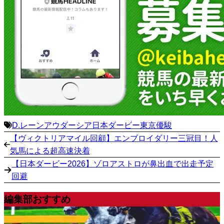
D.レーン
アウダーシア
日本ダービー
東京優駿
【ヴィクトリアマイル回顧】エンブロイダリー三冠目！人
気馬による超高速決着
【日本ダービー2026】ゾロアストロが鼻出血で出走予定
回避
編集部おすすめ