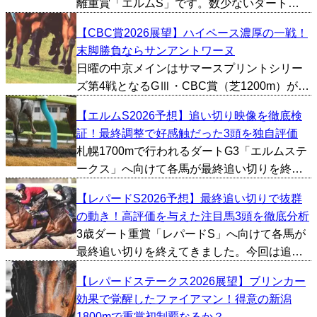
離重賞「エルムS」です。数少ないダート
1700mという距離で行われる重賞ということ
【CBC賞2026展望】ハイペース濃厚の一戦！
もあり、コース適性や、距離適性を絡めた予
末脚勝負ならサンアントワーヌ
想をする必要がありそうです。ということで
日曜の中京メインはサマースプリントシリー
今回は過去10年間...
ズ第4戦となるGⅢ・CBC賞（芝1200m）が行
われる。 過去のCBC賞は前へ行く馬が強いレ
【エルムS2026予想】追い切り映像を徹底検
ースとして知られている。過去10年を振り返
証！最終調整で好感触だった3頭を独自評価
ると、逃げ馬が馬券圏内に入ったケースは9
札幌1700mで行われるダートG3「エルムステ
回。中...
ークス」へ向けて各馬が最終追い切りを終え
てきました。今回は追い切り映像やタイム、1
【レパードS2026予想】最終追い切りで抜群
週前の内容などから総合的に好調馬を判断
の動き！高評価を与えた注目馬3頭を徹底分析
し、とくに評価が高かった馬を3頭ピックアッ
3歳ダート重賞「レパードS」へ向けて各馬が
プしました。...
最終追い切りを終えてきました。今回は追い
切り映像やタイム、1週前の内容などから総合
【レパードステークス2026展望】ブリンカー
的に好調馬を判断し、とくに評価が高かった
効果で覚醒したファイアマン！得意の新潟
馬を3頭ピックアップしました。 メルカント
1800mで重賞初制覇なるか？