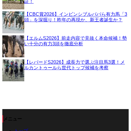
証！
【CBC賞2026】インビンシブルパパら有力馬「3
頭」を深掘り！昨年の再現か、新王者誕生か？
【エルムS2026】前走内容で見抜く本命候補！勢
い十分の有力3頭を徹底分析
【レパードS2026】成長力で選ぶ注目馬3選！メ
ルカントゥールら世代トップ候補を考察
メニュー
トップ