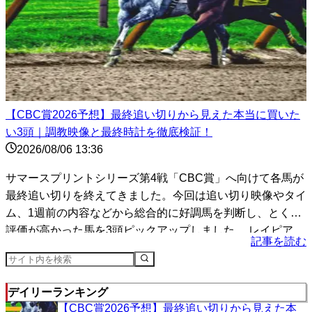
【CBC賞2026予想】最終追い切りから見えた本当に買いた
い3頭｜調教映像と最終時計を徹底検証！
2026/08/06 13:36
サマースプリントシリーズ第4戦「CBC賞」へ向けて各馬が
最終追い切りを終えてきました。今回は追い切り映像やタイ
ム、1週前の内容などから総合的に好調馬を判断し、とくに
評価が高かった馬を3頭ピックアップしました。 レイピア
記事を読む
（...
デイリーランキング
【CBC賞2026予想】最終追い切りから見えた本