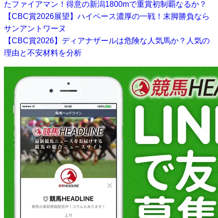
たファイアマン！得意の新潟1800mで重賞初制覇なるか？
【CBC賞2026展望】ハイペース濃厚の一戦！末脚勝負なら
サンアントワーヌ
【CBC賞2026】ディアナザールは危険な人気馬か？人気の
理由と不安材料を分析