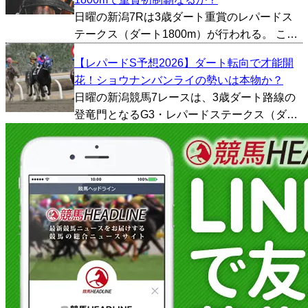
ゥール（牡3、...
日曜の新潟7Rは3歳ダート重賞のレパードス
テークス（ダート1800m）が行われる。 この
レースはダート界の登竜門として知られてお
【レパードS予想2026】ダート転向で才能開
り、2年前には後にダート戦線の主役へと成長
花！ショウナンバンライの勢いは本物か？
したミッキーファイトが勝利を飾った。今年
日曜の新潟競馬7レースは、3歳ダート路線の
は12頭立...
登竜門となるG3・レパードステークス（ダー
ト1800m）が行われる。 例年のレパードステ
ークスは、秋のダート重賞やJpn1戦線へ向か
う素質馬が集結する一戦だ。ここを勝った馬
が古馬...