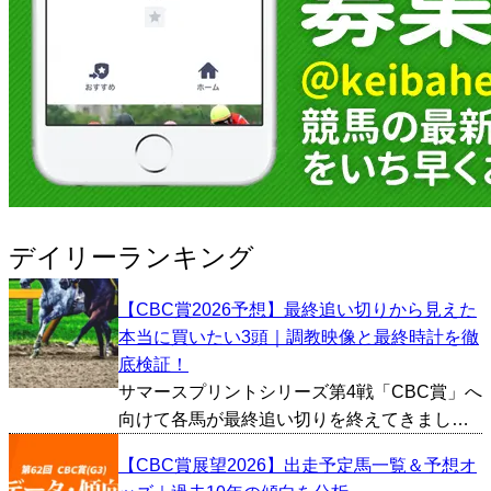
デイリーランキング
【CBC賞2026予想】最終追い切りから見えた
本当に買いたい3頭｜調教映像と最終時計を徹
底検証！
サマースプリントシリーズ第4戦「CBC賞」へ
向けて各馬が最終追い切りを終えてきまし
た。今回は追い切り映像やタイム、1週前の内
【CBC賞展望2026】出走予定馬一覧＆予想オ
容などから総合的に好調馬を判断し、とくに