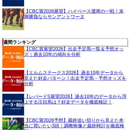
【CBC賞2026展望】ハイペース濃厚の一戦！末
脚勝負ならサンアントワーヌ
週間ランキング
【CBC賞展望2026】出走予定馬一覧＆予想オッ
ズ｜過去10年の傾向を分析
【エルムステークス2026】過去10年データから
見えた好走パターン！出走予定馬・予想オッズを
分析
【レパードS展望2026】過去10年のデータから浮
上する注目馬は？好走データを徹底検証！
【CBC賞2026予想】最終追い切りから見えた本
当に買いたい3頭｜調教映像と最終時計を徹底検