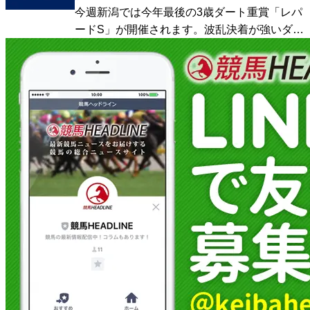
フ...
今週新潟では今年最後の3歳ダート重賞「レパ
ードS」が開催されます。波乱決着が強いダー
ト重賞で、夏競馬らしい難易度の高い一戦で
す。今回は過去10年間のデータをもとにレパ
ードSの傾向を探っていきたいと思います。 ■
上位人気の...