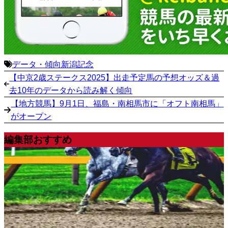
データ・傾向
新潟記念
【中京2歳ステークス2025】出走予定馬の予想オッズ＆過
去10年のデータから読み解く傾向
【地方競馬】9月1日、福島・南相馬市に「オフト南相馬」
がオープン
編集部おすすめ