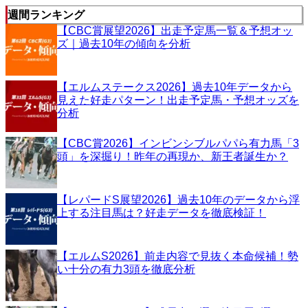
週間ランキング
【CBC賞展望2026】出走予定馬一覧＆予想オッ
ズ｜過去10年の傾向を分析
【エルムステークス2026】過去10年データから
見えた好走パターン！出走予定馬・予想オッズを
分析
【CBC賞2026】インビンシブルパパら有力馬「3
頭」を深掘り！昨年の再現か、新王者誕生か？
【レパードS展望2026】過去10年のデータから浮
上する注目馬は？好走データを徹底検証！
【エルムS2026】前走内容で見抜く本命候補！勢
い十分の有力3頭を徹底分析