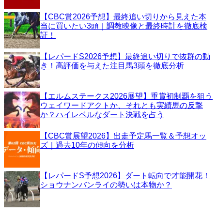
【CBC賞2026予想】最終追い切りから見えた本
当に買いたい3頭｜調教映像と最終時計を徹底検
証！
【レパードS2026予想】最終追い切りで抜群の動
き！高評価を与えた注目馬3頭を徹底分析
【エルムステークス2026展望】重賞初制覇を狙う
ウェイワードアクトか、それとも実績馬の反撃
か？ハイレベルなダート決戦を占う
【CBC賞展望2026】出走予定馬一覧＆予想オッ
ズ｜過去10年の傾向を分析
【レパードS予想2026】ダート転向で才能開花！
ショウナンバンライの勢いは本物か？