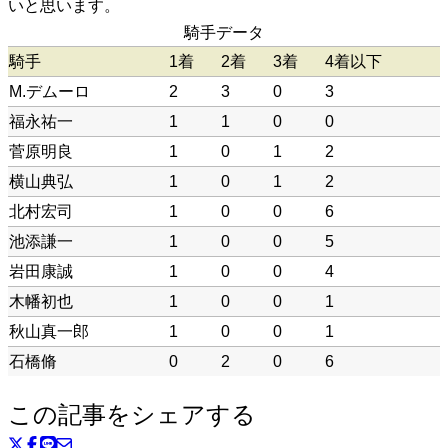
いと思います。
騎手データ
騎手
1着
2着
3着
4着以下
M.デムーロ
2
3
0
3
福永祐一
1
1
0
0
菅原明良
1
0
1
2
横山典弘
1
0
1
2
北村宏司
1
0
0
6
池添謙一
1
0
0
5
岩田康誠
1
0
0
4
木幡初也
1
0
0
1
秋山真一郎
1
0
0
1
石橋脩
0
2
0
6
この記事をシェアする