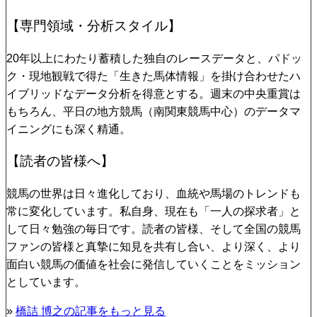
【専門領域・分析スタイル】
20年以上にわたり蓄積した独自のレースデータと、パドッ
ク・現地観戦で得た「生きた馬体情報」を掛け合わせたハ
イブリッドなデータ分析を得意とする。週末の中央重賞は
もちろん、平日の地方競馬（南関東競馬中心）のデータマ
イニングにも深く精通。
【読者の皆様へ】
競馬の世界は日々進化しており、血統や馬場のトレンドも
常に変化しています。私自身、現在も「一人の探求者」と
して日々勉強の毎日です。読者の皆様、そして全国の競馬
ファンの皆様と真摯に知見を共有し合い、より深く、より
面白い競馬の価値を社会に発信していくことをミッション
としています。
»
橋詰 博之の記事をもっと見る