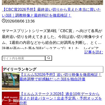
【CBC賞2026予想】最終追い切りから見えた本当に買いた
い3頭｜調教映像と最終時計を徹底検証！
2026/08/06 13:36
サマースプリントシリーズ第4戦「CBC賞」へ向けて各馬が
最終追い切りを終えてきました。今回は追い切り映像やタイ
ム、1週前の内容などから総合的に好調馬を判断し、とくに
評価が高かった馬を3頭ピックアップしました。 レイピア
記事を読む
（...
デイリーランキング
【エルムS2026予想】追い切り映像を徹底検証！
最終調整で好感触だった3頭を独自評価
【エルムステークス2026】過去10年データから
見えた好走パターン！出走予定馬・予想オッズを
分析