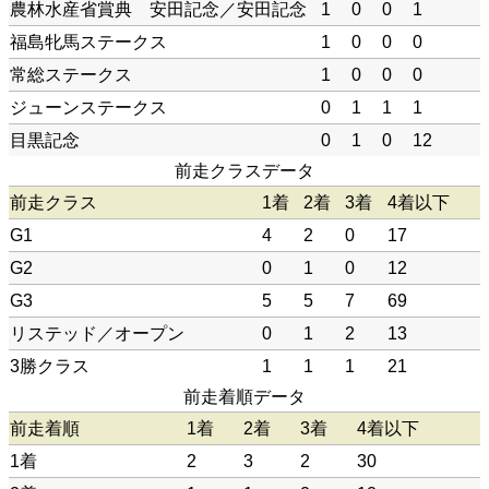
農林水産省賞典 安田記念／安田記念
1
0
0
1
福島牝馬ステークス
1
0
0
0
常総ステークス
1
0
0
0
ジューンステークス
0
1
1
1
目黒記念
0
1
0
12
前走クラスデータ
前走クラス
1着
2着
3着
4着以下
G1
4
2
0
17
G2
0
1
0
12
G3
5
5
7
69
リステッド／オープン
0
1
2
13
3勝クラス
1
1
1
21
前走着順データ
前走着順
1着
2着
3着
4着以下
1着
2
3
2
30