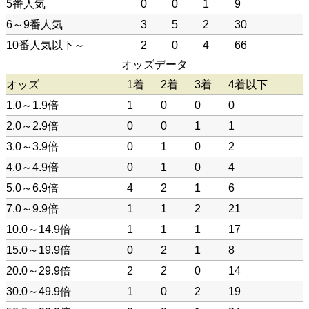
5番人気
0
0
1
9
6～9番人気
3
5
2
30
10番人気以下～
2
0
4
66
オッズデータ
オッズ
1着
2着
3着
4着以下
1.0～1.9倍
1
0
0
0
2.0～2.9倍
0
0
1
1
3.0～3.9倍
0
1
0
2
4.0～4.9倍
0
1
0
4
5.0～6.9倍
4
2
1
6
7.0～9.9倍
1
1
2
21
10.0～14.9倍
1
1
1
17
15.0～19.9倍
0
2
1
8
20.0～29.9倍
2
2
0
14
30.0～49.9倍
1
0
2
19