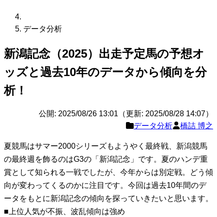
データ分析
新潟記念（2025）出走予定馬の予想オ
ッズと過去10年のデータから傾向を分
析！
公開: 2025/08/26 13:01（更新: 2025/08/28 14:07）
データ分析
橋詰 博之
夏競馬はサマー2000シリーズもようやく最終戦、新潟競馬
の最終週を飾るのはG3の「新潟記念」です。夏のハンデ重
賞として知られる一戦でしたが、今年からは別定戦。どう傾
向が変わってくるのかに注目です。今回は過去10年間のデ
ータをもとに新潟記念の傾向を探っていきたいと思います。
■上位人気が不振、波乱傾向は強め