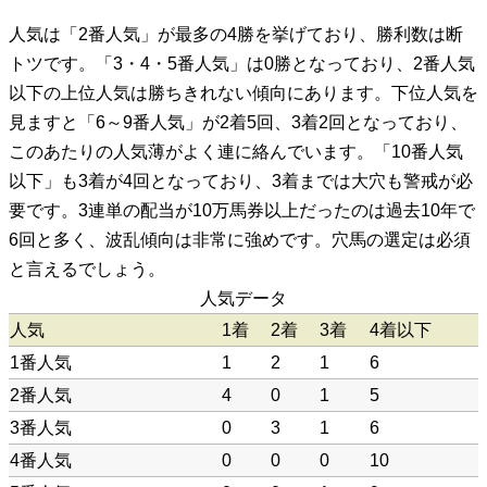
人気は「2番人気」が最多の4勝を挙げており、勝利数は断
トツです。「3・4・5番人気」は0勝となっており、2番人気
以下の上位人気は勝ちきれない傾向にあります。下位人気を
見ますと「6～9番人気」が2着5回、3着2回となっており、
このあたりの人気薄がよく連に絡んでいます。「10番人気
以下」も3着が4回となっており、3着までは大穴も警戒が必
要です。3連単の配当が10万馬券以上だったのは過去10年で
6回と多く、波乱傾向は非常に強めです。穴馬の選定は必須
と言えるでしょう。
人気データ
人気
1着
2着
3着
4着以下
1番人気
1
2
1
6
2番人気
4
0
1
5
3番人気
0
3
1
6
4番人気
0
0
0
10