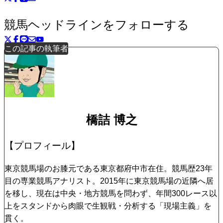
競馬ヘッドラインをフォローする
この記事の執筆者
橋詰 博之
【プロフィール】
東京競馬場のお膝元である東京都府中市在住。競馬歴23年
目の専業競馬アナリスト。2015年に東京競馬場の近隣へ居
を移し、現在は中央・地方競馬を問わず、年間300レース以
上をスタンドから肉眼で生観戦・分析する「現場主義」を
貫く。