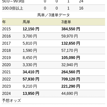
50.0～99.9倍
0
0
1
24
100.0倍以上
0
0
1
16
馬単／3連単データ
年
馬単
3連単
2015
12,150 円
384,550 円
2016
3,700 円
59,970 円
2017
5,810 円
132,650 円
2018
1,590 円
57,170 円
2019
8,450 円
105,090 円
2020
3,330 円
32,940 円
2021
34,410 円
264,560 円
2022
57,930 円
709,120 円
2023
9,210 円
221,290 円
2024
13,950 円
44,690 円
予想オッズ