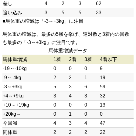
差し
4
2
3
62
追い込み
3
5
5
33
■馬体重の増減は「-3～+3kg」に注目
馬体重の増減は、最多の5勝を挙げ、連対数と3着内の回数
も最多の「-3～+3kg」に注目です。
馬体重増減データ
馬体重増減
1着
2着
3着
4着以下
-19～-10kg
0
0
0
9
-9～-4kg
2
2
1
19
-3～+3kg
5
3
6
59
+4～+9kg
3
4
3
32
+10～+19kg
0
0
0
13
+20kg～
0
1
0
0
今回減
4
3
4
47
同体重
2
2
2
22