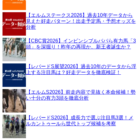
【エルムステークス2026】過去10年データから
見えた好走パターン！出走予定馬・予想オッズを
分析
【CBC賞2026】インビンシブルパパら有力馬「3
頭」を深掘り！昨年の再現か、新王者誕生か？
【レパードS展望2026】過去10年のデータから浮
上する注目馬は？好走データを徹底検証！
【エルムS2026】前走内容で見抜く本命候補！勢
い十分の有力3頭を徹底分析
【レパードS2026】成長力で選ぶ注目馬3選！メ
ルカントゥールら世代トップ候補を考察