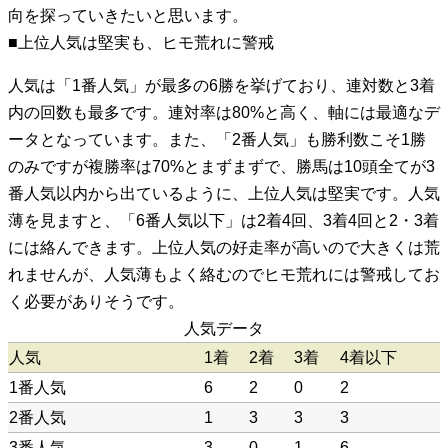
向を探っていきたいと思います。
■上位人気は堅実も、ヒモ荒れに警戒
人気は「1番人気」が最多の6勝を挙げており、連対数と3着
内の回数も最多です。連対率は80%と高く、軸には最適なデ
ータとなっています。また、「2番人気」も勝利数こそ1勝
のみですが複勝率は70%とまずまずで、勝馬は10頭全てが3
番人気以内から出ているように、上位人気は堅実です。人気
薄を見ますと、「6番人気以下」は2着4回、3着4回と2・3着
には絡んできます。上位人気の好走率が高いので大きくは荒
れませんが、人気薄もよく絡むのでヒモ荒れには警戒してお
く必要がありそうです。
人気データ
人気
1着
2着
3着
4着以下
1番人気
6
2
0
2
2番人気
1
3
3
3
3番人気
3
0
1
6