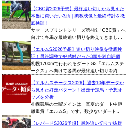
【CBC賞2026予想】最終追い切りから見えた
本当に買いたい3頭｜調教映像と最終時計を徹
底検証！
サマースプリントシリーズ第4戦「CBC賞」へ
向けて各馬が最終追い切りを終えてきまし
た。今回は追い切り映像やタイム、1週前の内
【エルムS2026予想】追い切り映像を徹底検
容などから総合的に好調馬を判断し、とくに
証！最終調整で好感触だった3頭を独自評価
評価が高かった馬を3頭ピックアップしまし
札幌1700mで行われるダートG3「エルムステ
た。 レイピア（...
ークス」へ向けて各馬が最終追い切りを終え
てきました。今回は追い切り映像やタイム、1
【エルムステークス2026】過去10年データか
週前の内容などから総合的に好調馬を判断
ら見えた好走パターン！出走予定馬・予想オ
し、とくに評価が高かった馬を3頭ピックアッ
ッズを分析
プしました。...
札幌競馬の土曜メインは、真夏のダート中距
離重賞「エルムS」です。数少ないダート
1700mという距離で行われる重賞ということ
【レパードS2026予想】最終追い切りで抜群
もあり、コース適性や、距離適性を絡めた予