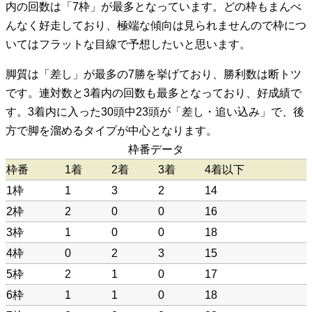
内の回数は「7枠」が最多となっています。どの枠もまんべ
んなく好走しており、極端な傾向は見られませんので枠につ
いてはフラットな目線で予想したいと思います。
脚質は「差し」が最多の7勝を挙げており、勝利数は断トツ
です。連対数と3着内の回数も最多となっており、好成績で
す。3着内に入った30頭中23頭が「差し・追い込み」で、後
方で脚を溜めるタイプが中心となります。
枠番データ
枠番
1着
2着
3着
4着以下
1枠
1
3
2
14
2枠
2
0
0
16
3枠
1
0
0
18
4枠
0
2
3
15
5枠
2
1
0
17
6枠
1
1
0
18