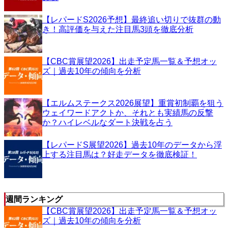
【レパードS2026予想】最終追い切りで抜群の動
き！高評価を与えた注目馬3頭を徹底分析
【CBC賞展望2026】出走予定馬一覧＆予想オッ
ズ｜過去10年の傾向を分析
【エルムステークス2026展望】重賞初制覇を狙う
ウェイワードアクトか、それとも実績馬の反撃
か？ハイレベルなダート決戦を占う
【レパードS展望2026】過去10年のデータから浮
上する注目馬は？好走データを徹底検証！
週間ランキング
【CBC賞展望2026】出走予定馬一覧＆予想オッ
ズ｜過去10年の傾向を分析