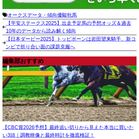
オークス
データ・傾向
優駿牝馬
【平安ステークス2025】出走予定馬の予想オッズ＆過去
10年のデータから読み解く傾向
【日本ダービー2025】トッピボーンは岩田望来騎手、新コ
ンビで折り合い面の課題克服へ
編集部おすすめ
【CBC賞2026予想】最終追い切りから見えた本当に買いた
い3頭｜調教映像と最終時計を徹底検証！