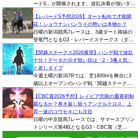
ードS」が開催されます。波乱決着が強いダー
ト重賞で、夏競馬らしい難易度の高い一戦で
【レパードS予想2026】ダート転向で才能開
す。今回は過去10年間のデータをもとにレパ
花！ショウナンバンライの勢いは本物か？
ードSの傾向を探っていきたいと思います。 ■
日曜の新潟競馬7レースは、3歳ダート路線の
上位人気の...
登竜門となるG3・レパードステークス（ダー
ト1800m）が行われる。 例年のレパードステ
【関越ステークス2026展望】ハンデ戦で波乱
ークスは、秋のダート重賞やJpn1戦線へ向か
十分！データが示す狙い目は「2・3番人気」
う素質馬が集結する一戦だ。ここを勝った馬
と差しタイプ
が古馬...
今週土曜の新潟7Rでは、芝1800mを舞台に3
歳以上オープンのハンデ戦「関越ステーク
ス」が行われる。 サマーシリーズ後半へ向け
【CBC賞2026予想】レイピア悲願の重賞初制
た実力馬が顔を揃えた一戦だが、ハンデ戦ら
覇なるか？巻き返し狙うアンクルクロス、上
しく実績だけでは勝ち切れないケースも少な
昇一途のコウセキにも注目
くない。過去の...
日曜の中京競馬7レースでは、サマースプリン
トシリーズ第4戦となるG3・CBC賞（芝
1200m）が行われる。 中京芝1200mはスター