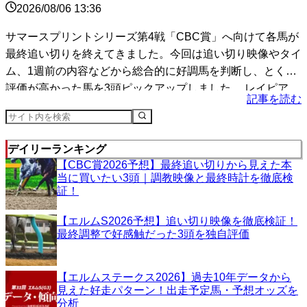
2026/08/06 13:36
サマースプリントシリーズ第4戦「CBC賞」へ向けて各馬が
最終追い切りを終えてきました。今回は追い切り映像やタイ
ム、1週前の内容などから総合的に好調馬を判断し、とくに
評価が高かった馬を3頭ピックアップしました。 レイピア
記事を読む
（...
デイリーランキング
【CBC賞2026予想】最終追い切りから見えた本
当に買いたい3頭｜調教映像と最終時計を徹底検
証！
【エルムS2026予想】追い切り映像を徹底検証！
最終調整で好感触だった3頭を独自評価
【エルムステークス2026】過去10年データから
見えた好走パターン！出走予定馬・予想オッズを
分析