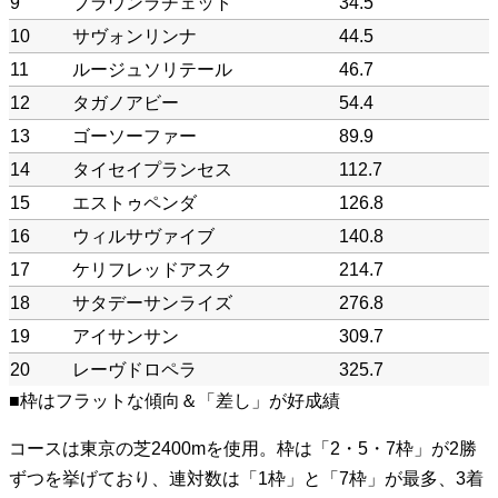
9
ブラウンラチェット
34.5
10
サヴォンリンナ
44.5
11
ルージュソリテール
46.7
12
タガノアビー
54.4
13
ゴーソーファー
89.9
14
タイセイプランセス
112.7
15
エストゥペンダ
126.8
16
ウィルサヴァイブ
140.8
17
ケリフレッドアスク
214.7
18
サタデーサンライズ
276.8
19
アイサンサン
309.7
20
レーヴドロペラ
325.7
■枠はフラットな傾向＆「差し」が好成績
コースは東京の芝2400mを使用。枠は「2・5・7枠」が2勝
ずつを挙げており、連対数は「1枠」と「7枠」が最多、3着