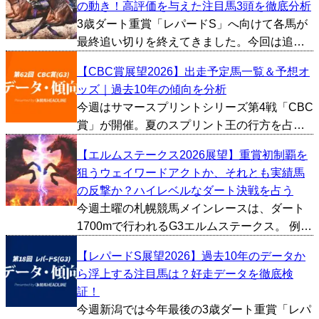
の動き！高評価を与えた注目馬3頭を徹底分析
想をする必要がありそうです。ということで
3歳ダート重賞「レパードS」へ向けて各馬が
今回は過去10年間...
最終追い切りを終えてきました。今回は追い
切り映像やタイム、1週前の内容などから総合
【CBC賞展望2026】出走予定馬一覧＆予想オ
的に好調馬を判断し、とくに評価が高かった
ッズ｜過去10年の傾向を分析
馬を3頭ピックアップしました。 メルカント
今週はサマースプリントシリーズ第4戦「CBC
ゥール（牡3、...
賞」が開催。夏のスプリント王の行方を占う
上で、見逃せない一戦となります。今回は過
【エルムステークス2026展望】重賞初制覇を
去10年間のデータをもとにCBC賞の傾向を探
狙うウェイワードアクトか、それとも実績馬
っていきたいと思います。 ■上位人気が不
の反撃か？ハイレベルなダート決戦を占う
振、穴馬の選...
今週土曜の札幌競馬メインレースは、ダート
1700mで行われるG3エルムステークス。 例年
も秋のダート重賞戦線を占う重要な一戦だ
【レパードS展望2026】過去10年のデータか
が、今年は近年の中でも屈指といえるほどメ
ら浮上する注目馬は？好走データを徹底検
ンバーが充実。勢い十分の上がり馬と実績馬
証！
が真正面から激...
今週新潟では今年最後の3歳ダート重賞「レパ