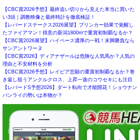
【CBC賞2026予想】最終追い切りから見えた本当に買いた
い3頭｜調教映像と最終時計を徹底検証！
【レパードステークス2026展望】ブリンカー効果で覚醒し
たファイアマン！得意の新潟1800mで重賞初制覇なるか？
【CBC賞2026展望】ハイペース濃厚の一戦！末脚勝負なら
サンアントワーヌ
【CBC賞2026】ディアナザールは危険な人気馬か？人気の
理由と不安材料を分析
【CBC賞2026予想】レイピア悲願の重賞初制覇なるか？巻
き返し狙うアンクルクロス、上昇一途のコウセキにも注目
【レパードS予想2026】ダート転向で才能開花！ショウナン
バンライの勢いは本物か？