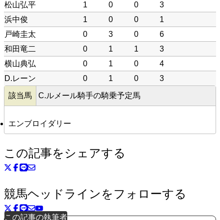
松山弘平
1
0
0
3
浜中俊
1
0
0
1
戸崎圭太
0
3
0
6
和田竜二
0
1
1
3
横山典弘
0
1
0
4
D.レーン
0
1
0
3
該当馬
C.ルメール騎手の騎乗予定馬
エンブロイダリー
この記事をシェアする
競馬ヘッドラインをフォローする
この記事の執筆者