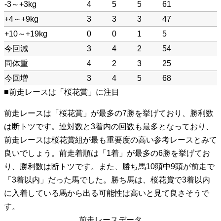
-3～+3kg
4
5
5
61
+4～+9kg
3
3
3
47
+10～+19kg
0
0
1
5
今回減
3
4
2
54
同体重
4
2
3
25
今回増
3
4
5
68
■前走レースは「桜花賞」に注目
前走レースは「桜花賞」が最多の7勝を挙げており、勝利数
は断トツです。連対数と3着内の回数も最多となっており、
前走レースは桜花賞組が最も重要度の高い参考レースとみて
良いでしょう。前走着順は「1着」が最多の6勝を挙げてお
り、勝利数は断トツです。また、勝ち馬10頭中9頭が前走で
「3着以内」だった馬でした。勝ち馬は、桜花賞で3着以内
に入着している馬から出る可能性は高いと見て良さそうで
す。
前走レースデータ