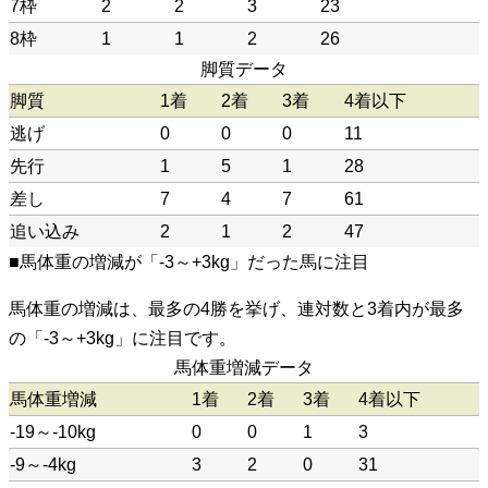
7枠
2
2
3
23
8枠
1
1
2
26
脚質データ
脚質
1着
2着
3着
4着以下
逃げ
0
0
0
11
先行
1
5
1
28
差し
7
4
7
61
追い込み
2
1
2
47
■馬体重の増減が「-3～+3kg」だった馬に注目
馬体重の増減は、最多の4勝を挙げ、連対数と3着内が最多
の「-3～+3kg」に注目です。
馬体重増減データ
馬体重増減
1着
2着
3着
4着以下
-19～-10kg
0
0
1
3
-9～-4kg
3
2
0
31