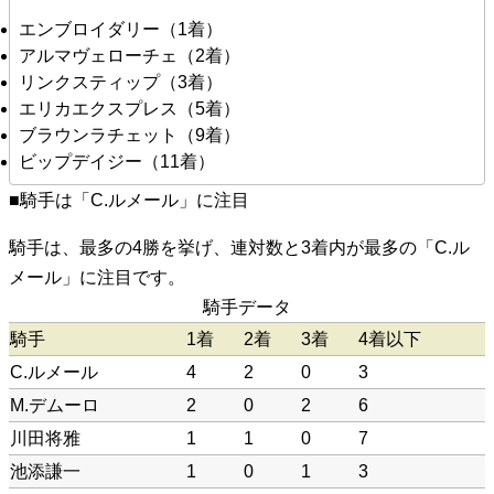
エンブロイダリー（1着）
アルマヴェローチェ（2着）
リンクスティップ（3着）
エリカエクスプレス（5着）
ブラウンラチェット（9着）
ビップデイジー（11着）
■騎手は「C.ルメール」に注目
騎手は、最多の4勝を挙げ、連対数と3着内が最多の「C.ル
メール」に注目です。
騎手データ
騎手
1着
2着
3着
4着以下
C.ルメール
4
2
0
3
M.デムーロ
2
0
2
6
川田将雅
1
1
0
7
池添謙一
1
0
1
3