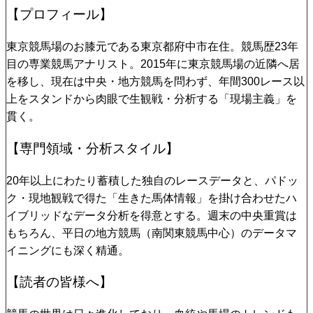
【プロフィール】
東京競馬場のお膝元である東京都府中市在住。競馬歴23年
目の専業競馬アナリスト。2015年に東京競馬場の近隣へ居
を移し、現在は中央・地方競馬を問わず、年間300レース以
上をスタンドから肉眼で生観戦・分析する「現場主義」を
貫く。
【専門領域・分析スタイル】
20年以上にわたり蓄積した独自のレースデータと、パドッ
ク・現地観戦で得た「生きた馬体情報」を掛け合わせたハ
イブリッドなデータ分析を得意とする。週末の中央重賞は
もちろん、平日の地方競馬（南関東競馬中心）のデータマ
イニングにも深く精通。
【読者の皆様へ】