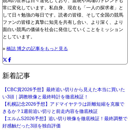
競馬の世界は日々進化しており、血統や馬場のトレンドも
常に変化しています。私自身、現在も「一人の探求者」と
して日々勉強の毎日です。読者の皆様、そして全国の競馬
ファンの皆様と真摯に知見を共有し合い、より深く、より
面白い競馬の価値を社会に発信していくことをミッション
としています。
»
橋詰 博之の記事をもっと見る
新着記事
【CBC賞2026予想】最終追い切りから見えた本当に買いた
い3頭｜調教映像と最終時計を徹底検証！
【札幌記念2026予想】アドマイヤテラは距離短縮を克服で
きるか？1週前追い切りと前走内容を徹底検証
【エルムS2026予想】追い切り映像を徹底検証！最終調整で
好感触だった3頭を独自評価