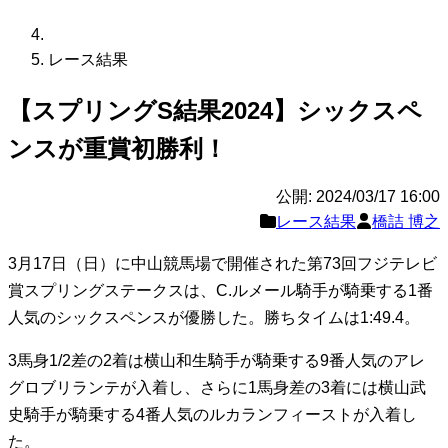
レース結果
【スプリングS結果2024】シックスペ
ンスが重賞初勝利！
公開: 2024/03/17 16:00
レース結果
橋詰 博之
3月17日（日）に中山競馬場で開催された第73回フジテレビ
賞スプリングステークスは、C.ルメール騎手が騎乗する1番
人気のシックスペンスが優勝した。勝ちタイムは1:49.4。
3馬身1/2差の2着は横山和生騎手が騎乗する9番人気のアレ
グロブリランテが入着し、さらに1馬身差の3着には横山武
史騎手が騎乗する4番人気のルカランフィーストが入着し
た。