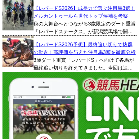
ス」が行われる。 サマーシリーズ後半へ向け
【レパードS2026】成長力で選ぶ注目馬3選！
た実力馬が顔を揃えた一戦だが、ハンデ戦ら
メルカントゥールら世代トップ候補を考察
しく実績だけでは勝ち切れないケースも少な
秋の大舞台へとつながる3歳限定のダート重賞
くない。過去の...
「レパードステークス」が新潟競馬場で開催
されます。2024年覇者ミッキーファイトは、
【レパードS2026予想】最終追い切りで抜群
その後も同年の名古屋大賞典、2025年のアン
の動き！高評価を与えた注目馬3頭を徹底分析
タレスSと帝王賞を制しており、過去にはトラ
3歳ダート重賞「レパードS」へ向けて各馬が
ンセンド...
最終追い切りを終えてきました。今回は追い
切り映像やタイム、1週前の内容などから総合
的に好調馬を判断し、とくに評価が高かった
馬を3頭ピックアップしました。 メルカント
ゥール（牡3、...