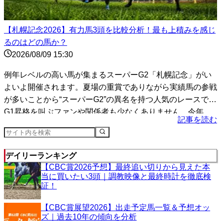
【札幌記念2026】有力馬3頭を比較分析！最も上積みを感じ
るのはどの馬か？
2026/08/09 15:30
例年レベルの高い馬が集まるスーパーG2「札幌記念」がい
よいよ開催されます。夏場の重賞でありながら実績馬の参戦
が多いことから“スーパーG2”の異名を持つ人気のレースで、
G1昇格を叫ぶファンや関係者も少なくありません。今年
記事を読む
は...
デイリーランキング
【CBC賞2026予想】最終追い切りから見えた本
当に買いたい3頭｜調教映像と最終時計を徹底検
証！
【CBC賞展望2026】出走予定馬一覧＆予想オッ
ズ｜過去10年の傾向を分析