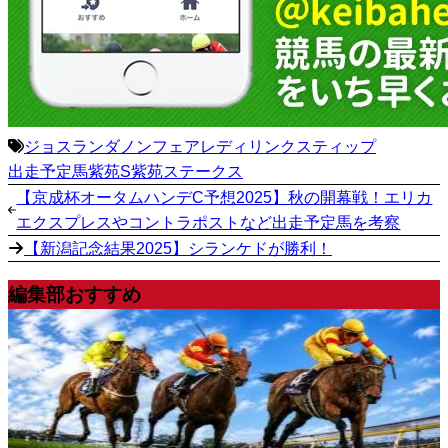
ジョスラン
ダノンフェアレディ
リンクスティップ
出走予定馬
紫苑S
紫苑ステークス
【京成杯オータムハンデC予想2025】秋の開幕戦！エリカ
エクスプレスやコントラポストなど出走予定馬を考察
【新潟記念結果2025】シランケドが勝利！
編集部おすすめ