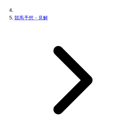
競馬予想・見解