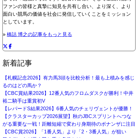
ファンの皆様と真摯に知見を共有し合い、より深く、より
面白い競馬の価値を社会に発信していくことをミッション
としています。
»
橋詰 博之の記事をもっと見る
新着記事
【札幌記念2026】有力馬3頭を比較分析！最も上積みを感じ
るのはどの馬か？
【CBC賞結果2026】12番人気のフロムダスクが勝利！中井
裕二騎手は重賞初V
【レパードS結果2026】6番人気のチェリヴェントが優勝！
【クラスターカップ2026展望】秋のJBCスプリントへつな
がる重要な一戦！距離短縮で変わり身期待のボナンザに注目
【CBC賞2026】「1番人気」より「2・3番人気」が狙い