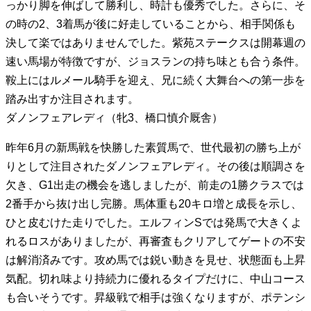
っかり脚を伸ばして勝利し、時計も優秀でした。さらに、そ
の時の2、3着馬が後に好走していることから、相手関係も
決して楽ではありませんでした。紫苑ステークスは開幕週の
速い馬場が特徴ですが、ジョスランの持ち味とも合う条件。
鞍上にはルメール騎手を迎え、兄に続く大舞台への第一歩を
踏み出すか注目されます。
ダノンフェアレディ（牝3、橋口慎介厩舎）
昨年6月の新馬戦を快勝した素質馬で、世代最初の勝ち上が
りとして注目されたダノンフェアレディ。その後は順調さを
欠き、G1出走の機会を逃しましたが、前走の1勝クラスでは
2番手から抜け出し完勝。馬体重も20キロ増と成長を示し、
ひと皮むけた走りでした。エルフィンSでは発馬で大きくよ
れるロスがありましたが、再審査もクリアしてゲートの不安
は解消済みです。攻め馬では鋭い動きを見せ、状態面も上昇
気配。切れ味より持続力に優れるタイプだけに、中山コース
も合いそうです。昇級戦で相手は強くなりますが、ポテンシ