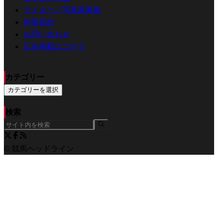
ライター／写真家募集
利用規約
お問い合わせ
広告掲載はコチラ
カテゴリー
カテゴリーを選択
検索
© 競馬ヘッドライン