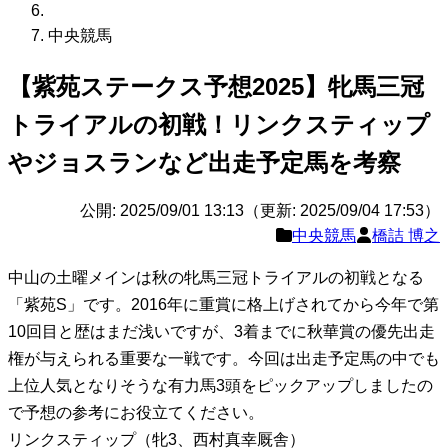
中央競馬
【紫苑ステークス予想2025】牝馬三冠
トライアルの初戦！リンクスティップ
やジョスランなど出走予定馬を考察
公開: 2025/09/01 13:13（更新: 2025/09/04 17:53）
中央競馬
橋詰 博之
中山の土曜メインは秋の牝馬三冠トライアルの初戦となる
「紫苑S」です。2016年に重賞に格上げされてから今年で第
10回目と歴はまだ浅いですが、3着までに秋華賞の優先出走
権が与えられる重要な一戦です。今回は出走予定馬の中でも
上位人気となりそうな有力馬3頭をピックアップしましたの
で予想の参考にお役立てください。
リンクスティップ（牝3、西村真幸厩舎）