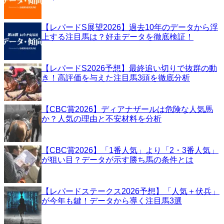
【レパードS展望2026】過去10年のデータから浮
上する注目馬は？好走データを徹底検証！
【レパードS2026予想】最終追い切りで抜群の動
き！高評価を与えた注目馬3頭を徹底分析
【CBC賞2026】ディアナザールは危険な人気馬
か？人気の理由と不安材料を分析
【CBC賞2026】「1番人気」より「2・3番人気」
が狙い目？データが示す勝ち馬の条件とは
【レパードステークス2026予想】「人気＋伏兵」
が今年も鍵！データから導く注目馬3選