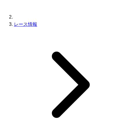
レース情報