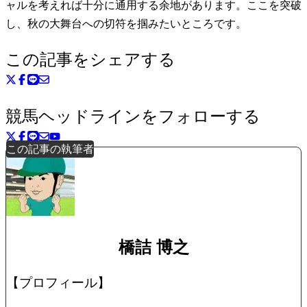
ャルを考えれば十分に通用する余地があります。ここを突破
し、秋の大舞台への切符を掴みたいところです。
この記事をシェアする
競馬ヘッドラインをフォローする
この記事の執筆者
橋詰 博之
【プロフィール】