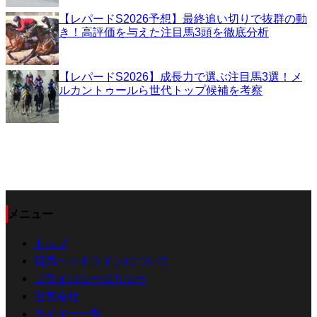
【レパードS2026予想】最終追い切りで抜群の動
き！高評価を与えた注目馬3頭を徹底分析
【レパードS2026】成長力で選ぶ注目馬3選！メ
ルカントゥールら世代トップ候補を考察
メニュー
トップ
競馬ヘッドラインについて
プライバシーポリシー
運営会社
ライター一覧