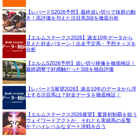
【レパードS2026予想】最終追い切りで抜群の動
き！高評価を与えた注目馬3頭を徹底分析
【エルムステークス2026】過去10年データから
見えた好走パターン！出走予定馬・予想オッズを
分析
【エルムS2026予想】追い切り映像を徹底検証！
最終調整で好感触だった3頭を独自評価
【レパードS展望2026】過去10年のデータから浮
上する注目馬は？好走データを徹底検証！
【エルムステークス2026展望】重賞初制覇を狙う
ウェイワードアクトか、それとも実績馬の反撃
か？ハイレベルなダート決戦を占う