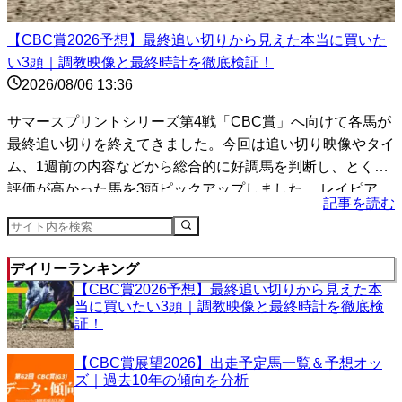
【CBC賞2026予想】最終追い切りから見えた本当に買いた
い3頭｜調教映像と最終時計を徹底検証！
2026/08/06 13:36
サマースプリントシリーズ第4戦「CBC賞」へ向けて各馬が
最終追い切りを終えてきました。今回は追い切り映像やタイ
ム、1週前の内容などから総合的に好調馬を判断し、とくに
評価が高かった馬を3頭ピックアップしました。 レイピア
記事を読む
（...
デイリーランキング
【CBC賞2026予想】最終追い切りから見えた本
当に買いたい3頭｜調教映像と最終時計を徹底検
証！
【CBC賞展望2026】出走予定馬一覧＆予想オッ
ズ｜過去10年の傾向を分析