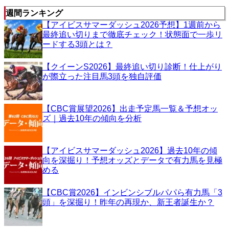
週間ランキング
【アイビスサマーダッシュ2026予想】1週前から
最終追い切りまで徹底チェック！状態面で一歩リ
ードする3頭とは？
【クイーンS2026】最終追い切り診断！仕上がり
が際立った注目馬3頭を独自評価
【CBC賞展望2026】出走予定馬一覧＆予想オッ
ズ｜過去10年の傾向を分析
【アイビスサマーダッシュ2026】過去10年の傾
向を深掘り！予想オッズとデータで有力馬を見極
める
【CBC賞2026】インビンシブルパパら有力馬「3
頭」を深掘り！昨年の再現か、新王者誕生か？