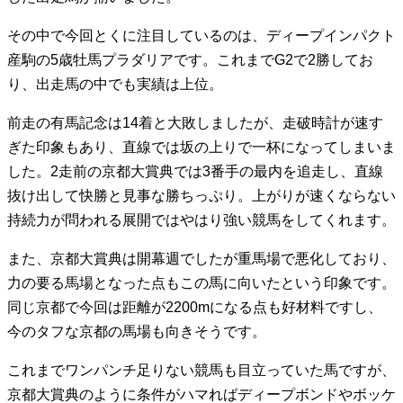
その中で今回とくに注目しているのは、ディープインパクト
産駒の5歳牡馬プラダリアです。これまでG2で2勝してお
り、出走馬の中でも実績は上位。
前走の有馬記念は14着と大敗しましたが、走破時計が速す
ぎた印象もあり、直線では坂の上りで一杯になってしまいま
した。2走前の京都大賞典では3番手の最内を追走し、直線
抜け出して快勝と見事な勝ちっぷり。上がりが速くならない
持続力が問われる展開ではやはり強い競馬をしてくれます。
また、京都大賞典は開幕週でしたが重馬場で悪化しており、
力の要る馬場となった点もこの馬に向いたという印象です。
同じ京都で今回は距離が2200mになる点も好材料ですし、
今のタフな京都の馬場も向きそうです。
これまでワンパンチ足りない競馬も目立っていた馬ですが、
京都大賞典のように条件がハマればディープボンドやボッケ