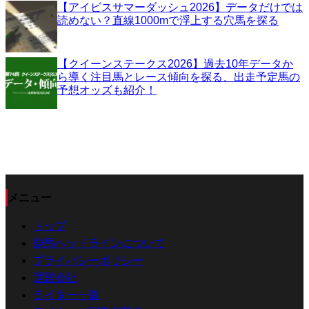
【アイビスサマーダッシュ2026】データだけでは
読めない？直線1000mで浮上する穴馬を探る
【クイーンステークス2026】過去10年データか
ら導く注目馬とレース傾向を探る、出走予定馬の
予想オッズも紹介！
メニュー
トップ
競馬ヘッドラインについて
プライバシーポリシー
運営会社
ライター一覧