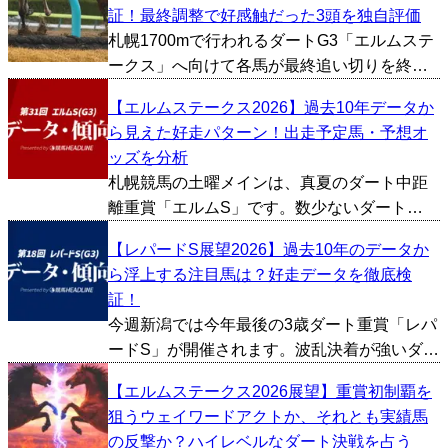
証！最終調整で好感触だった3頭を独自評価
馬を3頭ピックアップしました。 メルカント
札幌1700mで行われるダートG3「エルムステ
ゥール（牡3、...
ークス」へ向けて各馬が最終追い切りを終え
てきました。今回は追い切り映像やタイム、1
【エルムステークス2026】過去10年データか
週前の内容などから総合的に好調馬を判断
ら見えた好走パターン！出走予定馬・予想オ
し、とくに評価が高かった馬を3頭ピックアッ
ッズを分析
プしました。...
札幌競馬の土曜メインは、真夏のダート中距
離重賞「エルムS」です。数少ないダート
1700mという距離で行われる重賞ということ
【レパードS展望2026】過去10年のデータか
もあり、コース適性や、距離適性を絡めた予
ら浮上する注目馬は？好走データを徹底検
想をする必要がありそうです。ということで
証！
今回は過去10年間...
今週新潟では今年最後の3歳ダート重賞「レパ
ードS」が開催されます。波乱決着が強いダー
ト重賞で、夏競馬らしい難易度の高い一戦で
【エルムステークス2026展望】重賞初制覇を
す。今回は過去10年間のデータをもとにレパ
狙うウェイワードアクトか、それとも実績馬
ードSの傾向を探っていきたいと思います。 ■
の反撃か？ハイレベルなダート決戦を占う