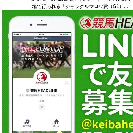
場で行われる「ジャックルマロワ賞（G1）」
の馬券を国内で発売すると発表した。 欧州屈
指のマイルG1として知られる一戦で、日本か
らはシックスペンス（美浦・田中博康厩舎）
とシュト...