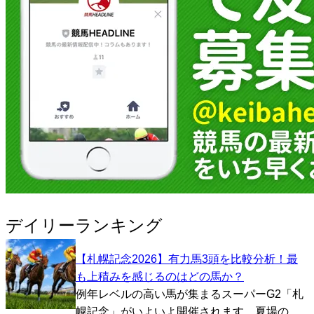
デイリーランキング
【札幌記念2026】有力馬3頭を比較分析！最
も上積みを感じるのはどの馬か？
例年レベルの高い馬が集まるスーパーG2「札
幌記念」がいよいよ開催されます。夏場の重