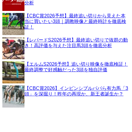
分析
【CBC賞2026予想】最終追い切りから見えた本
当に買いたい3頭｜調教映像と最終時計を徹底検
証！
【レパードS2026予想】最終追い切りで抜群の動
き！高評価を与えた注目馬3頭を徹底分析
【エルムS2026予想】追い切り映像を徹底検証！
最終調整で好感触だった3頭を独自評価
【CBC賞2026】インビンシブルパパら有力馬「3
頭」を深掘り！昨年の再現か、新王者誕生か？