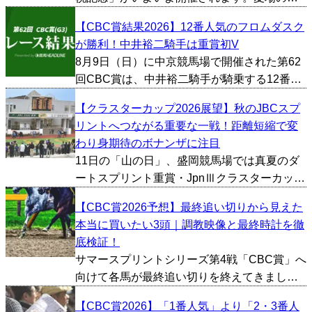
賞でありながら実績馬の参戦が多いことか
【CBC賞結果2026】12番人気のフロムダスク
ら“スーパーG2”の異名を持つ人気のレース
が勝利！中井裕二騎手は重賞初V
で、G1昇格を叫ぶファンや関係者も少なくあ
8月9日（日）に中京競馬場で開催された第62
りません。今年は...
回CBC賞は、中井裕二騎手が騎乗する12番人
気のフロムダスクが優勝した。勝ちタイムは
【クラスターカップ2026展望】秋のJBCスプ
1:06.5。 2馬身差の2着は横山武史騎手が騎乗
リントへつながる重要な一戦！距離短縮で変
する2番人気のレイピアが入着し、さらにク
わり身期待のボナンザに注目
ビ...
11日の「山の日」、盛岡競馬場では真夏のダ
ートスプリント重賞・JpnⅢクラスターカップ
（ダート1200m）が行われる。 1着賞金3000
【CBC賞2026予想】最終追い切りから見えた
万円を懸けて争われる一戦は、夏の交流重賞
本当に買いたい3頭｜調教映像と最終時計を徹
という位置付けにとどまらず、秋のJBCスプ
底検証！
リ...
サマースプリントシリーズ第4戦「CBC賞」へ
向けて各馬が最終追い切りを終えてきまし
た。今回は追い切り映像やタイム、1週前の内
【CBC賞2026】「1番人気」より「2・3番人
容などから総合的に好調馬を判断し、とくに