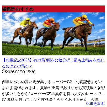
編集部おすすめ
【札幌記念2026】有力馬3頭を比較分析！最も上積みを感じ
るのはどの馬か？
2026/08/09 15:30
例年レベルの高い馬が集まるスーパーG2「札幌記念」がい
よいよ開催されます。夏場の重賞でありながら実績馬の参戦
が多いことから“スーパーG2”の異名を持つ人気のレースで、
G1昇格を叫ぶファンや関係者も少なくありません。今年
記事を読む
は...