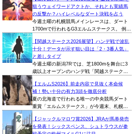
す。今回は過去10年間のデータをもとにレパ
狙うウェイワードアクトか、それとも実績馬
ードSの傾向を探っていきたいと思います。 ■
の反撃か？ハイレベルなダート決戦を占う
上位人気の...
今週土曜の札幌競馬メインレースは、ダート
1700mで行われるG3エルムステークス。 例年
も秋のダート重賞戦線を占う重要な一戦だ
【関越ステークス2026展望】ハンデ戦で波乱
が、今年は近年の中でも屈指といえるほどメ
十分！データが示す狙い目は「2・3番人気」
ンバーが充実。勢い十分の上がり馬と実績馬
と差しタイプ
が真正面から激...
今週土曜の新潟7Rでは、芝1800mを舞台に3
歳以上オープンのハンデ戦「関越ステーク
ス」が行われる。 サマーシリーズ後半へ向け
【エルムS2026】前走内容で見抜く本命候
た実力馬が顔を揃えた一戦だが、ハンデ戦ら
補！勢い十分の有力3頭を徹底分析
しく実績だけでは勝ち切れないケースも少な
夏の北海道で行われる唯一の中央競馬ダート
くない。過去の...
重賞「エルムステークス」が今週末、札幌競
馬場で開催されます。夏の貴重なダート重要
【ジャックルマロワ賞2026】JRAが馬券発売
ということで例年、重賞実績のある骨っぽい
を発表！シックスペンス、シュトラウスが参
メンバーが揃います。今回は出走予定馬の中
戦予定の欧州マイルG1に注目