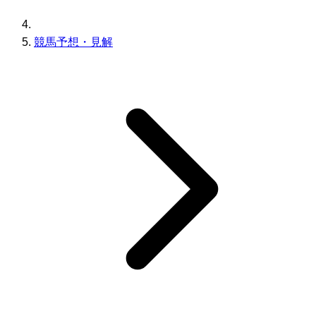
競馬予想・見解