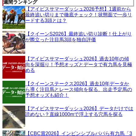
週間ランキング
【アイビスサマーダッシュ2026予想】1週前から
最終追い切りまで徹底チェック！状態面で一歩リ
ードする3頭とは？
【クイーンS2026】最終追い切り診断！仕上がり
が際立った注目馬3頭を独自評価
【アイビスサマーダッシュ2026】過去10年の傾
向を深掘り！予想オッズとデータで有力馬を見極
める
【クイーンステークス2026】過去10年データか
ら導く注目馬とレース傾向を探る、出走予定馬の
予想オッズも紹介！
【アイビスサマーダッシュ2026】データだけでは
読めない？直線1000mで浮上する穴馬を探る
【CBC賞2026】インビンシブルパパら有力馬「3