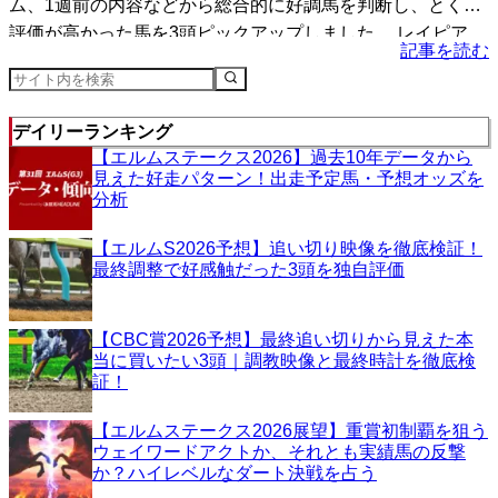
ム、1週前の内容などから総合的に好調馬を判断し、とくに
評価が高かった馬を3頭ピックアップしました。 レイピア
記事を読む
（...
デイリーランキング
【エルムステークス2026】過去10年データから
見えた好走パターン！出走予定馬・予想オッズを
分析
【エルムS2026予想】追い切り映像を徹底検証！
最終調整で好感触だった3頭を独自評価
【CBC賞2026予想】最終追い切りから見えた本
当に買いたい3頭｜調教映像と最終時計を徹底検
証！
【エルムステークス2026展望】重賞初制覇を狙う
ウェイワードアクトか、それとも実績馬の反撃
か？ハイレベルなダート決戦を占う