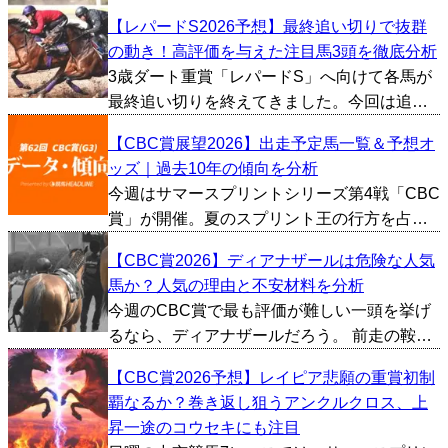
も秋のダート重賞戦線を占う重要な一戦だ
【レパードS2026予想】最終追い切りで抜群
が、今年は近年の中でも屈指といえるほどメ
の動き！高評価を与えた注目馬3頭を徹底分析
ンバーが充実。勢い十分の上がり馬と実績馬
3歳ダート重賞「レパードS」へ向けて各馬が
が真正面から激...
最終追い切りを終えてきました。今回は追い
切り映像やタイム、1週前の内容などから総合
【CBC賞展望2026】出走予定馬一覧＆予想オ
的に好調馬を判断し、とくに評価が高かった
ッズ｜過去10年の傾向を分析
馬を3頭ピックアップしました。 メルカント
今週はサマースプリントシリーズ第4戦「CBC
ゥール（牡3、...
賞」が開催。夏のスプリント王の行方を占う
上で、見逃せない一戦となります。今回は過
【CBC賞2026】ディアナザールは危険な人気
去10年間のデータをもとにCBC賞の傾向を探
馬か？人気の理由と不安材料を分析
っていきたいと思います。 ■上位人気が不
今週のCBC賞で最も評価が難しい一頭を挙げ
振、穴馬の選...
るなら、ディアナザールだろう。 前走の鞍馬
Sでは、初の芝1200m戦ながら3着を確保。し
【CBC賞2026予想】レイピア悲願の重賞初制
かも勝ち時計1分6秒4という京都芝1200mのコ
覇なるか？巻き返し狙うアンクルクロス、上
ースレコード決着に対応したもので、勝ち馬
昇一途のコウセキにも注目
フ...