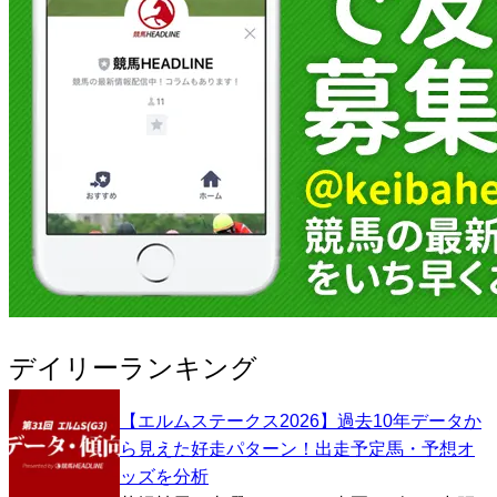
デイリーランキング
【エルムステークス2026】過去10年データか
ら見えた好走パターン！出走予定馬・予想オ
ッズを分析