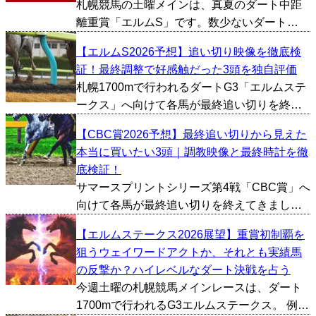
札幌競馬の土曜メインは、真夏のダート中距
離重賞「エルムS」です。数少ないダート
1700mという距離で行われる重賞ということ
【エルムS2026予想】追い切り映像を徹底検
もあり、コース適性や、距離適性を絡めた予
証！最終調整で好感触だった3頭を独自評価
想をする必要がありそうです。ということで
札幌1700mで行われるダートG3「エルムステ
今回は過去10年間...
ークス」へ向けて各馬が最終追い切りを終え
てきました。今回は追い切り映像やタイム、1
【CBC賞2026予想】最終追い切りから見えた
週前の内容などから総合的に好調馬を判断
本当に買いたい3頭｜調教映像と最終時計を徹
し、とくに評価が高かった馬を3頭ピックアッ
底検証！
プしました。...
サマースプリントシリーズ第4戦「CBC賞」へ
向けて各馬が最終追い切りを終えてきまし
た。今回は追い切り映像やタイム、1週前の内
【エルムステークス2026展望】重賞初制覇を
容などから総合的に好調馬を判断し、とくに
狙うウェイワードアクトか、それとも実績馬
評価が高かった馬を3頭ピックアップしまし
の反撃か？ハイレベルなダート決戦を占う
た。 レイピア（...
今週土曜の札幌競馬メインレースは、ダート
1700mで行われるG3エルムステークス。 例年