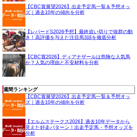
【CBC賞展望2026】出走予定馬一覧＆予想オッ
ズ｜過去10年の傾向を分析
【レパードS2026予想】最終追い切りで抜群の動
き！高評価を与えた注目馬3頭を徹底分析
【CBC賞2026】ディアナザールは危険な人気馬
か？人気の理由と不安材料を分析
週間ランキング
【CBC賞展望2026】出走予定馬一覧＆予想オッ
ズ｜過去10年の傾向を分析
【エルムステークス2026】過去10年データから
見えた好走パターン！出走予定馬・予想オッズを
分析