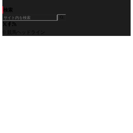
検索
© 競馬ヘッドライン