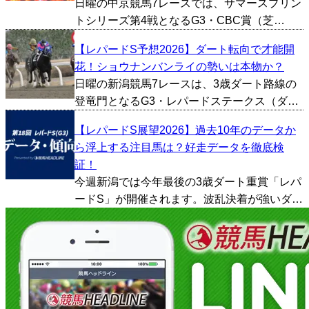
日曜の中京競馬7レースでは、サマースプリン
トシリーズ第4戦となるG3・CBC賞（芝
1200m）が行われる。 中京芝1200mはスター
【レパードS予想2026】ダート転向で才能開
ト直後からペースが流れやすく、最後の急坂
花！ショウナンバンライの勢いは本物か？
も待ち受けるタフなコース。単なるスピード
日曜の新潟競馬7レースは、3歳ダート路線の
比べでは...
登竜門となるG3・レパードステークス（ダー
ト1800m）が行われる。 例年のレパードステ
【レパードS展望2026】過去10年のデータか
ークスは、秋のダート重賞やJpn1戦線へ向か
ら浮上する注目馬は？好走データを徹底検
う素質馬が集結する一戦だ。ここを勝った馬
証！
が古馬...
今週新潟では今年最後の3歳ダート重賞「レパ
ードS」が開催されます。波乱決着が強いダー
ト重賞で、夏競馬らしい難易度の高い一戦で
す。今回は過去10年間のデータをもとにレパ
ードSの傾向を探っていきたいと思います。 ■
上位人気の...