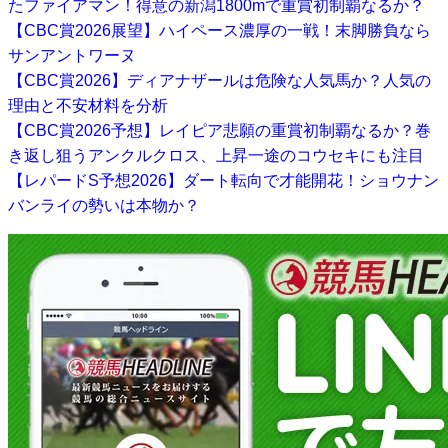
たファイアマン！得意の新潟1800mで重賞初制覇なるか？
【CBC賞2026展望】ハイペース濃厚の一戦！末脚勝負なら
サンアントワーヌ
【CBC賞2026】ディアナザールは危険な人気馬か？人気の
理由と不安材料を分析
【CBC賞2026予想】レイピア悲願の重賞初制覇なるか？巻
き返し狙うアンクルクロス、上昇一途のコウセキにも注目
【レパードS予想2026】ダート転向で才能開花！ショウナン
バンライの勢いは本物か？