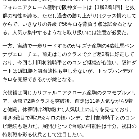
フォルニアクローム産駒で阪神ダートは【1勝2着1回】と抜
群の相性を誇る。ただし過去の勝ち上がりはクラス慣れして
からで、いきなりの昇級で56キロを背負う点は試金石とな
る。人気が集中するようなら取り扱いには注意が必要だ。
一方、実績で一歩リードするのがキズナ産駒の4歳牡馬ペン
ナヴェローチェ。前走はこのクラスでクビ差2着に好走して
おり、今回も川田将雅騎手とのコンビ継続が心強い。阪神ダ
ートは1戦1勝と舞台適性も申し分ないが、トップハンデ57
キロを克服できるかが鍵となる。
穴候補は同じカリフォルニアクローム産駒のタマモプルメリ
ア。函館で2勝クラスを突破後、前走は11番人気ながら9着
と健闘。休養明け2戦続けて人気以上の走りを見せており、
叩き3戦目で再び52キロの軽ハンデ、古川吉洋騎手とのコン
ビ継続も魅力だ。展開ひとつで台頭の可能性は十分。祝日の
特別戦を彩る伏兵として注目したい。