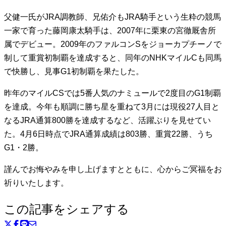
父健一氏がJRA調教師、兄佑介もJRA騎手という生粋の競馬
一家で育った藤岡康太騎手は、2007年に栗東の宮徹厩舎所
属でデビュー。2009年のファルコンSをジョーカプチーノで
制して重賞初制覇を達成すると、同年のNHKマイルCも同馬
で快勝し、見事G1初制覇を果たした。
昨年のマイルCSでは5番人気のナミュールで2度目のG1制覇
を達成。今年も順調に勝ち星を重ねて3月には現役27人目と
なるJRA通算800勝を達成するなど、活躍ぶりを見せてい
た。4月6日時点でJRA通算成績は803勝、重賞22勝、うち
G1・2勝。
謹んでお悔やみを申し上げますとともに、心からご冥福をお
祈りいたします。
この記事をシェアする