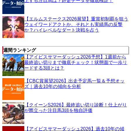
上する注目馬は？好走データを徹底検証！
【エルムステークス2026展望】重賞初制覇を狙う
ウェイワードアクトか、それとも実績馬の反撃
か？ハイレベルなダート決戦を占う
週間ランキング
【アイビスサマーダッシュ2026予想】1週前から
最終追い切りまで徹底チェック！状態面で一歩リ
ードする3頭とは？
【CBC賞展望2026】出走予定馬一覧＆予想オッ
ズ｜過去10年の傾向を分析
【クイーンS2026】最終追い切り診断！仕上がり
が際立った注目馬3頭を独自評価
【アイビスサマーダッシュ2026】過去10年の傾