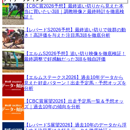
【CBC賞2026予想】最終追い切りから見えた本
当に買いたい3頭｜調教映像と最終時計を徹底検
証！
【レパードS2026予想】最終追い切りで抜群の動
き！高評価を与えた注目馬3頭を徹底分析
【エルムS2026予想】追い切り映像を徹底検証！
最終調整で好感触だった3頭を独自評価
【エルムステークス2026】過去10年データから
見えた好走パターン！出走予定馬・予想オッズを
分析
【CBC賞展望2026】出走予定馬一覧＆予想オッ
ズ｜過去10年の傾向を分析
【レパードS展望2026】過去10年のデータから浮