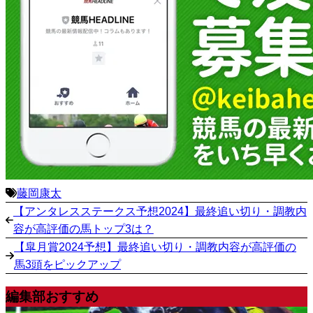
藤岡康太
【アンタレスステークス予想2024】最終追い切り・調教内
容が高評価の馬トップ3は？
【皐月賞2024予想】最終追い切り・調教内容が高評価の
馬3頭をピックアップ
編集部おすすめ