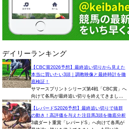
デイリーランキング
【CBC賞2026予想】最終追い切りから見えた
本当に買いたい3頭｜調教映像と最終時計を徹
底検証！
サマースプリントシリーズ第4戦「CBC賞」へ
向けて各馬が最終追い切りを終えてきまし
た。今回は追い切り映像やタイム、1週前の内
【レパードS2026予想】最終追い切りで抜群
容などから総合的に好調馬を判断し、とくに
の動き！高評価を与えた注目馬3頭を徹底分析
評価が高かった馬を3頭ピックアップしまし
3歳ダート重賞「レパードS」へ向けて各馬が
た。 レイピア（...