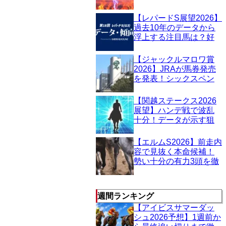
クトか、それとも実績
馬の反撃か？ハイレベ
【レパードS展望2026】
ルなダート決戦を占う
過去10年のデータから
浮上する注目馬は？好
走データを徹底検証！
【ジャックルマロワ賞
2026】JRAが馬券発売
を発表！シックスペン
ス、シュトラウスが参
戦予定の欧州マイルG1
【関越ステークス2026
に注目
展望】ハンデ戦で波乱
十分！データが示す狙
い目は「2・3番人気」
と差しタイプ
【エルムS2026】前走内
容で見抜く本命候補！
勢い十分の有力3頭を徹
底分析
週間ランキング
【アイビスサマーダッ
シュ2026予想】1週前か