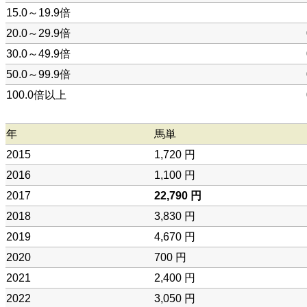
15.0～19.9倍
20.0～29.9倍
30.0～49.9倍
50.0～99.9倍
100.0倍以上
年
馬単
2015
1,720 円
2016
1,100 円
2017
22,790 円
2018
3,830 円
2019
4,670 円
2020
700 円
2021
2,400 円
2022
3,050 円