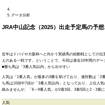
データ分析
JRA中山記念（2025）出走予定馬の
近年はドバイや大阪杯へと向かう実績馬の始動戦としての位
えのある一戦です。ということで、今回は過去10年間のデ
■勝ち馬は「3番人気以内」から出やすい
人気は「1番人気」が最多の3勝を挙げており、連対数は「2
ち馬は10頭中7頭が「3番人気以内」となっており、上位人
絡みませんが、「6～9番人気」が2着3回、3着5回と2・3
人気