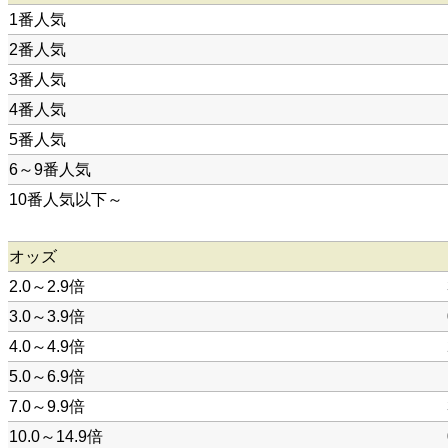
1番人気
2番人気
3番人気
4番人気
5番人気
6～9番人気
10番人気以下～
オッズ
2.0～2.9倍
3.0～3.9倍
4.0～4.9倍
5.0～6.9倍
7.0～9.9倍
10.0～14.9倍