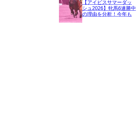
か？
【アイビスサマーダッ
シュ2026】牝馬6連勝中
の理由を分析！今年も
女王の座は譲らないの
か？