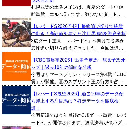
プしました。...
札幌競馬の土曜メインは、真夏のダート中距
離重賞「エルムS」です。数少ないダート
1700mという距離で行われる重賞ということ
【レパードS2026予想】最終追い切りで抜群
もあり、コース適性や、距離適性を絡めた予
の動き！高評価を与えた注目馬3頭を徹底分析
想をする必要がありそうです。ということで
3歳ダート重賞「レパードS」へ向けて各馬が
今回は過去10年間...
最終追い切りを終えてきました。今回は追い
切り映像やタイム、1週前の内容などから総合
【CBC賞展望2026】出走予定馬一覧＆予想オ
的に好調馬を判断し、とくに評価が高かった
ッズ｜過去10年の傾向を分析
馬を3頭ピックアップしました。 メルカント
今週はサマースプリントシリーズ第4戦「CBC
ゥール（牡3、...
賞」が開催。夏のスプリント王の行方を占う
上で、見逃せない一戦となります。今回は過
【レパードS展望2026】過去10年のデータか
去10年間のデータをもとにCBC賞の傾向を探
ら浮上する注目馬は？好走データを徹底検
っていきたいと思います。 ■上位人気が不
証！
振、穴馬の選...
今週新潟では今年最後の3歳ダート重賞「レパ
ードS」が開催されます。波乱決着が強いダー