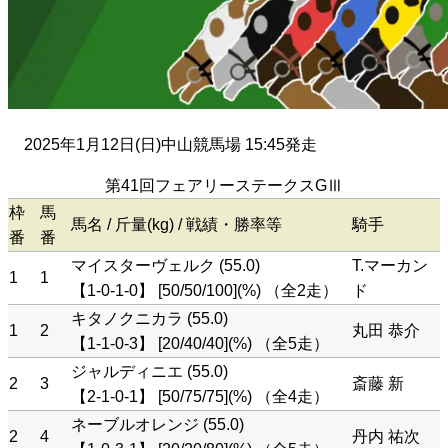
2025年1月12日(日)中山競馬場 15:45発走
第41回フェアリーステークスGⅢ
枠
馬
馬名 / 斤量(kg) / 戦績・勝率等
騎手
番
番
マイスターヴェルク (55.0)
T.マーカン
1
1
【1-0-1-0】 [50/50/100](%) （全2走）
ド
キタノクニカラ (55.0)
1
2
丸田 恭介
【1-1-0-3】 [20/40/40](%) （全5走）
ジャルディニエ (55.0)
2
3
斎藤 新
【2-1-0-1】 [50/75/75](%) （全4走）
ネーブルオレンジ (55.0)
2
4
丹内 祐次