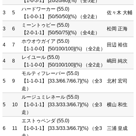
【1-0-3-1】 [20/20/80](%) （全5走）
ハードワーカー (55.0)
3
5
佐々木 大輔
【1-0-0-1】 [50/50/50](%) （全2走）
ミーントゥビー (55.0)
3
6
松岡 正海
【2-0-1-1】 [50/50/75](%) （全4走）
ホウオウガイア (55.0)
4
7
田辺 裕信
【1-1-0-0】 [50/100/100](%) （全2走）
レイユール (55.0)
4
8
嶋田 純次
【1-1-0-0】 [50/100/100](%) （全2走）
モルティフレーバー (55.0)
5
9
【1-1-0-1】 [33.3/66.7/66.7](%) （全3
北村 宏司
走）
ルージュミレネール (55.0)
5
10
【1-0-1-1】 [33.3/33.3/66.7](%) （全3
横山 和生
走）
エストゥペンダ (55.0)
6
11
【1-0-1-1】 [33.3/33.3/66.7](%) （全3
三浦 皇成
走）