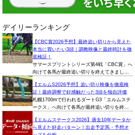
デイリーランキング
【CBC賞2026予想】最終追い切りから見えた
本当に買いたい3頭｜調教映像と最終時計を徹
底検証！
サマースプリントシリーズ第4戦「CBC賞」へ
向けて各馬が最終追い切りを終えてきまし
た。今回は追い切り映像やタイム、1週前の内
【エルムS2026予想】追い切り映像を徹底検
容などから総合的に好調馬を判断し、とくに
証！最終調整で好感触だった3頭を独自評価
評価が高かった馬を3頭ピックアップしまし
札幌1700mで行われるダートG3「エルムステ
た。 レイピア（...
ークス」へ向けて各馬が最終追い切りを終え
てきました。今回は追い切り映像やタイム、1
【エルムステークス2026】過去10年データか
週前の内容などから総合的に好調馬を判断
ら見えた好走パターン！出走予定馬・予想オ
し、とくに評価が高かった馬を3頭ピックアッ
ッズを分析