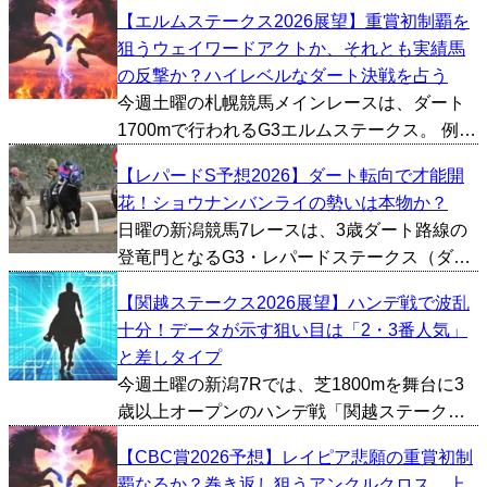
ト重賞で、夏競馬らしい難易度の高い一戦で
【エルムステークス2026展望】重賞初制覇を
す。今回は過去10年間のデータをもとにレパ
狙うウェイワードアクトか、それとも実績馬
ードSの傾向を探っていきたいと思います。 ■
の反撃か？ハイレベルなダート決戦を占う
上位人気の...
今週土曜の札幌競馬メインレースは、ダート
1700mで行われるG3エルムステークス。 例年
も秋のダート重賞戦線を占う重要な一戦だ
【レパードS予想2026】ダート転向で才能開
が、今年は近年の中でも屈指といえるほどメ
花！ショウナンバンライの勢いは本物か？
ンバーが充実。勢い十分の上がり馬と実績馬
日曜の新潟競馬7レースは、3歳ダート路線の
が真正面から激...
登竜門となるG3・レパードステークス（ダー
ト1800m）が行われる。 例年のレパードステ
【関越ステークス2026展望】ハンデ戦で波乱
ークスは、秋のダート重賞やJpn1戦線へ向か
十分！データが示す狙い目は「2・3番人気」
う素質馬が集結する一戦だ。ここを勝った馬
と差しタイプ
が古馬...
今週土曜の新潟7Rでは、芝1800mを舞台に3
歳以上オープンのハンデ戦「関越ステーク
ス」が行われる。 サマーシリーズ後半へ向け
【CBC賞2026予想】レイピア悲願の重賞初制
た実力馬が顔を揃えた一戦だが、ハンデ戦ら
覇なるか？巻き返し狙うアンクルクロス、上