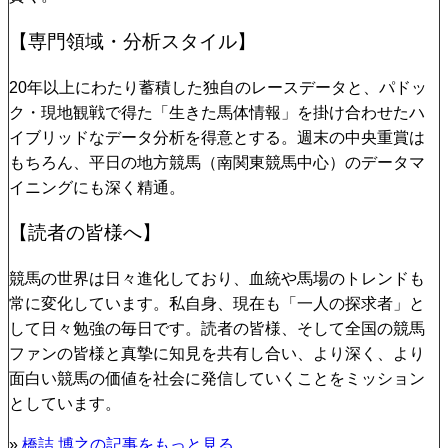
【専門領域・分析スタイル】
20年以上にわたり蓄積した独自のレースデータと、パドッ
ク・現地観戦で得た「生きた馬体情報」を掛け合わせたハ
イブリッドなデータ分析を得意とする。週末の中央重賞は
もちろん、平日の地方競馬（南関東競馬中心）のデータマ
イニングにも深く精通。
【読者の皆様へ】
競馬の世界は日々進化しており、血統や馬場のトレンドも
常に変化しています。私自身、現在も「一人の探求者」と
して日々勉強の毎日です。読者の皆様、そして全国の競馬
ファンの皆様と真摯に知見を共有し合い、より深く、より
面白い競馬の価値を社会に発信していくことをミッション
としています。
»
橋詰 博之の記事をもっと見る