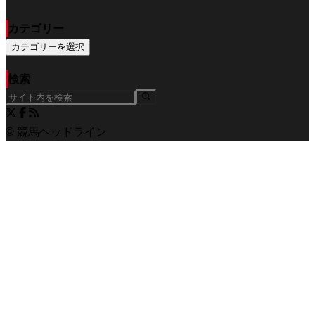
カテゴリー
カテゴリーを選択
検索
© 競馬ヘッドライン