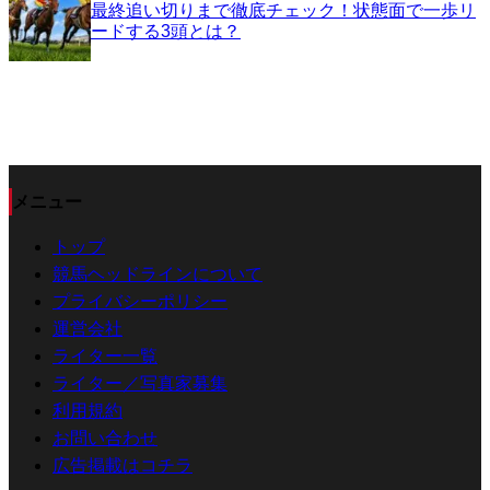
最終追い切りまで徹底チェック！状態面で一歩リ
ードする3頭とは？
メニュー
トップ
競馬ヘッドラインについて
プライバシーポリシー
運営会社
ライター一覧
ライター／写真家募集
利用規約
お問い合わせ
広告掲載はコチラ