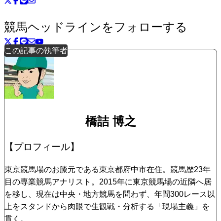
競馬ヘッドラインをフォローする
この記事の執筆者
橋詰 博之
【プロフィール】
東京競馬場のお膝元である東京都府中市在住。競馬歴23年
目の専業競馬アナリスト。2015年に東京競馬場の近隣へ居
を移し、現在は中央・地方競馬を問わず、年間300レース以
上をスタンドから肉眼で生観戦・分析する「現場主義」を
貫く。