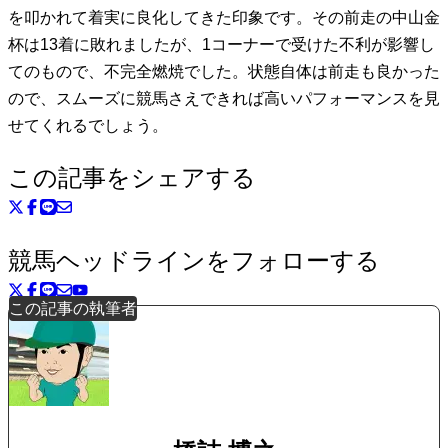
を叩かれて着実に良化してきた印象です。その前走の中山金
杯は13着に敗れましたが、1コーナーで受けた不利が影響し
てのもので、不完全燃焼でした。状態自体は前走も良かった
ので、スムーズに競馬さえできれば高いパフォーマンスを見
せてくれるでしょう。
この記事をシェアする
競馬ヘッドラインをフォローする
この記事の執筆者