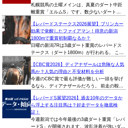
札幌競馬の土曜メインは、真夏のダート中距
離重賞「エルムS」です。数少ないダート
1700mという距離で行われる重賞ということ
【レパードステークス2026展望】ブリンカー
もあり、コース適性や、距離適性を絡めた予
効果で覚醒したファイアマン！得意の新潟
想をする必要がありそうです。ということで
1800mで重賞初制覇なるか？
今回は過去10年間...
日曜の新潟7Rは3歳ダート重賞のレパードス
テークス（ダート1800m）が行われる。 この
レースはダート界の登竜門として知られてお
【CBC賞2026】ディアナザールは危険な人気
り、2年前には後にダート戦線の主役へと成長
馬か？人気の理由と不安材料を分析
したミッキーファイトが勝利を飾った。今年
今週のCBC賞で最も評価が難しい一頭を挙げ
は12頭立...
るなら、ディアナザールだろう。 前走の鞍馬
Sでは、初の芝1200m戦ながら3着を確保。し
【レパードS展望2026】過去10年のデータか
かも勝ち時計1分6秒4という京都芝1200mのコ
ら浮上する注目馬は？好走データを徹底検
ースレコード決着に対応したもので、勝ち馬
証！
フ...
今週新潟では今年最後の3歳ダート重賞「レパ
ードS」が開催されます。波乱決着が強いダー