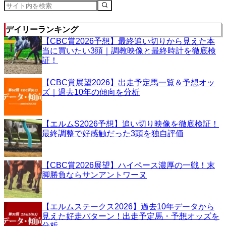
デイリーランキング
【CBC賞2026予想】最終追い切りから見えた本
当に買いたい3頭｜調教映像と最終時計を徹底検
証！
【CBC賞展望2026】出走予定馬一覧＆予想オッ
ズ｜過去10年の傾向を分析
【エルムS2026予想】追い切り映像を徹底検証！
最終調整で好感触だった3頭を独自評価
【CBC賞2026展望】ハイペース濃厚の一戦！末
脚勝負ならサンアントワーヌ
【エルムステークス2026】過去10年データから
見えた好走パターン！出走予定馬・予想オッズを
分析