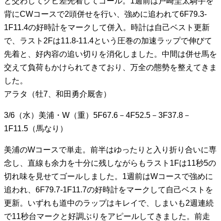
と交わしてクビ差先着してゴール。1週前は戸崎圭太騎手を
背にCWコースで2頭併せを行い、強めに追われて6F79.3-
1F11.4の好時計をマークして併入。時計は自己ベスト更新
で、ラスト2Fは11.8-11.4という圧巻の加速ラップで伸びて
先着と、好内容の追い切りを消化しました。中間は併せ馬を
交えて負荷もかけられてきており、万全の態勢を整えてきま
した。
アラタ（牡7、和田勇介厩舎）
3/6（水）美浦・W（重）5F67.6－4F52.5－3F37.8－
1F11.5（馬なり）
美浦のWコースで単走。前半はゆったりと入り折り合いに専
念し、直線も余力を十分に残しながらもラスト1Fは11秒5の
切れ味を見せてゴールしました。1週前はWコースで強めに
追われ、6F79.7-1F11.7の好時計をマークして自己ベストを
更新。いずれも道中のラップはキレイで、しまいも2週連続
で11秒台マークと好調ぶりをアピールしてきました。前走