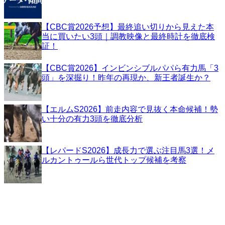
【CBC賞2026予想】最終追い切りから見えた本
当に買いたい3頭｜調教映像と最終時計を徹底検
証！
【CBC賞2026】インビンシブルパパら有力馬「3
頭」を深掘り！昨年の再現か、新王者誕生か？
【エルムS2026】前走内容で見抜く本命候補！勢
い十分の有力3頭を徹底分析
【レパードS2026】成長力で選ぶ注目馬3選！メ
ルカントゥールら世代トップ候補を考察