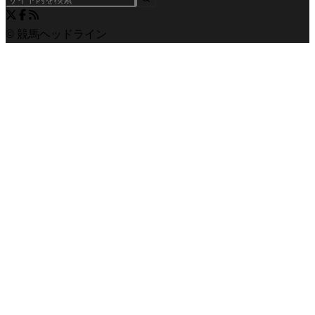
© 競馬ヘッドライン