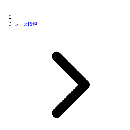
レース情報