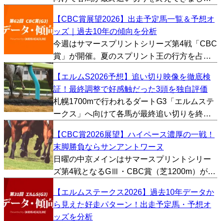
た。今回は追い切り映像やタイム、1週前の内
【CBC賞展望2026】出走予定馬一覧＆予想オ
容などから総合的に好調馬を判断し、とくに
ッズ｜過去10年の傾向を分析
評価が高かった馬を3頭ピックアップしまし
今週はサマースプリントシリーズ第4戦「CBC
た。 レイピア（...
賞」が開催。夏のスプリント王の行方を占う
上で、見逃せない一戦となります。今回は過
【エルムS2026予想】追い切り映像を徹底検
去10年間のデータをもとにCBC賞の傾向を探
証！最終調整で好感触だった3頭を独自評価
っていきたいと思います。 ■上位人気が不
札幌1700mで行われるダートG3「エルムステ
振、穴馬の選...
ークス」へ向けて各馬が最終追い切りを終え
てきました。今回は追い切り映像やタイム、1
【CBC賞2026展望】ハイペース濃厚の一戦！
週前の内容などから総合的に好調馬を判断
末脚勝負ならサンアントワーヌ
し、とくに評価が高かった馬を3頭ピックアッ
日曜の中京メインはサマースプリントシリー
プしました。...
ズ第4戦となるGⅢ・CBC賞（芝1200m）が行
われる。 過去のCBC賞は前へ行く馬が強いレ
【エルムステークス2026】過去10年データか
ースとして知られている。過去10年を振り返
ら見えた好走パターン！出走予定馬・予想オ
ると、逃げ馬が馬券圏内に入ったケースは9
ッズを分析
回。中...