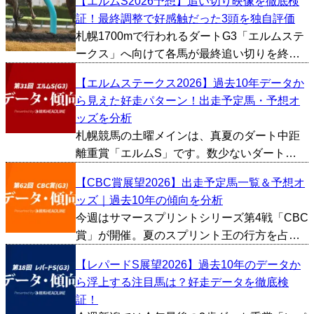
【エルムS2026予想】追い切り映像を徹底検
的に好調馬を判断し、とくに評価が高かった
証！最終調整で好感触だった3頭を独自評価
馬を3頭ピックアップしました。 メルカント
札幌1700mで行われるダートG3「エルムステ
ゥール（牡3、...
ークス」へ向けて各馬が最終追い切りを終え
てきました。今回は追い切り映像やタイム、1
【エルムステークス2026】過去10年データか
週前の内容などから総合的に好調馬を判断
ら見えた好走パターン！出走予定馬・予想オ
し、とくに評価が高かった馬を3頭ピックアッ
ッズを分析
プしました。...
札幌競馬の土曜メインは、真夏のダート中距
離重賞「エルムS」です。数少ないダート
1700mという距離で行われる重賞ということ
【CBC賞展望2026】出走予定馬一覧＆予想オ
もあり、コース適性や、距離適性を絡めた予
ッズ｜過去10年の傾向を分析
想をする必要がありそうです。ということで
今週はサマースプリントシリーズ第4戦「CBC
今回は過去10年間...
賞」が開催。夏のスプリント王の行方を占う
上で、見逃せない一戦となります。今回は過
【レパードS展望2026】過去10年のデータか
去10年間のデータをもとにCBC賞の傾向を探
ら浮上する注目馬は？好走データを徹底検
っていきたいと思います。 ■上位人気が不
証！
振、穴馬の選...