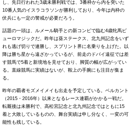
し、先日行われた3歳未勝利戦では、3番枠から内を突いた
10番人気のイスラコラソンが勝利しており、今年は内枠の
伏兵にも一定の警戒が必要だろう。
話題の一頭は、ルメール騎手との新コンビで臨む4歳牝馬ピ
ューロマジックだ。昨年は葵ステークス、北九州記念をいず
れも逃げ切りで連勝し、スプリント界に名乗りを上げた。以
降は勝ち星から遠ざかっているが、前走のドバイ遠征では差
す競馬で5着と新境地を見せており、脚質の幅が広がってい
る。直線競馬に実績はないが、鞍上の手腕にも注目が集ま
る。
昨年の覇者モズメイメイも出走を予定している。ベルカント
（2015・2016年）以来となるレース連覇がかかる一戦だ。
転厩後は未勝利で、高松宮記念と北九州記念ではともに15
着と大敗しているものの、舞台実績は申し分なく、一変の可
能性も残している。