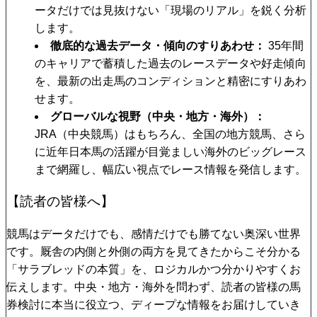
ータだけでは見抜けない「現場のリアル」を鋭く分析
します。
徹底的な過去データ・傾向のすりあわせ
35年間
のキャリアで蓄積した過去のレースデータや好走傾向
を、最新の出走馬のコンディションと精密にすりあわ
せます。
グローバルな視野（中央・地方・海外）
JRA（中央競馬）はもちろん、全国の地方競馬、さら
に近年日本馬の活躍が目覚ましい海外のビッグレース
まで網羅し、幅広い視点でレース情報を発信します。
【読者の皆様へ】
競馬はデータだけでも、感情だけでも勝てない奥深い世界
です。厩舎の内側と外側の両方を見てきたからこそ分かる
「サラブレッドの本質」を、ロジカルかつ分かりやすくお
伝えします。中央・地方・海外を問わず、読者の皆様の馬
券検討に本当に役立つ、ディープな情報をお届けしていき