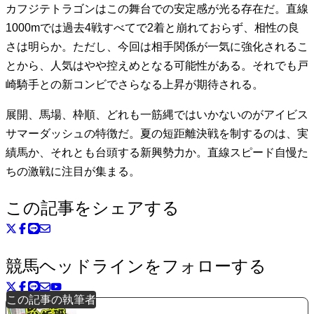
カフジテトラゴンはこの舞台での安定感が光る存在だ。直線
1000mでは過去4戦すべてで2着と崩れておらず、相性の良
さは明らか。ただし、今回は相手関係が一気に強化されるこ
とから、人気はやや控えめとなる可能性がある。それでも戸
崎騎手との新コンビでさらなる上昇が期待される。
展開、馬場、枠順、どれも一筋縄ではいかないのがアイビス
サマーダッシュの特徴だ。夏の短距離決戦を制するのは、実
績馬か、それとも台頭する新興勢力か。直線スピード自慢た
ちの激戦に注目が集まる。
この記事をシェアする
競馬ヘッドラインをフォローする
この記事の執筆者