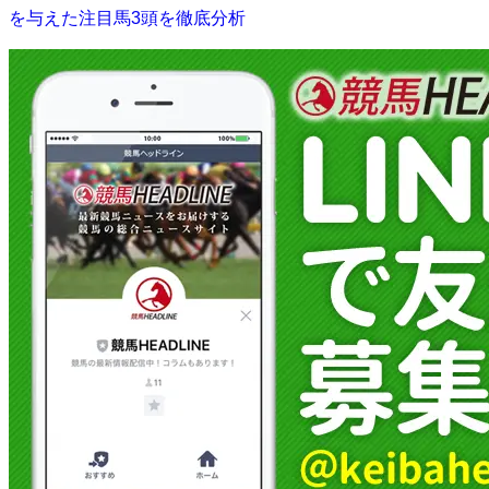
を与えた注目馬3頭を徹底分析