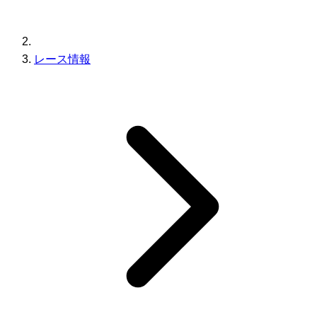
レース情報