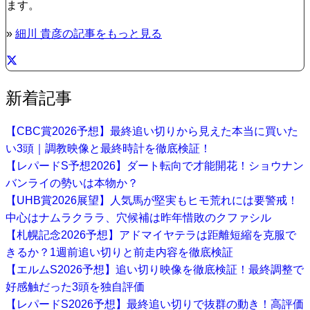
ます。
»
細川 貴彦の記事をもっと見る
新着記事
【CBC賞2026予想】最終追い切りから見えた本当に買いた
い3頭｜調教映像と最終時計を徹底検証！
【レパードS予想2026】ダート転向で才能開花！ショウナン
バンライの勢いは本物か？
【UHB賞2026展望】人気馬が堅実もヒモ荒れには要警戒！
中心はナムラクララ、穴候補は昨年惜敗のクファシル
【札幌記念2026予想】アドマイヤテラは距離短縮を克服で
きるか？1週前追い切りと前走内容を徹底検証
【エルムS2026予想】追い切り映像を徹底検証！最終調整で
好感触だった3頭を独自評価
【レパードS2026予想】最終追い切りで抜群の動き！高評価