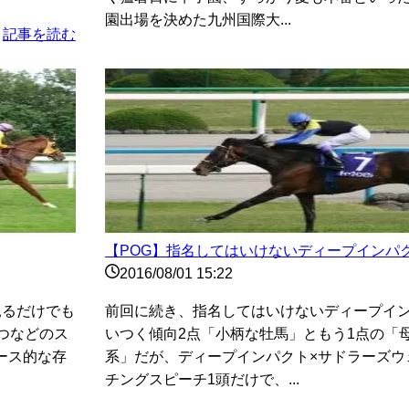
園出場を決めた九州国際大...
記事を読む
【POG】指名してはいけないディープインパ
2016/08/01 15:22
見るだけでも
前回に続き、指名してはいけないディープイ
つなどのス
いつく傾向2点「小柄な牡馬」ともう1点の「
ース的な存
系」だが、ディープインパクト×サドラーズウ
チングスピーチ1頭だけで、...