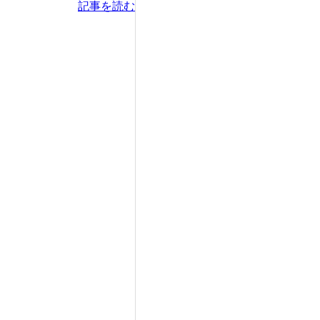
記事を読む