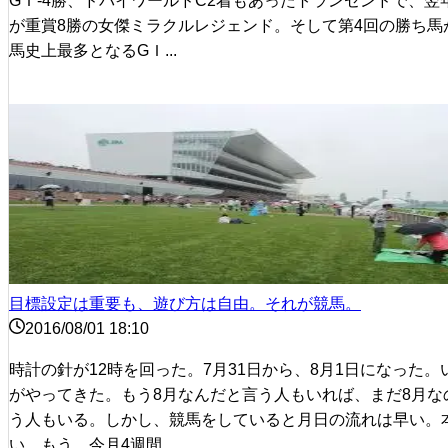
GＩ-4勝、ドバイワールドC2着もあったトランセンドで、翌
が重賞8勝の女傑ミラクルレジェンド。そして第4回の勝ち馬
馬史上最多となるGＩ...
目標設定は重要も、遊び方は自由。それが競馬。
2016/08/01 18:10
時計の針が12時を回った。7月31日から、8月1日になった。
がやってきた。もう8月なんだと言う人もいれば、まだ8月な
う人もいる。しかし、競馬をしていると月日の流れは早い。
い。もう、今月4週間...