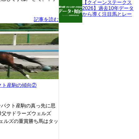
を探る
【クイーンステークス
2026】過去10年データ
から導く注目馬とレー
記事を読む
ス傾向を探る、出走予
定馬の予想オッズも紹
介！
クト産駒の傾向②
ンパクト産駒の真っ先に思
母父サドラーズウェルズ
ェルズの重賞勝ち馬はタッ