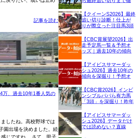
意に戻りたい、或いは止め
ら最終追い切りまで徹
底チェック！状態面で
一歩リードする3頭と
【クイーンS2026】最終
は？
追い切り診断！仕上が
記事を読む
りが際立った注目馬3頭
を独自評価
【CBC賞展望2026】出
走予定馬一覧＆予想オ
ッズ｜過去10年の傾向
を分析
【アイビスサマーダッ
シュ2026】過去10年の
傾向を深掘り！予想オ
ッズとデータで有力馬
を見極める
【CBC賞2026】インビ
4万、過去10年1番人気の
ンシブルパパら有力馬
「3頭」を深掘り！昨年
の再現か、新王者誕生
か？
【アイビスサマーダッ
シュ2026】データだけ
しましたね。高校野球では
では読めない？直線
子園出場を決めました。続
1000mで浮上する穴馬
感じですね。 さて、甲子