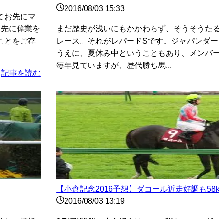
2016/08/03 15:33
てお先にマ
も先に偉業を
まだ歴史が浅いにもかかわらず、そうそうた
ことをご存
レース。それがレパードSです。ジャパンダー
うえに、夏休み中ということもあり、メンバ
毎年見ていますが、歴代勝ち馬...
記事を読む
【小倉記念2016予想】ダコール近走好調も58
2016/08/03 13:19