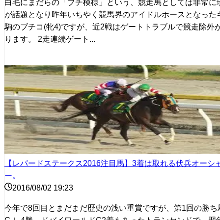
白毛にまだらの「ブチ模様」という、競走馬としては非常に
が話題となり昨年いちやく競馬界のアイドルホースとなった
駒のブチコ(牝4)ですが、近2戦はゲートトラブルで競走除外
ります。 2走連続ゲート...
【レパードステークス2016注目馬】3着は取れる伏兵オーシ
ー。
2016/08/02 19:23
今年で8回目とまだまだ歴史の浅い重賞ですが、第1回の勝ち