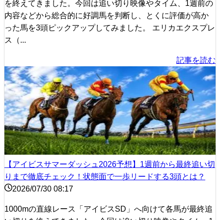
を終えてきました。今回は追い切り映像やタイム、1週前の
内容などから総合的に好調馬を判断し、とくに評価が高か
った馬を3頭ピックアップしてみました。 エリカエクスプレ
ス（...
記事を読む
【アイビスサマーダッシュ2026予想】1週前から最終追い切
りまで徹底チェック！状態面で一歩リードする3頭とは？
2026/07/30 08:17
1000mの直線レース「アイビスSD」へ向けて各馬が最終追