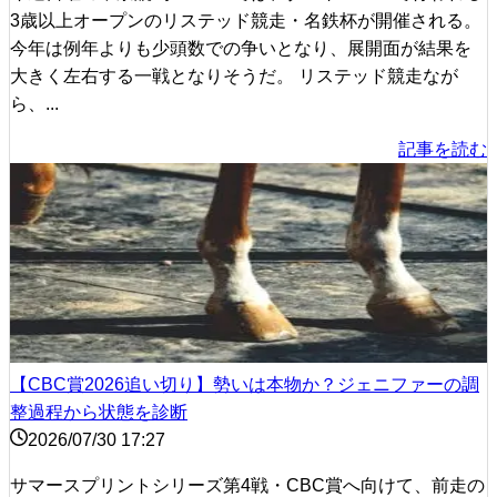
3歳以上オープンのリステッド競走・名鉄杯が開催される。
今年は例年よりも少頭数での争いとなり、展開面が結果を
大きく左右する一戦となりそうだ。 リステッド競走なが
ら、...
記事を読む
【CBC賞2026追い切り】勢いは本物か？ジェニファーの調
整過程から状態を診断
2026/07/30 17:27
サマースプリントシリーズ第4戦・CBC賞へ向けて、前走の