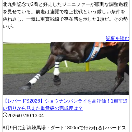
北九州記念で2着と好走したジェニファーが順調な調整過程
を見せている。前走は連闘で格上挑戦という厳しい条件を
跳ね返し、一気に重賞戦線で存在感を示した1頭だ。その勢
いが...
記事を読む
【レパードS2026】ショウナンバンライを高評価！1週前追
い切りから見えた重賞級の完成度は？
2026/07/30 13:04
8月9日に新潟競馬場・ダート1800mで行われるレパードス