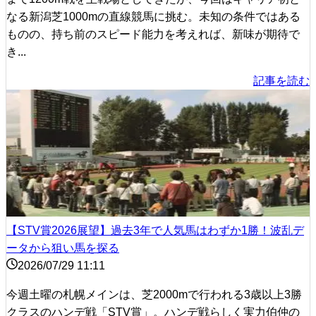
なる新潟芝1000mの直線競馬に挑む。未知の条件ではある
ものの、持ち前のスピード能力を考えれば、新味が期待で
き...
記事を読む
【STV賞2026展望】過去3年で人気馬はわずか1勝！波乱デ
ータから狙い馬を探る
2026/07/29 11:11
今週土曜の札幌メインは、芝2000mで行われる3歳以上3勝
クラスのハンデ戦「STV賞」。ハンデ戦らしく実力伯仲の