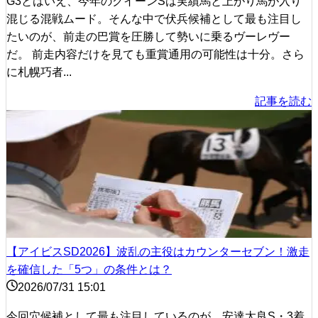
G3とはいえ、今年のクイーンSは実績馬と上がり馬が入り
混じる混戦ムード。そんな中で伏兵候補として最も注目し
たいのが、前走の巴賞を圧勝して勢いに乗るヴーレヴー
だ。 前走内容だけを見ても重賞通用の可能性は十分。さら
に札幌巧者...
記事を読む
【アイビスSD2026】波乱の主役はカウンターセブン！激走
を確信した「5つ」の条件とは？
2026/07/31 15:01
今回穴候補として最も注目しているのが、安達太良S・3着