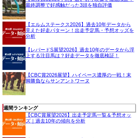
最終調整で好感触だった3頭を独自評価
【エルムステークス2026】過去10年データから
見えた好走パターン！出走予定馬・予想オッズを
分析
【レパードS展望2026】過去10年のデータから浮
上する注目馬は？好走データを徹底検証！
【CBC賞2026展望】ハイペース濃厚の一戦！末
脚勝負ならサンアントワーヌ
週間ランキング
【CBC賞展望2026】出走予定馬一覧＆予想オッ
ズ｜過去10年の傾向を分析