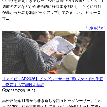
い切りを終えてきました。今回は追い切り映像やタイム、1
週前の内容などから総合的に好調馬を判断し、とくに評価
が高かった馬を3頭ピックアップしてみました。 ピューロ
マ...
記事を読む
【アイビスSD2026】ビッグシーザーは"買い"か？初の千直
で激変する可能性を検証
2026/07/29 15:27
高松宮記念11着から巻き返しを狙うビッグシーザー。これ
まで1200m戦を主戦場としてきたが、今回はキャリア初と