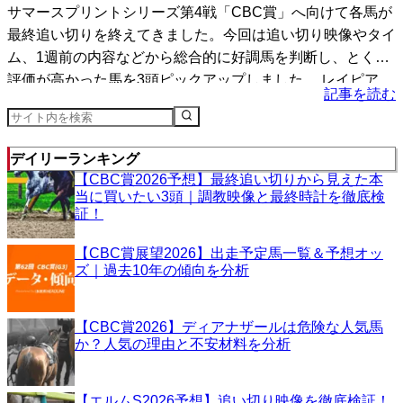
サマースプリントシリーズ第4戦「CBC賞」へ向けて各馬が
最終追い切りを終えてきました。今回は追い切り映像やタイ
ム、1週前の内容などから総合的に好調馬を判断し、とくに
評価が高かった馬を3頭ピックアップしました。 レイピア
記事を読む
（...
デイリーランキング
【CBC賞2026予想】最終追い切りから見えた本
当に買いたい3頭｜調教映像と最終時計を徹底検
証！
【CBC賞展望2026】出走予定馬一覧＆予想オッ
ズ｜過去10年の傾向を分析
【CBC賞2026】ディアナザールは危険な人気馬
か？人気の理由と不安材料を分析
【エルムS2026予想】追い切り映像を徹底検証！