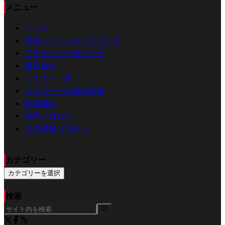
メニュー
トップ
競馬ヘッドラインについて
プライバシーポリシー
運営会社
ライター一覧
ライター／写真家募集
利用規約
お問い合わせ
広告掲載はコチラ
カテゴリー
カテゴリーを選択
検索