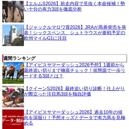
【エルムS2026】前走内容で見抜く本命候補！勢
い十分の有力3頭を徹底分析
【ジャックルマロワ賞2026】JRAが馬券発売を発
表！シックスペンス、シュトラウスが参戦予定の
欧州マイルG1に注目
週間ランキング
【アイビスサマーダッシュ2026予想】1週前から
最終追い切りまで徹底チェック！状態面で一歩リ
ードする3頭とは？
【クイーンS2026】最終追い切り診断！仕上がり
が際立った注目馬3頭を独自評価
【アイビスサマーダッシュ2026】過去10年の傾
向を深掘り！予想オッズとデータで有力馬を見極
める