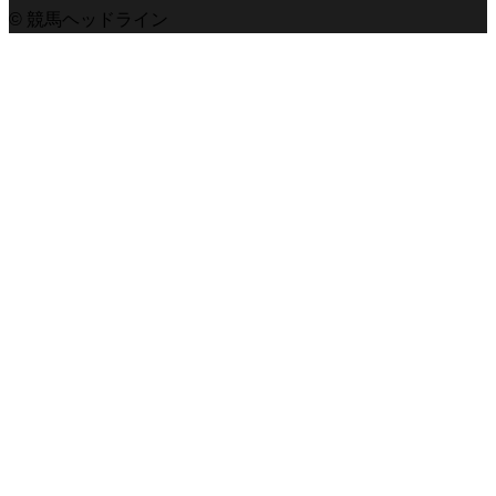
© 競馬ヘッドライン