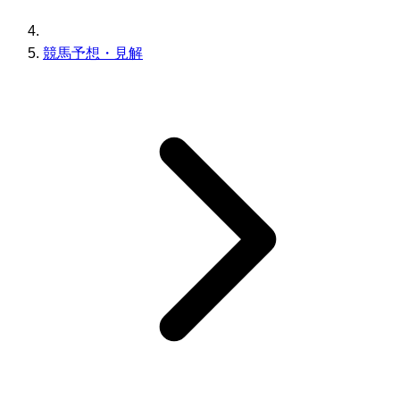
競馬予想・見解