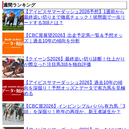
週間ランキング
【アイビスサマーダッシュ2026予想】1週前から
最終追い切りまで徹底チェック！状態面で一歩リ
ードする3頭とは？
【CBC賞展望2026】出走予定馬一覧＆予想オッ
ズ｜過去10年の傾向を分析
【クイーンS2026】最終追い切り診断！仕上がり
が際立った注目馬3頭を独自評価
【アイビスサマーダッシュ2026】過去10年の傾
向を深掘り！予想オッズとデータで有力馬を見極
める
【CBC賞2026】インビンシブルパパら有力馬「3
頭」を深掘り！昨年の再現か、新王者誕生か？