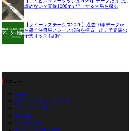
【アイビスサマーダッシュ2026】データだけでは
読めない？直線1000mで浮上する穴馬を探る
【クイーンステークス2026】過去10年データか
ら導く注目馬とレース傾向を探る、出走予定馬の
予想オッズも紹介！
メニュー
トップ
競馬ヘッドラインについて
プライバシーポリシー
運営会社
ライター一覧
ライター／写真家募集