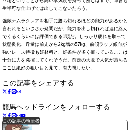
立場ということから高い本気度を持って臨むはずで、陣営も
生半可な仕上げでは出してこないだろう。
強敵ナムラクレアを相手に勝ち切れるほどの能力があるかと
言われるといささか疑問だが、能力を出し切れれば連に絡ん
でくるくらいには評価できる1頭だ。しっかり疲れを取って
状態良化、斤量は前走から2kg増の57kg、前傾ラップ傾向が
強いレース特徴も好材料と、好条件が多く揃っているここは
十分に力を発揮してくれそうだ。前走の大敗で人気が落ちる
ここは絶好の狙い目と見て、有力視したい。
この記事をシェアする
競馬ヘッドラインをフォローする
この記事の執筆者