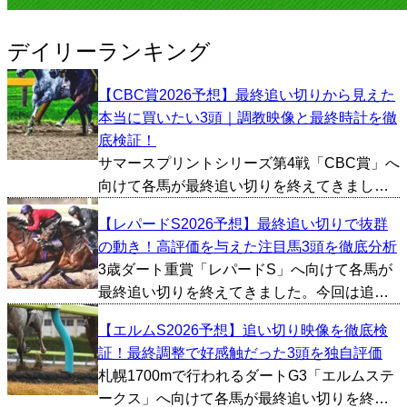
デイリーランキング
【CBC賞2026予想】最終追い切りから見えた
本当に買いたい3頭｜調教映像と最終時計を徹
底検証！
サマースプリントシリーズ第4戦「CBC賞」へ
向けて各馬が最終追い切りを終えてきまし
た。今回は追い切り映像やタイム、1週前の内
【レパードS2026予想】最終追い切りで抜群
容などから総合的に好調馬を判断し、とくに
の動き！高評価を与えた注目馬3頭を徹底分析
評価が高かった馬を3頭ピックアップしまし
3歳ダート重賞「レパードS」へ向けて各馬が
た。 レイピア（...
最終追い切りを終えてきました。今回は追い
切り映像やタイム、1週前の内容などから総合
【エルムS2026予想】追い切り映像を徹底検
的に好調馬を判断し、とくに評価が高かった
証！最終調整で好感触だった3頭を独自評価
馬を3頭ピックアップしました。 メルカント
札幌1700mで行われるダートG3「エルムステ
ゥール（牡3、...
ークス」へ向けて各馬が最終追い切りを終え