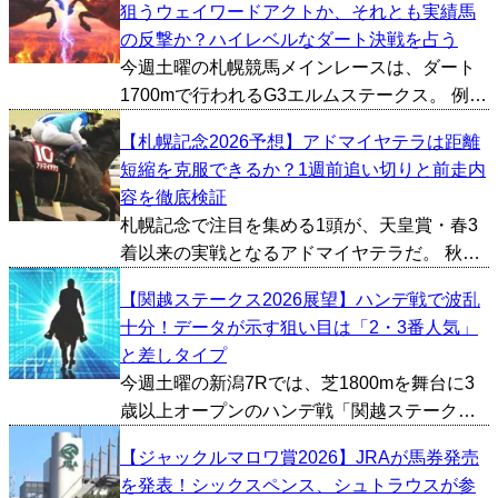
狙うウェイワードアクトか、それとも実績馬
ードSの傾向を探っていきたいと思います。 ■
の反撃か？ハイレベルなダート決戦を占う
上位人気の...
今週土曜の札幌競馬メインレースは、ダート
1700mで行われるG3エルムステークス。 例年
も秋のダート重賞戦線を占う重要な一戦だ
【札幌記念2026予想】アドマイヤテラは距離
が、今年は近年の中でも屈指といえるほどメ
短縮を克服できるか？1週前追い切りと前走内
ンバーが充実。勢い十分の上がり馬と実績馬
容を徹底検証
が真正面から激...
札幌記念で注目を集める1頭が、天皇賞・春3
着以来の実戦となるアドマイヤテラだ。 秋に
は凱旋門賞への挑戦を予定しており、今回の
【関越ステークス2026展望】ハンデ戦で波乱
札幌記念はその重要な前哨戦。3000m超の長
十分！データが示す狙い目は「2・3番人気」
距離GIで高い能力を示した一方、今回は若葉S
と差しタイプ
以来とな...
今週土曜の新潟7Rでは、芝1800mを舞台に3
歳以上オープンのハンデ戦「関越ステーク
ス」が行われる。 サマーシリーズ後半へ向け
【ジャックルマロワ賞2026】JRAが馬券発売
た実力馬が顔を揃えた一戦だが、ハンデ戦ら
を発表！シックスペンス、シュトラウスが参
しく実績だけでは勝ち切れないケースも少な