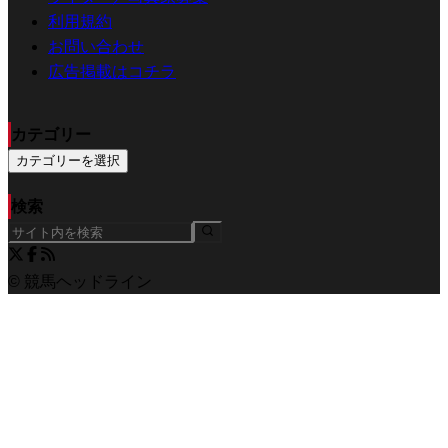
利用規約
お問い合わせ
広告掲載はコチラ
カテゴリー
カテゴリーを選択
検索
© 競馬ヘッドライン