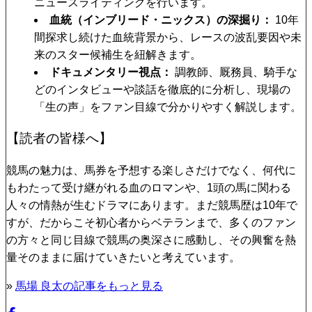
ニュースライティングを行います。
血統（インブリード・ニックス）の深掘り
10年
間探求し続けた血統背景から、レースの波乱要因や未
来のスター候補生を紐解きます。
ドキュメンタリー視点
調教師、厩務員、騎手な
どのインタビューや談話を徹底的に分析し、現場の
「生の声」をファン目線で分かりやすく解説します。
【読者の皆様へ】
競馬の魅力は、馬券を予想する楽しさだけでなく、何代に
もわたって受け継がれる血のロマンや、1頭の馬に関わる
人々の情熱が生むドラマにあります。まだ競馬歴は10年で
すが、だからこそ初心者からベテランまで、多くのファン
の方々と同じ目線で競馬の奥深さに感動し、その興奮を熱
量そのままに届けていきたいと考えています。
»
馬場 良太の記事をもっと見る