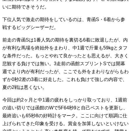
いに期待できそうだ。
下位人気で激走の期待をしているのは、青函S・6着から参
戦するビッグシーザーだ。
前走の青函Sは1番人気の期待を裏切る6着に敗退したが、内
が有利な馬場を終始外をまわり、中1週で斤量も59kgとタフ
な条件だった。もっとやれて良かったとも思えるが、大きく
悲観する負けでは無い。3走前の函館スプリントSでは開幕
週でより内が有利だったが、ここでも外をまわりながらもわ
ずか0秒2差の3着に好走した。これも負けて強しの内容で、
夏の2戦は悪くない。
今回は約2ヶ月と中1週の疲れをしっかり取っており、1週前
の追い切りでは函館のWで5F64秒9と自己ベストを更新し、
最終追いも65秒8の好時計をマーク。ここに向けて順調に仕
上げられてきた印象を受ける。賞金を加算しないといけない