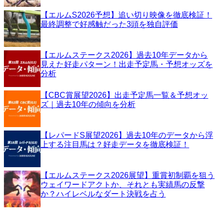
【エルムS2026予想】追い切り映像を徹底検証！
最終調整で好感触だった3頭を独自評価
【エルムステークス2026】過去10年データから
見えた好走パターン！出走予定馬・予想オッズを
分析
【CBC賞展望2026】出走予定馬一覧＆予想オッ
ズ｜過去10年の傾向を分析
【レパードS展望2026】過去10年のデータから浮
上する注目馬は？好走データを徹底検証！
【エルムステークス2026展望】重賞初制覇を狙う
ウェイワードアクトか、それとも実績馬の反撃
か？ハイレベルなダート決戦を占う