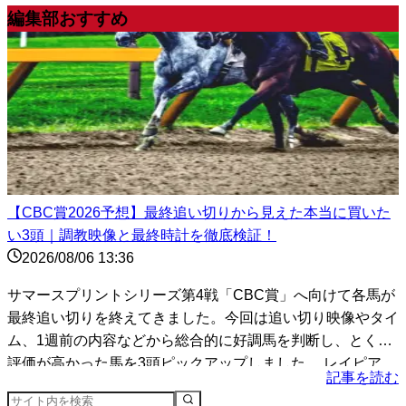
編集部おすすめ
【CBC賞2026予想】最終追い切りから見えた本当に買いた
い3頭｜調教映像と最終時計を徹底検証！
2026/08/06 13:36
サマースプリントシリーズ第4戦「CBC賞」へ向けて各馬が
最終追い切りを終えてきました。今回は追い切り映像やタイ
ム、1週前の内容などから総合的に好調馬を判断し、とくに
評価が高かった馬を3頭ピックアップしました。 レイピア
記事を読む
（...