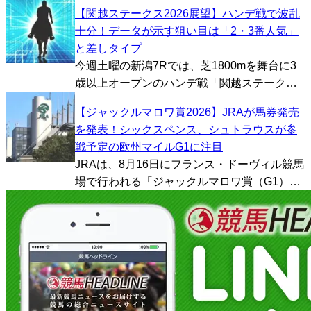
馬場で開催されます。夏の貴重なダート重要
【関越ステークス2026展望】ハンデ戦で波乱
ということで例年、重賞実績のある骨っぽい
十分！データが示す狙い目は「2・3番人気」
メンバーが揃います。今回は出走予定馬の中
と差しタイプ
でも上位人気となりそ...
今週土曜の新潟7Rでは、芝1800mを舞台に3
歳以上オープンのハンデ戦「関越ステーク
ス」が行われる。 サマーシリーズ後半へ向け
【ジャックルマロワ賞2026】JRAが馬券発売
た実力馬が顔を揃えた一戦だが、ハンデ戦ら
を発表！シックスペンス、シュトラウスが参
しく実績だけでは勝ち切れないケースも少な
戦予定の欧州マイルG1に注目
くない。過去の...
JRAは、8月16日にフランス・ドーヴィル競馬
場で行われる「ジャックルマロワ賞（G1）」
の馬券を国内で発売すると発表した。 欧州屈
指のマイルG1として知られる一戦で、日本か
らはシックスペンス（美浦・田中博康厩舎）
とシュト...