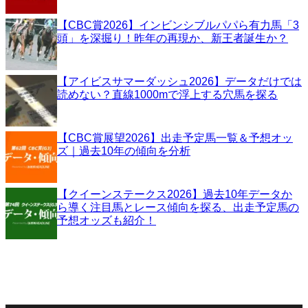
【CBC賞2026】インビンシブルパパら有力馬「3
頭」を深掘り！昨年の再現か、新王者誕生か？
【アイビスサマーダッシュ2026】データだけでは
読めない？直線1000mで浮上する穴馬を探る
【CBC賞展望2026】出走予定馬一覧＆予想オッ
ズ｜過去10年の傾向を分析
【クイーンステークス2026】過去10年データか
ら導く注目馬とレース傾向を探る、出走予定馬の
予想オッズも紹介！