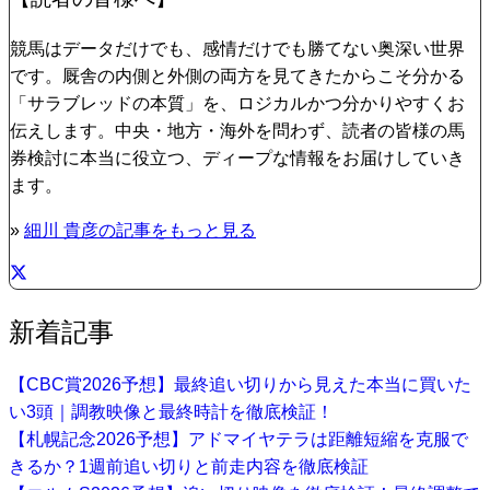
競馬はデータだけでも、感情だけでも勝てない奥深い世界
です。厩舎の内側と外側の両方を見てきたからこそ分かる
「サラブレッドの本質」を、ロジカルかつ分かりやすくお
伝えします。中央・地方・海外を問わず、読者の皆様の馬
券検討に本当に役立つ、ディープな情報をお届けしていき
ます。
»
細川 貴彦の記事をもっと見る
新着記事
【CBC賞2026予想】最終追い切りから見えた本当に買いた
い3頭｜調教映像と最終時計を徹底検証！
【札幌記念2026予想】アドマイヤテラは距離短縮を克服で
きるか？1週前追い切りと前走内容を徹底検証