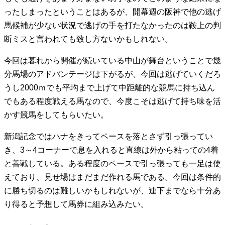
ったしまったということはあるが、開幕週の阪神で他の逃げ
馬候補が少ない状況で逃げの手を打たなかったのは鞍上の判
断ミスと言われても致し方ないかもしれない。
今回は暮れから開催が続いている中山が舞台ということで幾
分馬場のアドバンテージは下がるが、今回は逃げていくだろ
うし2000ｍでも平均まで上げて中距離的な競馬に持ち込ん
でもある程度戦える馬なので、今度こそは逃げて持ち味を活
かす競馬をしてもらいたい。
新潟記念ではハナをきってペースを落とさず引っ張ってい
き、3～4コーナーで息を入れると直線は外から粘っての4着
と善戦している。ある程度のペースで引っ張っても一足は使
えており、見せ場はまだまだ作れる馬である。今回は条件的
に勝ち切るのは難しいかもしれないが、連下までなら十分あ
り得ると予想して馬券に組み込みたい。