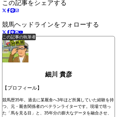
この記事をシェアする
競馬ヘッドラインをフォローする
この記事の執筆者
細川 貴彦
【プロフィール】
競馬歴35年。過去に某厩舎へ3年ほど所属していた経験を持
つ、元・厩舎関係者のベテランライターです。現場で培っ
た「馬を見る目」と、35年分の膨大なデータを融合させ、