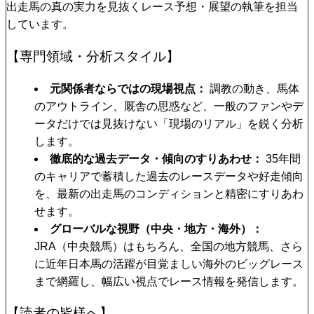
出走馬の真の実力を見抜くレース予想・展望の執筆を担当
しています。
【専門領域・分析スタイル】
元関係者ならではの現場視点
調教の動き、馬体
のアウトライン、厩舎の思惑など、一般のファンやデ
ータだけでは見抜けない「現場のリアル」を鋭く分析
します。
徹底的な過去データ・傾向のすりあわせ
35年間
のキャリアで蓄積した過去のレースデータや好走傾向
を、最新の出走馬のコンディションと精密にすりあわ
せます。
グローバルな視野（中央・地方・海外）
JRA（中央競馬）はもちろん、全国の地方競馬、さら
に近年日本馬の活躍が目覚ましい海外のビッグレース
まで網羅し、幅広い視点でレース情報を発信します。
【読者の皆様へ】