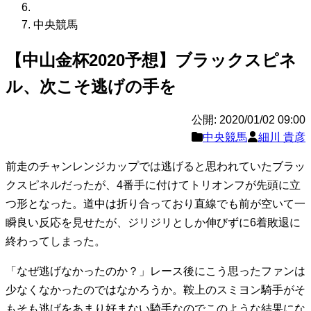
中央競馬
【中山金杯2020予想】ブラックスピネ
ル、次こそ逃げの手を
公開: 2020/01/02 09:00
中央競馬
細川 貴彦
前走のチャンレンジカップでは逃げると思われていたブラッ
クスピネルだったが、4番手に付けてトリオンフが先頭に立
つ形となった。道中は折り合っており直線でも前が空いて一
瞬良い反応を見せたが、ジリジリとしか伸びずに6着敗退に
終わってしまった。
「なぜ逃げなかったのか？」レース後にこう思ったファンは
少なくなかったのではなかろうか。鞍上のスミヨン騎手がそ
もそも逃げをあまり好まない騎手なのでこのような結果にな