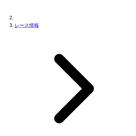
レース情報