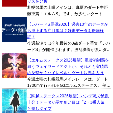
ッズを分析
振、穴馬の選...
札幌競馬の土曜メインは、真夏のダート中距
離重賞「エルムS」です。数少ないダート
1700mという距離で行われる重賞ということ
【レパードS展望2026】過去10年のデータか
もあり、コース適性や、距離適性を絡めた予
ら浮上する注目馬は？好走データを徹底検
想をする必要がありそうです。ということで
証！
今回は過去10年間...
今週新潟では今年最後の3歳ダート重賞「レパ
ードS」が開催されます。波乱決着が強いダー
ト重賞で、夏競馬らしい難易度の高い一戦で
【エルムステークス2026展望】重賞初制覇を
す。今回は過去10年間のデータをもとにレパ
狙うウェイワードアクトか、それとも実績馬
ードSの傾向を探っていきたいと思います。 ■
の反撃か？ハイレベルなダート決戦を占う
上位人気の...
今週土曜の札幌競馬メインレースは、ダート
1700mで行われるG3エルムステークス。 例年
も秋のダート重賞戦線を占う重要な一戦だ
【関越ステークス2026展望】ハンデ戦で波乱
が、今年は近年の中でも屈指といえるほどメ
十分！データが示す狙い目は「2・3番人気」
ンバーが充実。勢い十分の上がり馬と実績馬
と差しタイプ
が真正面から激...