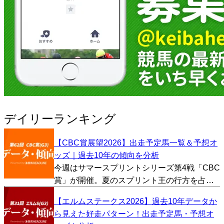
デイリーランキング
【CBC賞展望2026】出走予定馬一覧＆予想オ
ッズ｜過去10年の傾向を分析
今週はサマースプリントシリーズ第4戦「CBC
賞」が開催。夏のスプリント王の行方を占う
上で、見逃せない一戦となります。今回は過
【エルムステークス2026】過去10年データか
去10年間のデータをもとにCBC賞の傾向を探
ら見えた好走パターン！出走予定馬・予想オ
っていきたいと思います。 ■上位人気が不