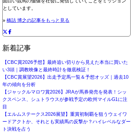
面白い競馬の価値を社会に発信していくことをミッション
としています。
»
橋詰 博之の記事をもっと見る
新着記事
【CBC賞2026予想】最終追い切りから見えた本当に買いた
い3頭｜調教映像と最終時計を徹底検証！
【CBC賞展望2026】出走予定馬一覧＆予想オッズ｜過去10
年の傾向を分析
【ジャックルマロワ賞2026】JRAが馬券発売を発表！シッ
クスペンス、シュトラウスが参戦予定の欧州マイルG1に注
目
【エルムステークス2026展望】重賞初制覇を狙うウェイワ
ードアクトか、それとも実績馬の反撃か？ハイレベルなダー
ト決戦を占う