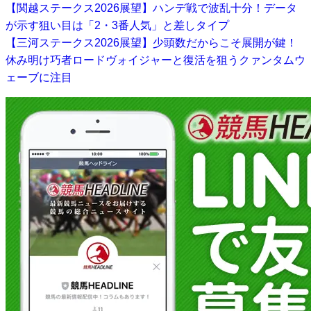
【関越ステークス2026展望】ハンデ戦で波乱十分！データ
が示す狙い目は「2・3番人気」と差しタイプ
【三河ステークス2026展望】少頭数だからこそ展開が鍵！
休み明け巧者ロードヴォイジャーと復活を狙うクァンタムウ
ェーブに注目