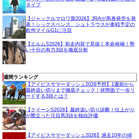
タイプ
【ジャックルマロワ賞2026】JRAが馬券発売を発
表！シックスペンス、シュトラウスが参戦予定の
欧州マイルG1に注目
【エルムS2026】前走内容で見抜く本命候補！勢
い十分の有力3頭を徹底分析
週間ランキング
【アイビスサマーダッシュ2026予想】1週前から
最終追い切りまで徹底チェック！状態面で一歩リ
ードする3頭とは？
【クイーンS2026】最終追い切り診断！仕上がり
が際立った注目馬3頭を独自評価
【アイビスサマーダッシュ2026】過去10年の傾