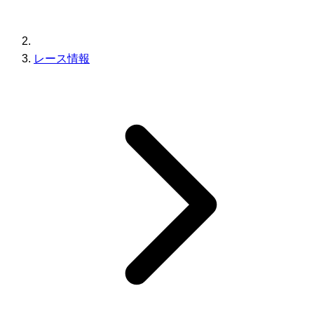
レース情報