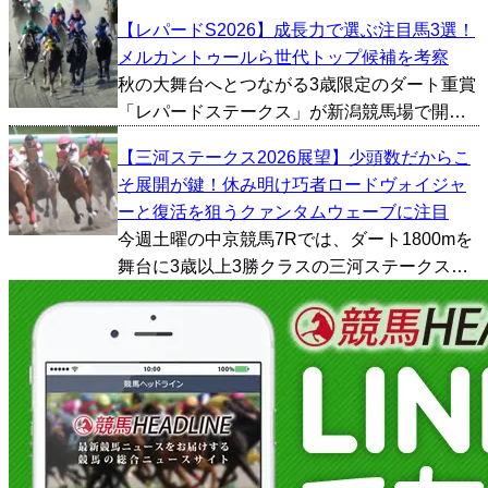
や今後のスプリント重賞戦線を占う上で重要
【レパードS2026】成長力で選ぶ注目馬3選！
な役割を担う一戦となります。今回は出走予
メルカントゥールら世代トップ候補を考察
定馬の中でも上位人気となりそうな有力馬3頭
秋の大舞台へとつながる3歳限定のダート重賞
をピックアッ...
「レパードステークス」が新潟競馬場で開催
されます。2024年覇者ミッキーファイトは、
【三河ステークス2026展望】少頭数だからこ
その後も同年の名古屋大賞典、2025年のアン
そ展開が鍵！休み明け巧者ロードヴォイジャ
タレスSと帝王賞を制しており、過去にはトラ
ーと復活を狙うクァンタムウェーブに注目
ンセンド...
今週土曜の中京競馬7Rでは、ダート1800mを
舞台に3歳以上3勝クラスの三河ステークスが
行われる。今年は登録8頭と少頭数での開催が
予定されており、多頭数戦とは異なる展開や
位置取りが勝敗を大きく左右する一戦となり
そうだ。 ...