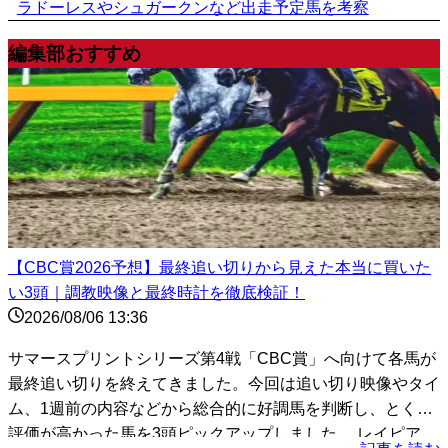
ラドーレスやシュガークンなど出走予定馬を考察
編集部おすすめ
【CBC賞2026予想】最終追い切りから見えた本当に買いた
い3頭｜調教映像と最終時計を徹底検証！
2026/08/06 13:36
サマースプリントシリーズ第4戦「CBC賞」へ向けて各馬が
最終追い切りを終えてきました。今回は追い切り映像やタイ
ム、1週前の内容などから総合的に好調馬を判断し、とくに
評価が高かった馬を3頭ピックアップしました。 レイピア