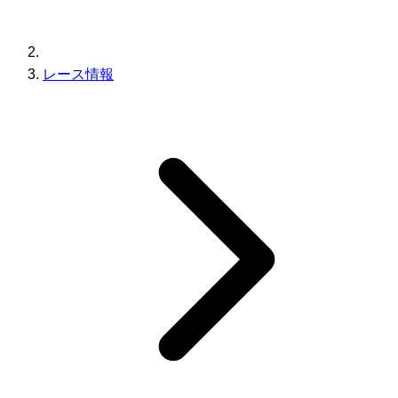
レース情報