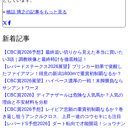
としています。
»
橋詰 博之の記事をもっと見る
新着記事
【CBC賞2026予想】最終追い切りから見えた本当に買いた
い3頭｜調教映像と最終時計を徹底検証！
【レパードステークス2026展望】ブリンカー効果で覚醒し
たファイアマン！得意の新潟1800mで重賞初制覇なるか？
【CBC賞2026展望】ハイペース濃厚の一戦！末脚勝負なら
サンアントワーヌ
【CBC賞2026】ディアナザールは危険な人気馬か？人気の
理由と不安材料を分析
【CBC賞2026予想】レイピア悲願の重賞初制覇なるか？巻
き返し狙うアンクルクロス、上昇一途のコウセキにも注目
【レパードS予想2026】ダート転向で才能開花！ショウナン