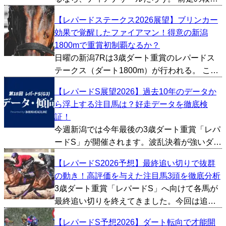
Sでは、初の芝1200m戦ながら3着を確保。し
【レパードステークス2026展望】ブリンカー
かも勝ち時計1分6秒4という京都芝1200mのコ
効果で覚醒したファイアマン！得意の新潟
ースレコード決着に対応したもので、勝ち馬
1800mで重賞初制覇なるか？
フ...
日曜の新潟7Rは3歳ダート重賞のレパードス
テークス（ダート1800m）が行われる。 この
レースはダート界の登竜門として知られてお
【レパードS展望2026】過去10年のデータか
り、2年前には後にダート戦線の主役へと成長
ら浮上する注目馬は？好走データを徹底検
したミッキーファイトが勝利を飾った。今年
証！
は12頭立...
今週新潟では今年最後の3歳ダート重賞「レパ
ードS」が開催されます。波乱決着が強いダー
ト重賞で、夏競馬らしい難易度の高い一戦で
【レパードS2026予想】最終追い切りで抜群
す。今回は過去10年間のデータをもとにレパ
の動き！高評価を与えた注目馬3頭を徹底分析
ードSの傾向を探っていきたいと思います。 ■
3歳ダート重賞「レパードS」へ向けて各馬が
上位人気の...
最終追い切りを終えてきました。今回は追い
切り映像やタイム、1週前の内容などから総合
【レパードS予想2026】ダート転向で才能開