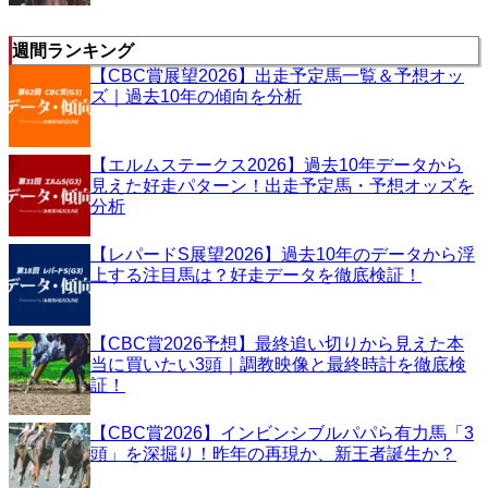
週間ランキング
【CBC賞展望2026】出走予定馬一覧＆予想オッ
ズ｜過去10年の傾向を分析
【エルムステークス2026】過去10年データから
見えた好走パターン！出走予定馬・予想オッズを
分析
【レパードS展望2026】過去10年のデータから浮
上する注目馬は？好走データを徹底検証！
【CBC賞2026予想】最終追い切りから見えた本
当に買いたい3頭｜調教映像と最終時計を徹底検
証！
【CBC賞2026】インビンシブルパパら有力馬「3
頭」を深掘り！昨年の再現か、新王者誕生か？