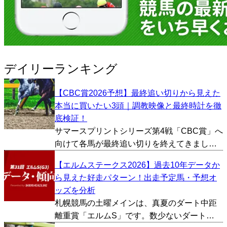
デイリーランキング
【CBC賞2026予想】最終追い切りから見えた
本当に買いたい3頭｜調教映像と最終時計を徹
底検証！
サマースプリントシリーズ第4戦「CBC賞」へ
向けて各馬が最終追い切りを終えてきまし
た。今回は追い切り映像やタイム、1週前の内
【エルムステークス2026】過去10年データか
容などから総合的に好調馬を判断し、とくに
ら見えた好走パターン！出走予定馬・予想オ
評価が高かった馬を3頭ピックアップしまし
ッズを分析
た。 レイピア（...
札幌競馬の土曜メインは、真夏のダート中距
離重賞「エルムS」です。数少ないダート