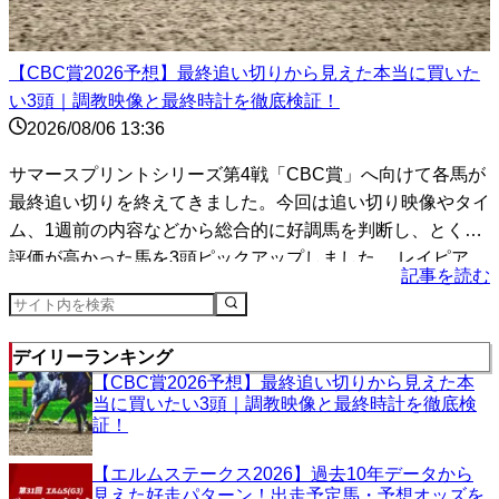
【CBC賞2026予想】最終追い切りから見えた本当に買いた
い3頭｜調教映像と最終時計を徹底検証！
2026/08/06 13:36
サマースプリントシリーズ第4戦「CBC賞」へ向けて各馬が
最終追い切りを終えてきました。今回は追い切り映像やタイ
ム、1週前の内容などから総合的に好調馬を判断し、とくに
評価が高かった馬を3頭ピックアップしました。 レイピア
記事を読む
（...
デイリーランキング
【CBC賞2026予想】最終追い切りから見えた本
当に買いたい3頭｜調教映像と最終時計を徹底検
証！
【エルムステークス2026】過去10年データから
見えた好走パターン！出走予定馬・予想オッズを