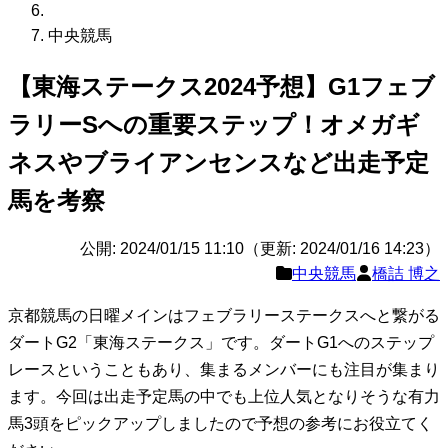
中央競馬
【東海ステークス2024予想】G1フェブ
ラリーSへの重要ステップ！オメガギ
ネスやブライアンセンスなど出走予定
馬を考察
公開: 2024/01/15 11:10（更新: 2024/01/16 14:23）
中央競馬
橋詰 博之
京都競馬の日曜メインはフェブラリーステークスへと繋がる
ダートG2「東海ステークス」です。ダートG1へのステップ
レースということもあり、集まるメンバーにも注目が集まり
ます。今回は出走予定馬の中でも上位人気となりそうな有力
馬3頭をピックアップしましたので予想の参考にお役立てく