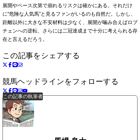
展開やペース次第で崩れるリスクは確かにある。それだけ
に“危険な人気馬”と見るファンがいるのも自然だ。しかし、
距離以外に大きな不安材料は少なく、展開が噛み合えばロブ
チェンへの逆転、さらには二冠達成まで十分に考えられる存
在と言えるだろう。
この記事をシェアする
競馬ヘッドラインをフォローする
この記事の執筆者