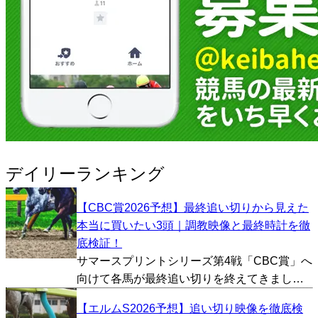
デイリーランキング
【CBC賞2026予想】最終追い切りから見えた
本当に買いたい3頭｜調教映像と最終時計を徹
底検証！
サマースプリントシリーズ第4戦「CBC賞」へ
向けて各馬が最終追い切りを終えてきまし
た。今回は追い切り映像やタイム、1週前の内
【エルムS2026予想】追い切り映像を徹底検
容などから総合的に好調馬を判断し、とくに