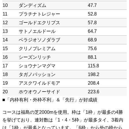
10
ダンディズム
47.7
11
プラチナトレジャー
52.8
12
ゴールドエクリプス
57.8
13
サトノエルドール
64.7
14
ベラジオソノダラブ
68.9
15
クリノプレミアム
75.6
16
シーズンリッチ
88.1
17
ショウナンマグマ
115.8
18
タガノパッション
198.2
19
アスクワイルドモア
208.4
20
ホウオウノーサイド
223.6
■「内枠有利・外枠不利」＆「先行」が好成績
コースは福島の芝2000mを使用。枠は「1枠」が最多の4勝
を挙げており、連対数は「1・4・5枠」が最多タイ、3着内
は「1枠」が最多となっています。「6枠」から外の枠から