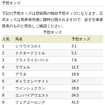
予想オッズ
下記の予想オッズは登録馬の独自予想オッズになります。正
式オッズは馬券発売後に随時公開されますので、必ず主催者
発表のものと照合しご確認ください。
予想オッズ
人気
馬名
予想オッズ
1
シリウスコルト
3.1
2
ドクタードリトル
5.1
3
フライライクバード
7.8
4
ラヴェル
11.3
5
アラタ
18.9
6
ギャラクシーナイト
24.7
7
ウインシュクラン
28.8
8
エンパイアウエスト
34.5
9
フェアエールング
41.5