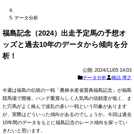
データ分析
福島記念（2024）出走予定馬の予想オ
ッズと過去10年のデータから傾向を分
析！
公開: 2024/11/05 14:03
データ分析
橋詰 博之
今週は福島の伝統の一戦「農林水産省賞典福島記念」が福島
競馬場で開催。ハンデ重賞らしく人気馬の信頼度が低く、ま
た穴馬がよく絡んで波乱の多い一戦という印象があります
が、実際はどういった傾向があるのでしょうか。今回は過去
10年間のデータをもとに福島記念のレース傾向を探ってい
きたいと思います。