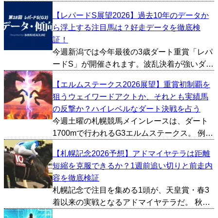
上で、見逃せない一戦となります。今回は過
【レパードS展望2026】過去10年のデータか
去10年間のデータをもとにCBC賞の傾向を探
ら浮上する注目馬は？好走データを徹底検
っていきたいと思います。 ■上位人気が不
証！
振、穴馬の選...
今週新潟では今年最後の3歳ダート重賞「レパ
ードS」が開催されます。波乱決着が強いダー
ト重賞で、夏競馬らしい難易度の高い一戦で
【エルムステークス2026展望】重賞初制覇を
す。今回は過去10年間のデータをもとにレパ
狙うウェイワードアクトか、それとも実績馬
ードSの傾向を探っていきたいと思います。 ■
の反撃か？ハイレベルなダート決戦を占う
上位人気の...
今週土曜の札幌競馬メインレースは、ダート
1700mで行われるG3エルムステークス。 例年
も秋のダート重賞戦線を占う重要な一戦だ
【札幌記念2026予想】アドマイヤテラは距離
が、今年は近年の中でも屈指といえるほどメ
短縮を克服できるか？1週前追い切りと前走内
ンバーが充実。勢い十分の上がり馬と実績馬
容を徹底検証
が真正面から激...
札幌記念で注目を集める1頭が、天皇賞・春3
着以来の実戦となるアドマイヤテラだ。 秋に
は凱旋門賞への挑戦を予定しており、今回の