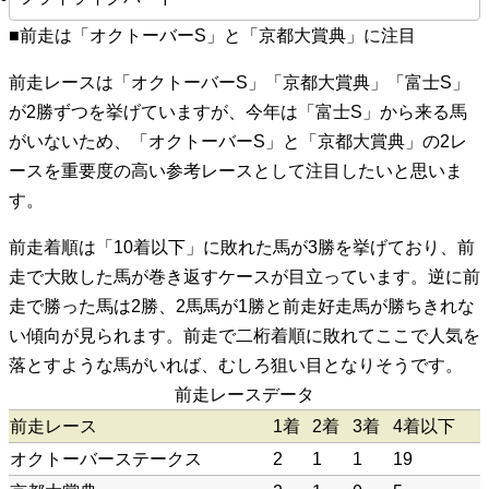
■前走は「オクトーバーS」と「京都大賞典」に注目
前走レースは「オクトーバーS」「京都大賞典」「富士S」
が2勝ずつを挙げていますが、今年は「富士S」から来る馬
がいないため、「オクトーバーS」と「京都大賞典」の2レ
ースを重要度の高い参考レースとして注目したいと思いま
す。
前走着順は「10着以下」に敗れた馬が3勝を挙げており、前
走で大敗した馬が巻き返すケースが目立っています。逆に前
走で勝った馬は2勝、2馬馬が1勝と前走好走馬が勝ちきれな
い傾向が見られます。前走で二桁着順に敗れてここで人気を
落とすような馬がいれば、むしろ狙い目となりそうです。
前走レースデータ
前走レース
1着
2着
3着
4着以下
オクトーバーステークス
2
1
1
19