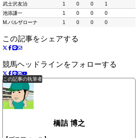
武士沢友治
1
0
0
1
池添謙一
1
0
0
0
M.バルザローナ
1
0
0
0
この記事をシェアする
競馬ヘッドラインをフォローする
この記事の執筆者
橋詰 博之