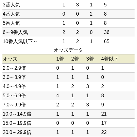
3番人気
1
3
1
5
4番人気
0
0
2
8
5番人気
1
0
1
8
6～9番人気
2
2
0
36
10番人気以下～
1
2
1
65
オッズデータ
オッズ
1着
2着
3着
4着以下
2.0～2.9倍
0
1
0
1
3.0～3.9倍
1
1
1
0
4.0～4.9倍
1
2
3
2
5.0～6.9倍
4
1
1
8
7.0～9.9倍
2
2
3
9
10.0～14.9倍
1
1
1
21
15.0～19.9倍
0
0
0
17
20.0～29.9倍
1
1
1
22