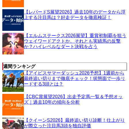
【レパードS展望2026】過去10年のデータから浮
上する注目馬は？好走データを徹底検証！
【エルムステークス2026展望】重賞初制覇を狙う
ウェイワードアクトか、それとも実績馬の反撃
か？ハイレベルなダート決戦を占う
週間ランキング
【アイビスサマーダッシュ2026予想】1週前から
最終追い切りまで徹底チェック！状態面で一歩リ
ードする3頭とは？
【CBC賞展望2026】出走予定馬一覧＆予想オッ
ズ｜過去10年の傾向を分析
【クイーンS2026】最終追い切り診断！仕上がり
が際立った注目馬3頭を独自評価