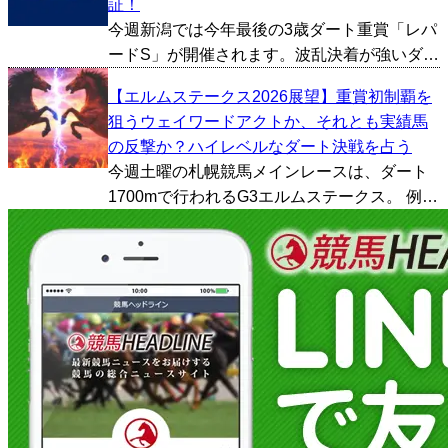
証！
は12頭立...
今週新潟では今年最後の3歳ダート重賞「レパ
ードS」が開催されます。波乱決着が強いダー
ト重賞で、夏競馬らしい難易度の高い一戦で
【エルムステークス2026展望】重賞初制覇を
す。今回は過去10年間のデータをもとにレパ
狙うウェイワードアクトか、それとも実績馬
ードSの傾向を探っていきたいと思います。 ■
の反撃か？ハイレベルなダート決戦を占う
上位人気の...
今週土曜の札幌競馬メインレースは、ダート
1700mで行われるG3エルムステークス。 例年
も秋のダート重賞戦線を占う重要な一戦だ
が、今年は近年の中でも屈指といえるほどメ
ンバーが充実。勢い十分の上がり馬と実績馬
が真正面から激...