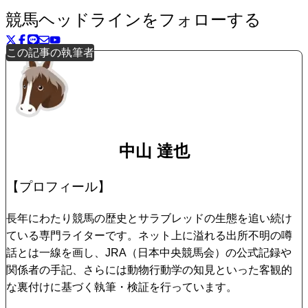
競馬ヘッドラインをフォローする
この記事の執筆者
中山 達也
【プロフィール】
長年にわたり競馬の歴史とサラブレッドの生態を追い続け
ている専門ライターです。ネット上に溢れる出所不明の噂
話とは一線を画し、JRA（日本中央競馬会）の公式記録や
関係者の手記、さらには動物行動学の知見といった客観的
な裏付けに基づく執筆・検証を行っています。