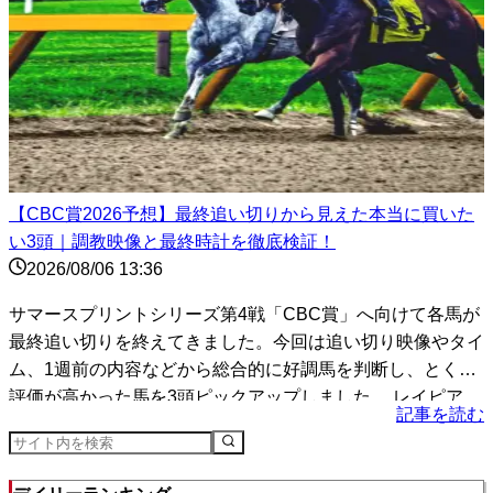
【CBC賞2026予想】最終追い切りから見えた本当に買いた
い3頭｜調教映像と最終時計を徹底検証！
2026/08/06 13:36
サマースプリントシリーズ第4戦「CBC賞」へ向けて各馬が
最終追い切りを終えてきました。今回は追い切り映像やタイ
ム、1週前の内容などから総合的に好調馬を判断し、とくに
評価が高かった馬を3頭ピックアップしました。 レイピア
記事を読む
（...