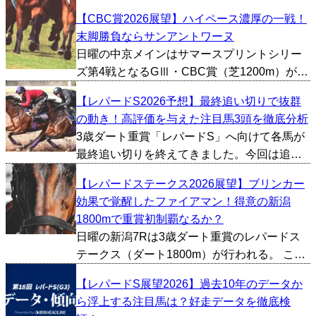
上で、見逃せない一戦となります。今回は過
【CBC賞2026展望】ハイペース濃厚の一戦！
去10年間のデータをもとにCBC賞の傾向を探
末脚勝負ならサンアントワーヌ
っていきたいと思います。 ■上位人気が不
日曜の中京メインはサマースプリントシリー
振、穴馬の選...
ズ第4戦となるGⅢ・CBC賞（芝1200m）が行
われる。 過去のCBC賞は前へ行く馬が強いレ
【レパードS2026予想】最終追い切りで抜群
ースとして知られている。過去10年を振り返
の動き！高評価を与えた注目馬3頭を徹底分析
ると、逃げ馬が馬券圏内に入ったケースは9
3歳ダート重賞「レパードS」へ向けて各馬が
回。中...
最終追い切りを終えてきました。今回は追い
切り映像やタイム、1週前の内容などから総合
【レパードステークス2026展望】ブリンカー
的に好調馬を判断し、とくに評価が高かった
効果で覚醒したファイアマン！得意の新潟
馬を3頭ピックアップしました。 メルカント
1800mで重賞初制覇なるか？
ゥール（牡3、...
日曜の新潟7Rは3歳ダート重賞のレパードス
テークス（ダート1800m）が行われる。 この
レースはダート界の登竜門として知られてお
【レパードS展望2026】過去10年のデータか
り、2年前には後にダート戦線の主役へと成長
ら浮上する注目馬は？好走データを徹底検
したミッキーファイトが勝利を飾った。今年