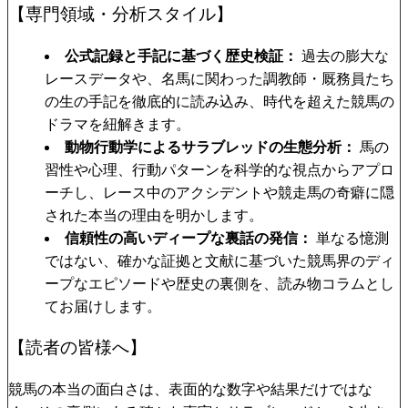
【専門領域・分析スタイル】
公式記録と手記に基づく歴史検証
過去の膨大な
レースデータや、名馬に関わった調教師・厩務員たち
の生の手記を徹底的に読み込み、時代を超えた競馬の
ドラマを紐解きます。
動物行動学によるサラブレッドの生態分析
馬の
習性や心理、行動パターンを科学的な視点からアプロ
ーチし、レース中のアクシデントや競走馬の奇癖に隠
された本当の理由を明かします。
信頼性の高いディープな裏話の発信
単なる憶測
ではない、確かな証拠と文献に基づいた競馬界のディ
ープなエピソードや歴史の裏側を、読み物コラムとし
てお届けします。
【読者の皆様へ】
競馬の本当の面白さは、表面的な数字や結果だけではな