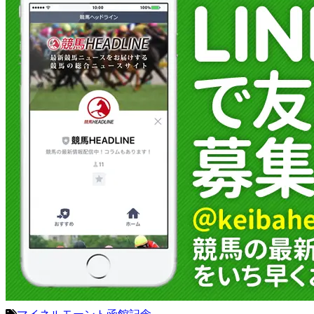
とシュト...