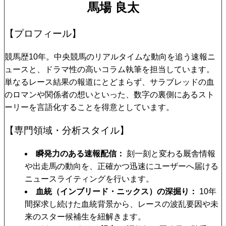
馬場 良太
【プロフィール】
競馬歴10年。中央競馬のリアルタイムな動向を追う速報ニ
ュースと、ドラマ性の高いコラム執筆を担当しています。
単なるレース結果の報道にとどまらず、サラブレッドの血
のロマンや関係者の想いといった、数字の裏側にあるスト
ーリーを言語化することを得意としています。
【専門領域・分析スタイル】
瞬発力のある速報配信
刻一刻と変わる厩舎情報
や出走馬の動向を、正確かつ迅速にユーザーへ届ける
ニュースライティングを行います。
血統（インブリード・ニックス）の深掘り
10年
間探求し続けた血統背景から、レースの波乱要因や未
来のスター候補生を紐解きます。