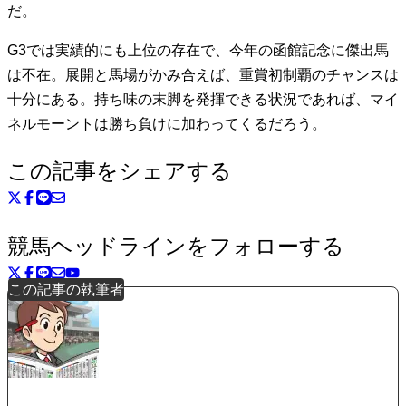
だ。
G3では実績的にも上位の存在で、今年の函館記念に傑出馬
は不在。展開と馬場がかみ合えば、重賞初制覇のチャンスは
十分にある。持ち味の末脚を発揮できる状況であれば、マイ
ネルモーントは勝ち負けに加わってくるだろう。
この記事をシェアする
競馬ヘッドラインをフォローする
この記事の執筆者