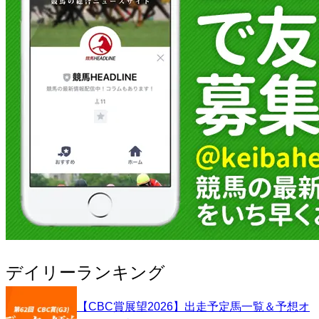
デイリーランキング
【CBC賞展望2026】出走予定馬一覧＆予想オ