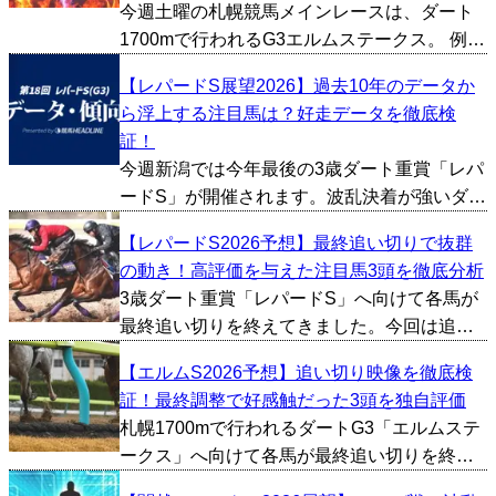
今週土曜の札幌競馬メインレースは、ダート
1700mで行われるG3エルムステークス。 例年
も秋のダート重賞戦線を占う重要な一戦だ
【レパードS展望2026】過去10年のデータか
が、今年は近年の中でも屈指といえるほどメ
ら浮上する注目馬は？好走データを徹底検
ンバーが充実。勢い十分の上がり馬と実績馬
証！
が真正面から激...
今週新潟では今年最後の3歳ダート重賞「レパ
ードS」が開催されます。波乱決着が強いダー
ト重賞で、夏競馬らしい難易度の高い一戦で
【レパードS2026予想】最終追い切りで抜群
す。今回は過去10年間のデータをもとにレパ
の動き！高評価を与えた注目馬3頭を徹底分析
ードSの傾向を探っていきたいと思います。 ■
3歳ダート重賞「レパードS」へ向けて各馬が
上位人気の...
最終追い切りを終えてきました。今回は追い
切り映像やタイム、1週前の内容などから総合
【エルムS2026予想】追い切り映像を徹底検
的に好調馬を判断し、とくに評価が高かった
証！最終調整で好感触だった3頭を独自評価
馬を3頭ピックアップしました。 メルカント
札幌1700mで行われるダートG3「エルムステ
ゥール（牡3、...
ークス」へ向けて各馬が最終追い切りを終え
てきました。今回は追い切り映像やタイム、1