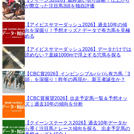
【クイーンS2026】最終追い切り診断！仕上がり
が際立った注目馬3頭を独自評価
【アイビスサマーダッシュ2026】過去10年の傾
向を深掘り！予想オッズとデータで有力馬を見極
める
【アイビスサマーダッシュ2026】データだけでは
読めない？直線1000mで浮上する穴馬を探る
【CBC賞2026】インビンシブルパパら有力馬「3
頭」を深掘り！昨年の再現か、新王者誕生か？
【CBC賞展望2026】出走予定馬一覧＆予想オッ
ズ｜過去10年の傾向を分析
【クイーンステークス2026】過去10年データか
ら導く注目馬とレース傾向を探る、出走予定馬の