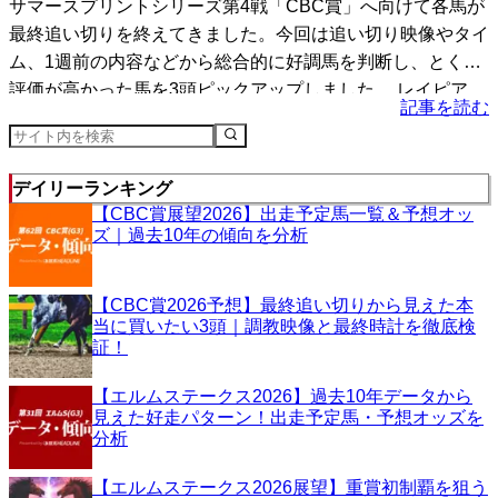
サマースプリントシリーズ第4戦「CBC賞」へ向けて各馬が
最終追い切りを終えてきました。今回は追い切り映像やタイ
ム、1週前の内容などから総合的に好調馬を判断し、とくに
評価が高かった馬を3頭ピックアップしました。 レイピア
記事を読む
（...
デイリーランキング
【CBC賞展望2026】出走予定馬一覧＆予想オッ
ズ｜過去10年の傾向を分析
【CBC賞2026予想】最終追い切りから見えた本
当に買いたい3頭｜調教映像と最終時計を徹底検
証！
【エルムステークス2026】過去10年データから
見えた好走パターン！出走予定馬・予想オッズを
分析
【エルムステークス2026展望】重賞初制覇を狙う