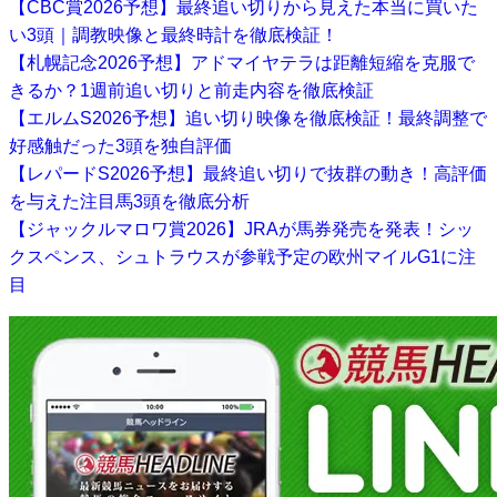
【CBC賞2026予想】最終追い切りから見えた本当に買いた
い3頭｜調教映像と最終時計を徹底検証！
【札幌記念2026予想】アドマイヤテラは距離短縮を克服で
きるか？1週前追い切りと前走内容を徹底検証
【エルムS2026予想】追い切り映像を徹底検証！最終調整で
好感触だった3頭を独自評価
【レパードS2026予想】最終追い切りで抜群の動き！高評価
を与えた注目馬3頭を徹底分析
【ジャックルマロワ賞2026】JRAが馬券発売を発表！シッ
クスペンス、シュトラウスが参戦予定の欧州マイルG1に注
目