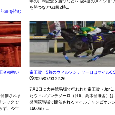
年の川崎記念を勝つなどG1級4勝のメイショ
を勝つなどG1級2勝...
記事を読む
王者vs勢い
帝王賞・5着のウィルソンテソーロはマイルC
2025/07/03 22:26
7月2日に大井競馬場で行われた帝王賞（Jpn1、
で開催されま
たウィルソンテソーロ（牡6、高木登厩舎）は、
ラシックで
盛岡競馬場で開催されるマイルチャンピオンシッ
らず、今年
1600m）...