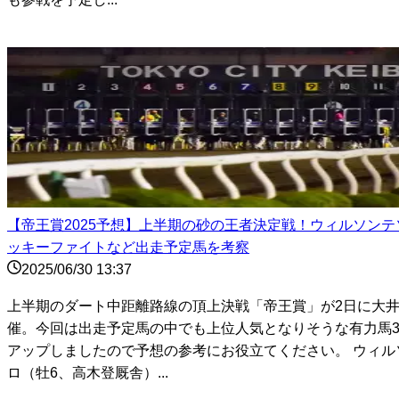
【帝王賞2025予想】上半期の砂の王者決定戦！ウィルソン
ッキーファイトなど出走予定馬を考察
2025/06/30 13:37
上半期のダート中距離路線の頂上決戦「帝王賞」が2日に大
催。今回は出走予定馬の中でも上位人気となりそうな有力馬
アップしましたので予想の参考にお役立てください。 ウィル
ロ（牡6、高木登厩舎）...