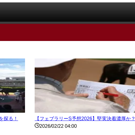
を探る！
【フェブラリーS予想2026】堅実決着濃厚か
2026/02/22 04:00