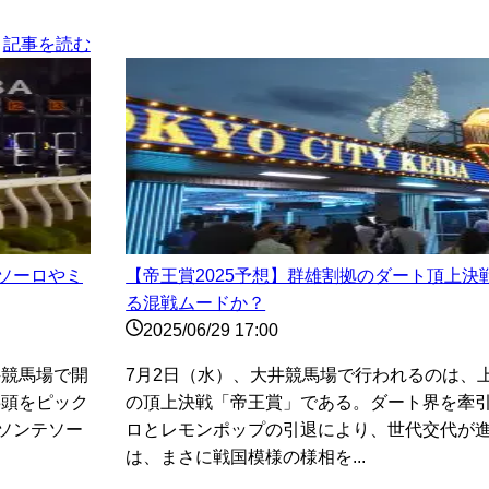
記事を読む
テソーロやミ
【帝王賞2025予想】群雄割拠のダート頂上決
る混戦ムードか？
2025/06/29 17:00
井競馬場で開
7月2日（水）、大井競馬場で行われるのは、
3頭をピック
の頂上決戦「帝王賞」である。ダート界を牽
ソンテソー
ロとレモンポップの引退により、世代交代が
は、まさに戦国模様の様相を...