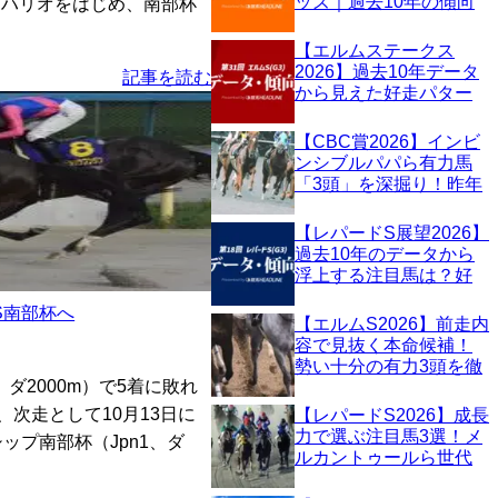
ッズ｜過去10年の傾向
ウハリオをはじめ、南部杯
を分析
【エルムステークス
2026】過去10年データ
記事を読む
から見えた好走パター
ン！出走予定馬・予想
オッズを分析
【CBC賞2026】インビ
ンシブルパパら有力馬
「3頭」を深掘り！昨年
の再現か、新王者誕生
か？
【レパードS展望2026】
過去10年のデータから
浮上する注目馬は？好
走データを徹底検証！
S南部杯へ
【エルムS2026】前走内
容で見抜く本命候補！
勢い十分の有力3頭を徹
ダ2000m）で5着に敗れ
底分析
次走として10月13日に
【レパードS2026】成長
力で選ぶ注目馬3選！メ
プ南部杯（Jpn1、ダ
ルカントゥールら世代
トップ候補を考察