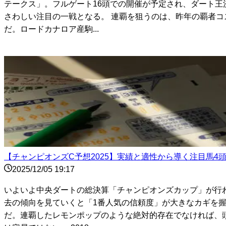
テークス」。フルゲート16頭での開催が予定され、ダート王
さわしい注目の一戦となる。 連覇を狙うのは、昨年の覇者コ
だ。ロードカナロア産駒...
【チャンピオンズC予想2025】実績と適性から導く注目馬4
2025/12/05 19:17
いよいよ中央ダートの総決算「チャンピオンズカップ」が行わ
去の傾向を見ていくと「1番人気の信頼度」が大きなカギを
だ。連覇したレモンポップのような絶対的存在でなければ、