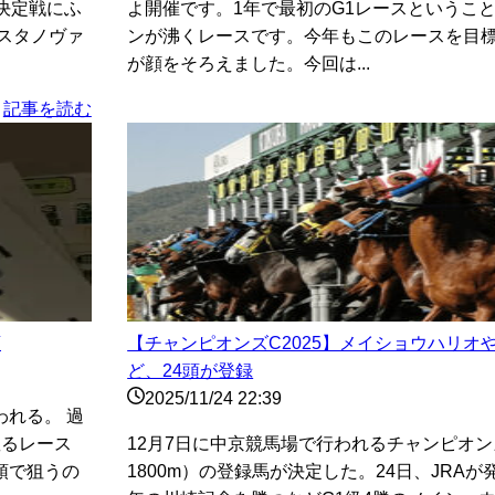
決定戦にふ
よ開催です。1年で最初のG1レースというこ
スタノヴァ
ンが沸くレースです。今年もこのレースを目
が顔をそろえました。今回は...
記事を読む
頭
【チャンピオンズC2025】メイショウハリオ
ど、24頭が登録
2025/11/24 22:39
れる。 過
握るレース
12月7日に中京競馬場で行われるチャンピオン
頭で狙うの
1800m）の登録馬が決定した。24日、JRA