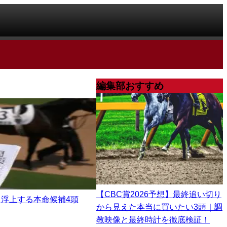
編集部おすすめ
【CBC賞2026予想】最終追い切り
？浮上する本命候補4頭
から見えた本当に買いたい3頭｜調
教映像と最終時計を徹底検証！