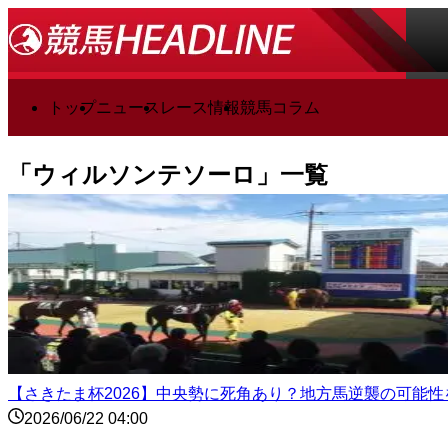
トップ
ニュース
レース情報
競馬コラム
「
ウィルソンテソーロ
」一覧
【さきたま杯2026】中央勢に死角あり？地方馬逆襲の可能性
2026/06/22 04:00