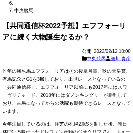
中央競馬
【共同通信杯2022予想】エフフォーリ
アに続く大物誕生なるか？
公開: 2022/02/12 10:00
中央競馬
細川 貴彦
昨年の勝ち馬エフフォーリアはその後皐月賞、秋の天皇賞、
有馬記念とG1を3勝しており、出世レースとなっているの
「共同通信杯」。エフフォーリア以前にも2017年にはスワ
ーヴリチャード、2018年にはダノンキングリーが勝利して
おり、古馬になってからの活躍も期待できるレースとなって
います。
今年注目しているのは、洋芝の札幌2歳Sを制した後、朝日
杯FS・5着だったドレフォン産駒のジオクリフです。ルメー