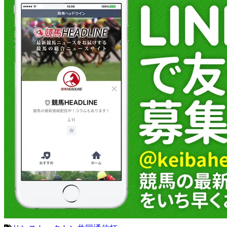
が古馬...