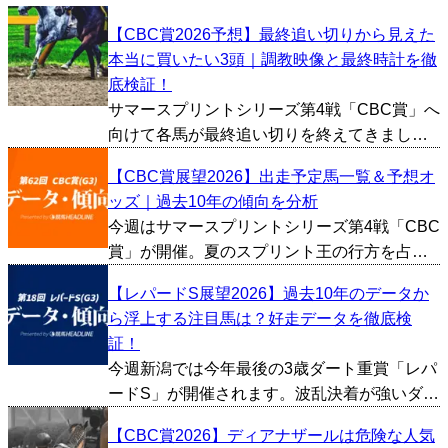
【CBC賞2026予想】最終追い切りから見えた
本当に買いたい3頭｜調教映像と最終時計を徹
底検証！
サマースプリントシリーズ第4戦「CBC賞」へ
向けて各馬が最終追い切りを終えてきまし
た。今回は追い切り映像やタイム、1週前の内
【CBC賞展望2026】出走予定馬一覧＆予想オ
容などから総合的に好調馬を判断し、とくに
ッズ｜過去10年の傾向を分析
評価が高かった馬を3頭ピックアップしまし
今週はサマースプリントシリーズ第4戦「CBC
た。 レイピア（...
賞」が開催。夏のスプリント王の行方を占う
上で、見逃せない一戦となります。今回は過
【レパードS展望2026】過去10年のデータか
去10年間のデータをもとにCBC賞の傾向を探
ら浮上する注目馬は？好走データを徹底検
っていきたいと思います。 ■上位人気が不
証！
振、穴馬の選...
今週新潟では今年最後の3歳ダート重賞「レパ
ードS」が開催されます。波乱決着が強いダー
ト重賞で、夏競馬らしい難易度の高い一戦で
【CBC賞2026】ディアナザールは危険な人気
す。今回は過去10年間のデータをもとにレパ