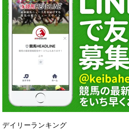
デイリーランキング