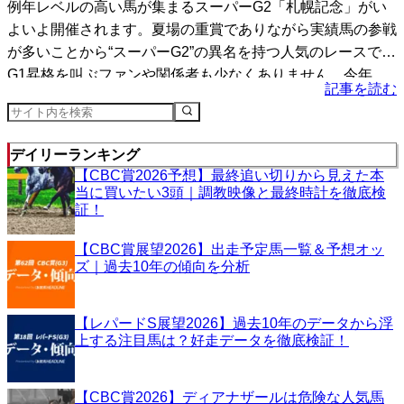
例年レベルの高い馬が集まるスーパーG2「札幌記念」がい
よいよ開催されます。夏場の重賞でありながら実績馬の参戦
が多いことから“スーパーG2”の異名を持つ人気のレースで、
G1昇格を叫ぶファンや関係者も少なくありません。今年
記事を読む
は...
デイリーランキング
【CBC賞2026予想】最終追い切りから見えた本
当に買いたい3頭｜調教映像と最終時計を徹底検
証！
【CBC賞展望2026】出走予定馬一覧＆予想オッ
ズ｜過去10年の傾向を分析
【レパードS展望2026】過去10年のデータから浮
上する注目馬は？好走データを徹底検証！
【CBC賞2026】ディアナザールは危険な人気馬