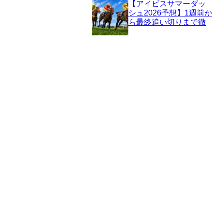
【アイビスサマーダッ
シュ2026予想】1週前か
ら最終追い切りまで徹
底チェック！状態面で
一歩リードする3頭と
は？