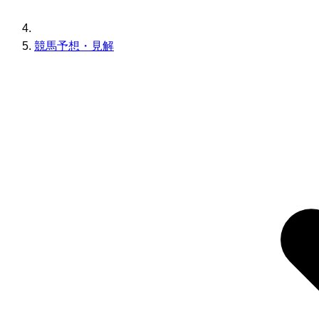
競馬予想・見解