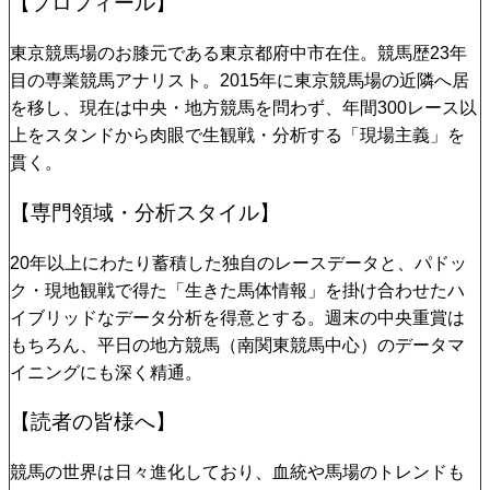
【プロフィール】
東京競馬場のお膝元である東京都府中市在住。競馬歴23年
目の専業競馬アナリスト。2015年に東京競馬場の近隣へ居
を移し、現在は中央・地方競馬を問わず、年間300レース以
上をスタンドから肉眼で生観戦・分析する「現場主義」を
貫く。
【専門領域・分析スタイル】
20年以上にわたり蓄積した独自のレースデータと、パドッ
ク・現地観戦で得た「生きた馬体情報」を掛け合わせたハ
イブリッドなデータ分析を得意とする。週末の中央重賞は
もちろん、平日の地方競馬（南関東競馬中心）のデータマ
イニングにも深く精通。
【読者の皆様へ】
競馬の世界は日々進化しており、血統や馬場のトレンドも