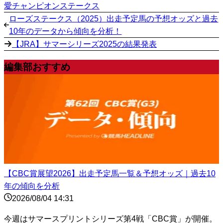
愛チャンピオンステークス
ローズステークス（2025）出走予定馬の予想オッズと過去
10年のデータから傾向を分析！
【JRA】サマーシリーズ2025の結果発表
編集部おすすめ
【CBC賞展望2026】出走予定馬一覧＆予想オッズ｜過去10
年の傾向を分析
2026/08/04 14:31
今週はサマースプリントシリーズ第4戦「CBC賞」が開催。