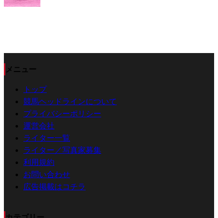
メニュー
トップ
競馬ヘッドラインについて
プライバシーポリシー
運営会社
ライター一覧
ライター／写真家募集
利用規約
お問い合わせ
広告掲載はコチラ
カテゴリー