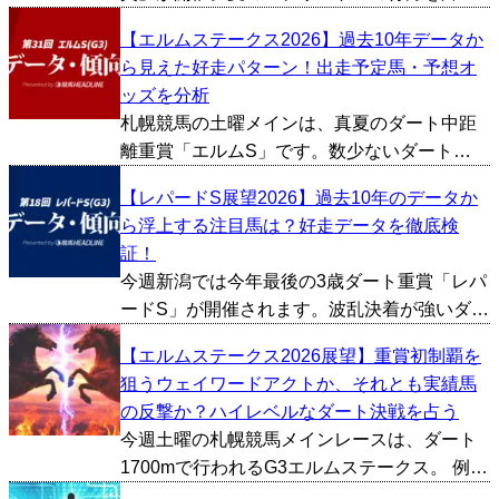
上で、見逃せない一戦となります。今回は過
【エルムステークス2026】過去10年データか
去10年間のデータをもとにCBC賞の傾向を探
ら見えた好走パターン！出走予定馬・予想オ
っていきたいと思います。 ■上位人気が不
ッズを分析
振、穴馬の選...
札幌競馬の土曜メインは、真夏のダート中距
離重賞「エルムS」です。数少ないダート
1700mという距離で行われる重賞ということ
【レパードS展望2026】過去10年のデータか
もあり、コース適性や、距離適性を絡めた予
ら浮上する注目馬は？好走データを徹底検
想をする必要がありそうです。ということで
証！
今回は過去10年間...
今週新潟では今年最後の3歳ダート重賞「レパ
ードS」が開催されます。波乱決着が強いダー
ト重賞で、夏競馬らしい難易度の高い一戦で
【エルムステークス2026展望】重賞初制覇を
す。今回は過去10年間のデータをもとにレパ
狙うウェイワードアクトか、それとも実績馬
ードSの傾向を探っていきたいと思います。 ■
の反撃か？ハイレベルなダート決戦を占う
上位人気の...
今週土曜の札幌競馬メインレースは、ダート
1700mで行われるG3エルムステークス。 例年
も秋のダート重賞戦線を占う重要な一戦だ