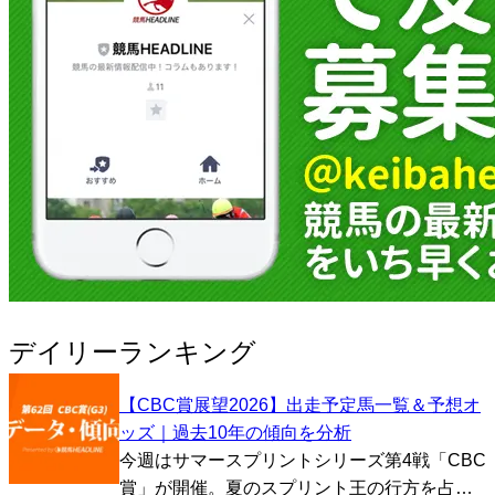
デイリーランキング
【CBC賞展望2026】出走予定馬一覧＆予想オ
ッズ｜過去10年の傾向を分析
今週はサマースプリントシリーズ第4戦「CBC
賞」が開催。夏のスプリント王の行方を占う