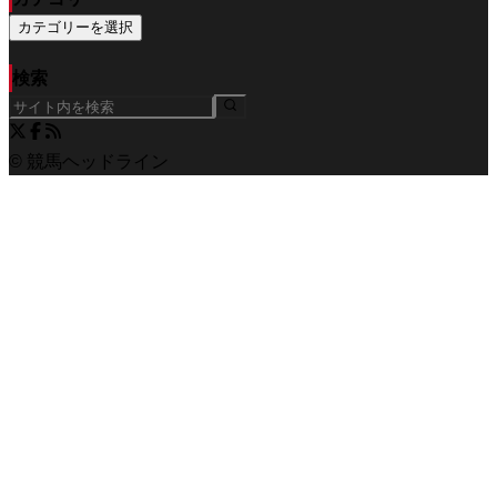
カテゴリーを選択
検索
© 競馬ヘッドライン