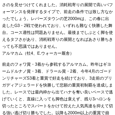
さのを見せつけてくれました。消耗戦寄りの展開で高いパフ
ォーマンスを発揮するタイプで、前走の条件では致し方なか
ったでしょう。レパーズタウンの芝2000mは、この春に出
走したG3・2戦で使われており、いずれも難なく快勝した舞
台。コース適性は問題ありません。最後までしぶとく脚を使
えるタフさがあり、消耗戦寄りの展開となればあさり勝ちき
っても不思議ではありません。
アルマカム（牡4、E.ウォーカー厩舎）
前走のフォワ賞・3着から参戦するアルマカム。昨年はギヨ
ームドルナノ賞・3着、ドラール賞・2着、今年4月のゴード
ンリチャーズS3着と重賞で好走を続けており、3走前のブリ
ガディアジェラードを快勝して悲願の重賞初制覇を達成しま
した。レースでは最内枠から出てハナを奪い良いペースで逃
げていくと、直線に入っても脚色は衰えず、残り3ハロンを
切ったところでスパートをかけて控えた人気馬達を抑えて切
る強い逃げ切り勝ちでした。以降も2000m以上の重賞で崩