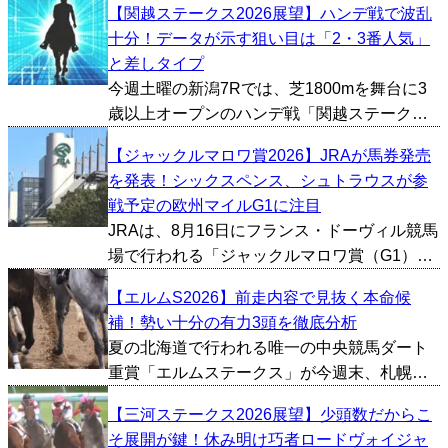
【関越ステークス2026展望】ハンデ戦で波乱
が、今年は近年の中でも屈指といえるほどメ
十分！データが示す狙い目は「2・3番人気」
ンバーが充実。勢い十分の上がり馬と実績馬
と差しタイプ
が真正面から激...
今週土曜の新潟7Rでは、芝1800mを舞台に3
歳以上オープンのハンデ戦「関越ステーク
ス」が行われる。 サマーシリーズ後半へ向け
【ジャックルマロワ賞2026】JRAが馬券発売
た実力馬が顔を揃えた一戦だが、ハンデ戦ら
を発表！シックスペンス、シュトラウスが参
しく実績だけでは勝ち切れないケースも少な
戦予定の欧州マイルG1に注目
くない。過去の...
JRAは、8月16日にフランス・ドーヴィル競馬
場で行われる「ジャックルマロワ賞（G1）」
の馬券を国内で発売すると発表した。 欧州屈
【エルムS2026】前走内容で見抜く本命候
指のマイルG1として知られる一戦で、日本か
補！勢い十分の有力3頭を徹底分析
らはシックスペンス（美浦・田中博康厩舎）
夏の北海道で行われる唯一の中央競馬ダート
とシュト...
重賞「エルムステークス」が今週末、札幌競
馬場で開催されます。夏の貴重なダート重要
【三河ステークス2026展望】少頭数だからこ
ということで例年、重賞実績のある骨っぽい
そ展開が鍵！休み明け巧者ロードヴォイジャ
メンバーが揃います。今回は出走予定馬の中