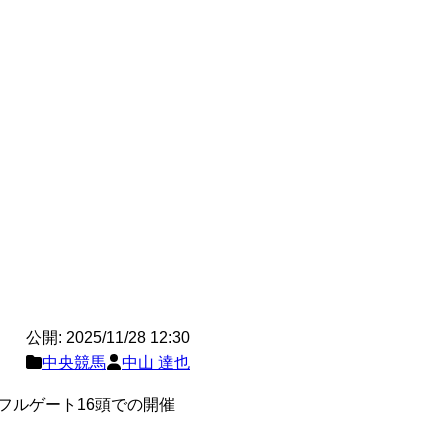
公開: 2025/11/28 12:30
中央競馬
中山 達也
フルゲート16頭での開催