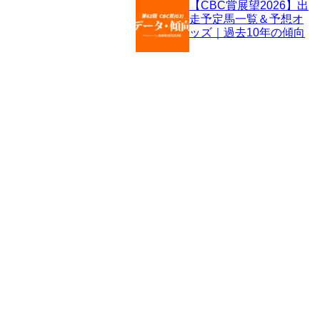
か？
【CBC賞展望2026】出
走予定馬一覧＆予想オ
ッズ｜過去10年の傾向
を分析