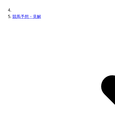
競馬予想・見解