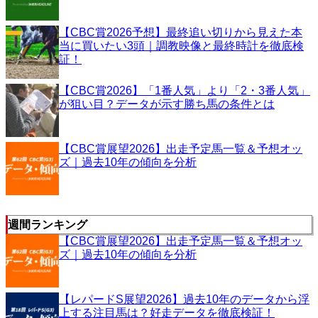
【CBC賞2026予想】最終追い切りから見えた本
当に買いたい3頭｜調教映像と最終時計を徹底検
証！
【CBC賞2026】「1番人気」より「2・3番人気」
が狙い目？データが示す勝ち馬の条件とは
【CBC賞展望2026】出走予定馬一覧＆予想オッ
ズ｜過去10年の傾向を分析
週間ランキング
【CBC賞展望2026】出走予定馬一覧＆予想オッ
ズ｜過去10年の傾向を分析
【レパードS展望2026】過去10年のデータから浮
上する注目馬は？好走データを徹底検証！