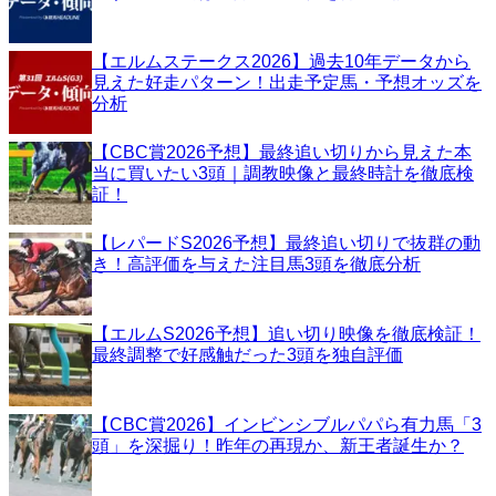
【エルムステークス2026】過去10年データから
見えた好走パターン！出走予定馬・予想オッズを
分析
【CBC賞2026予想】最終追い切りから見えた本
当に買いたい3頭｜調教映像と最終時計を徹底検
証！
【レパードS2026予想】最終追い切りで抜群の動
き！高評価を与えた注目馬3頭を徹底分析
【エルムS2026予想】追い切り映像を徹底検証！
最終調整で好感触だった3頭を独自評価
【CBC賞2026】インビンシブルパパら有力馬「3
頭」を深掘り！昨年の再現か、新王者誕生か？