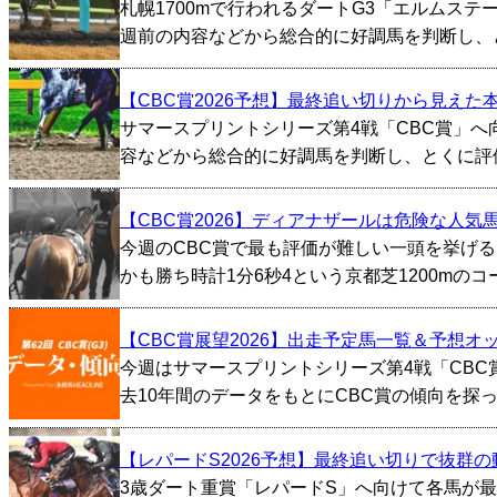
札幌1700mで行われるダートG3「エルムス
週前の内容などから総合的に好調馬を判断し、と
【CBC賞2026予想】最終追い切りから見え
サマースプリントシリーズ第4戦「CBC賞」
容などから総合的に好調馬を判断し、とくに評価
【CBC賞2026】ディアナザールは危険な人
今週のCBC賞で最も評価が難しい一頭を挙げる
かも勝ち時計1分6秒4という京都芝1200mのコ
【CBC賞展望2026】出走予定馬一覧＆予想オ
今週はサマースプリントシリーズ第4戦「CB
去10年間のデータをもとにCBC賞の傾向を探っ
【レパードS2026予想】最終追い切りで抜群
3歳ダート重賞「レパードS」へ向けて各馬が