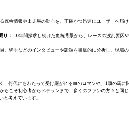
る厩舎情報や出走馬の動向を、正確かつ迅速にユーザーへ届け
掘り
10年間探求し続けた血統背景から、レースの波乱要因
員、騎手などのインタビューや談話を徹底的に分析し、現場の
く、何代にもわたって受け継がれる血のロマンや、1頭の馬に
だからこそ初心者からベテランまで、多くのファンの方々と同
いと考えています。