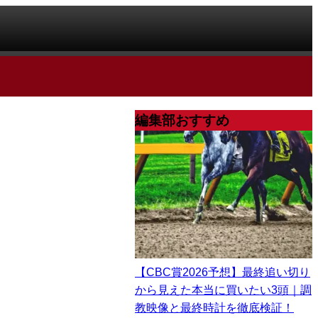
編集部おすすめ
【CBC賞2026予想】最終追い切り
から見えた本当に買いたい3頭｜調
教映像と最終時計を徹底検証！