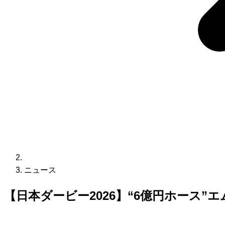
ニュース
【日本ダービー2026】“6億円ホース