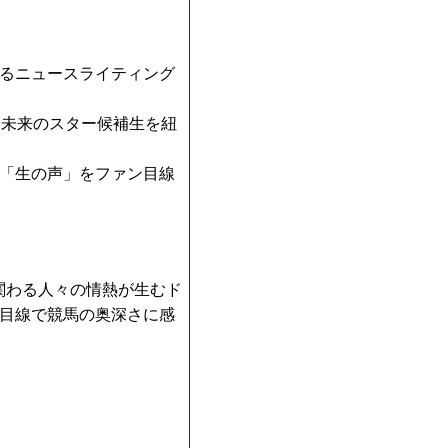
るニュースライティング
や未来のスター候補生を紐
「生の声」をファン目線
関わる人々の情熱が生むド
じ目線で競馬の奥深さに感