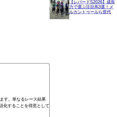
底検証！
【レパードS2026】成長
力で選ぶ注目馬3選！メ
ルカントゥールら世代
トップ候補を考察
います。単なるレース結果
語化することを得意として