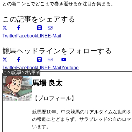
との新コンビでどこまで巻き返せるか注目が集まる。
この記事をシェアする
Twitter
Facebook
LINE
E-Mail
競馬ヘッドラインをフォローする
Twitter
Facebook
LINE
E-Mail
Youtube
この記事の執筆者
馬場 良太
【プロフィール】
競馬歴10年。中央競馬のリアルタイムな動向
の報道にとどまらず、サラブレッドの血のロマ
います。