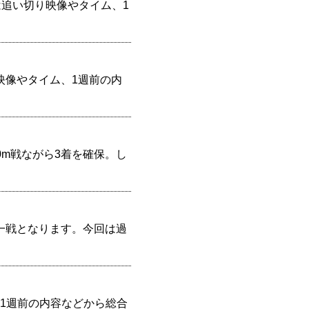
は追い切り映像やタイム、1
映像やタイム、1週前の内
0m戦ながら3着を確保。し
一戦となります。今回は過
1週前の内容などから総合