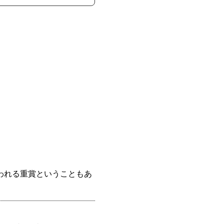
われる重賞ということもあ