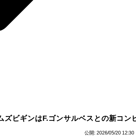
”エムズビギンはF.ゴンサルベスとの新コン
公開: 2026/05/20 12:3