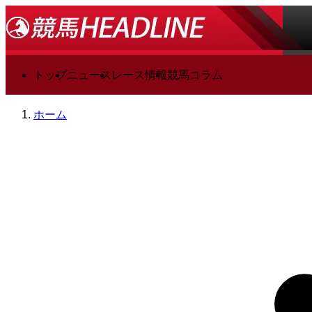
トップ
ニュース
レース情報
競馬コラム
ホーム