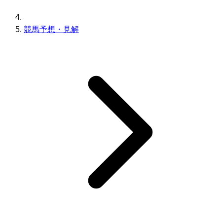
競馬予想・見解