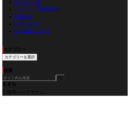
ライター一覧
ライター／写真家募集
利用規約
お問い合わせ
広告掲載はコチラ
カテゴリー
カテゴリーを選択
検索
© 競馬ヘッドライン