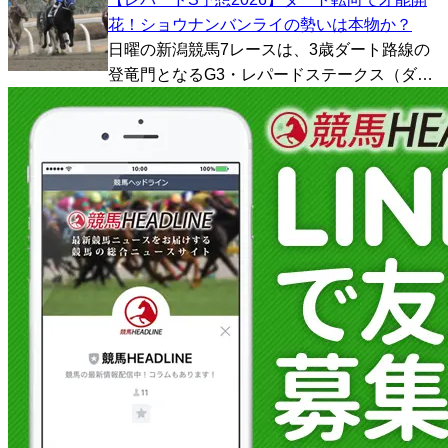
す。今回は過去10年間のデータをもとにレパ
花！ショウナンバンライの勢いは本物か？
ードSの傾向を探っていきたいと思います。 ■
日曜の新潟競馬7レースは、3歳ダート路線の
上位人気の...
登竜門となるG3・レパードステークス（ダー
ト1800m）が行われる。 例年のレパードステ
ークスは、秋のダート重賞やJpn1戦線へ向か
う素質馬が集結する一戦だ。ここを勝った馬
が古馬...