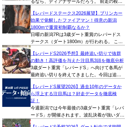
るなら、ディアナザールだろう。 前走の鞍馬
Sでは、初の芝1200m戦ながら3着を確保。し
【レパードステークス2026展望】ブリンカー
かも勝ち時計1分6秒4という京都芝1200mのコ
効果で覚醒したファイアマン！得意の新潟
ースレコード決着に対応したもので、勝ち馬
1800mで重賞初制覇なるか？
フ...
日曜の新潟7Rは3歳ダート重賞のレパードス
テークス（ダート1800m）が行われる。 この
レースはダート界の登竜門として知られてお
【レパードS2026予想】最終追い切りで抜群
り、2年前には後にダート戦線の主役へと成長
の動き！高評価を与えた注目馬3頭を徹底分析
したミッキーファイトが勝利を飾った。今年
3歳ダート重賞「レパードS」へ向けて各馬が
は12頭立...
最終追い切りを終えてきました。今回は追い
切り映像やタイム、1週前の内容などから総合
【レパードS展望2026】過去10年のデータか
的に好調馬を判断し、とくに評価が高かった
ら浮上する注目馬は？好走データを徹底検
馬を3頭ピックアップしました。 メルカント
証！
ゥール（牡3、...
今週新潟では今年最後の3歳ダート重賞「レパ
ードS」が開催されます。波乱決着が強いダー
ト重賞で、夏競馬らしい難易度の高い一戦で
【レパードS予想2026】ダート転向で才能開