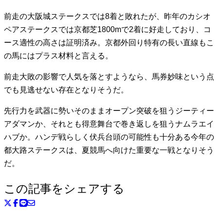
前走の大阪城ステークスでは8着と敗れたが、昨年のカシオ
ペアステークスでは京都芝1800mで2着に好走しており、コ
ース適性の高さは証明済み。京都外回り特有の長い直線もこ
の馬にはプラス材料と言える。
前走大敗の影響で人気を落とすようなら、馬券妙味という点
でも見逃せない存在となりそうだ。
先行力を武器に勢いそのままオープン突破を狙うジーティー
アダマンか、それとも得意舞台で巻き返しを狙うナムラエイ
ハブか。ハンデ戦らしく伏兵台頭の可能性も十分ある今年の
都大路ステークスは、夏競馬へ向けた重要な一戦となりそう
だ。
この記事をシェアする