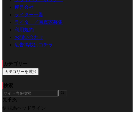
運営会社
ライター一覧
ライター／写真家募集
利用規約
お問い合わせ
広告掲載はコチラ
カテゴリー
カテゴリーを選択
検索
© 競馬ヘッドライン