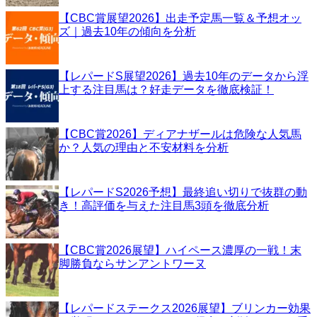
【CBC賞展望2026】出走予定馬一覧＆予想オッ
ズ｜過去10年の傾向を分析
【レパードS展望2026】過去10年のデータから浮
上する注目馬は？好走データを徹底検証！
【CBC賞2026】ディアナザールは危険な人気馬
か？人気の理由と不安材料を分析
【レパードS2026予想】最終追い切りで抜群の動
き！高評価を与えた注目馬3頭を徹底分析
【CBC賞2026展望】ハイペース濃厚の一戦！末
脚勝負ならサンアントワーヌ
【レパードステークス2026展望】ブリンカー効果