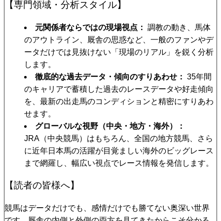
【専門領域・分析スタイル】
元関係者ならではの現場視点
調教の動き、馬体
のアウトライン、厩舎の思惑など、一般のファンやデ
ータだけでは見抜けない「現場のリアル」を鋭く分析
します。
徹底的な過去データ・傾向のすりあわせ
35年間
のキャリアで蓄積した過去のレースデータや好走傾向
を、最新の出走馬のコンディションと精密にすりあわ
せます。
グローバルな視野（中央・地方・海外）
JRA（中央競馬）はもちろん、全国の地方競馬、さら
に近年日本馬の活躍が目覚ましい海外のビッグレース
まで網羅し、幅広い視点でレース情報を発信します。
【読者の皆様へ】
競馬はデータだけでも、感情だけでも勝てない奥深い世界
です。厩舎の内側と外側の両方を見てきたからこそ分かる