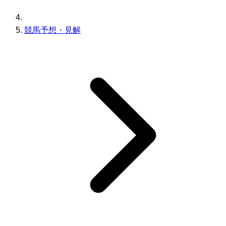
競馬予想・見解