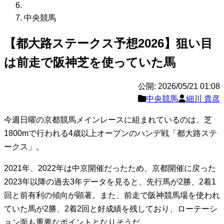
中央競馬
【都大路ステークス予想2026】狙い目
は前走で阪神芝を使っていた馬
公開: 2026/05/21 01:08
中央競馬
細川 貴彦
今週日曜の京都競馬メインレースに組まれているのは、芝
1800mで行われる4歳以上オープンのハンデ戦「都大路ステ
ークス」。
2021年、2022年は中京開催だったため、京都開催に戻った
2023年以降の過去3年データを見ると、先行馬が2勝、2着1
回と前有利の傾向が顕著。また、前走で阪神競馬場を使われ
ていた馬が2勝、2着2回と好成績を残しており、ローテーシ
ョン面も重要なポイントとなりそうだ。