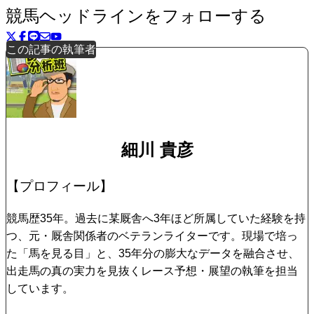
競馬ヘッドラインをフォローする
この記事の執筆者
細川 貴彦
【プロフィール】
競馬歴35年。過去に某厩舎へ3年ほど所属していた経験を持
つ、元・厩舎関係者のベテランライターです。現場で培っ
た「馬を見る目」と、35年分の膨大なデータを融合させ、
出走馬の真の実力を見抜くレース予想・展望の執筆を担当
しています。