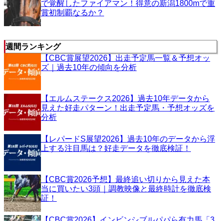
で覚醒したファイアマン！得意の新潟1800mで重
賞初制覇なるか？
週間ランキング
【CBC賞展望2026】出走予定馬一覧＆予想オッ
ズ｜過去10年の傾向を分析
【エルムステークス2026】過去10年データから
見えた好走パターン！出走予定馬・予想オッズを
分析
【レパードS展望2026】過去10年のデータから浮
上する注目馬は？好走データを徹底検証！
【CBC賞2026予想】最終追い切りから見えた本
当に買いたい3頭｜調教映像と最終時計を徹底検
証！
【CBC賞2026】インビンシブルパパら有力馬「3