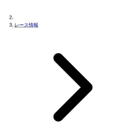
レース情報