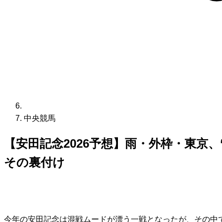
中央競馬
【安田記念2026予想】雨・外枠・東京
その裏付け
今年の安田記念は混戦ムードが漂う一戦となったが、その中