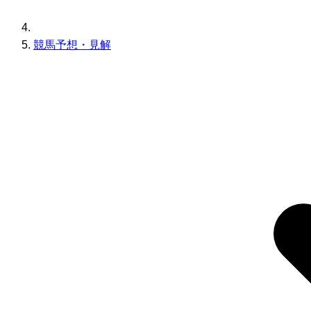
競馬予想・見解