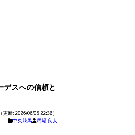
ハーデスへの信頼と
1（更新: 2026/06/05 22:36）
中央競馬
馬場 良太