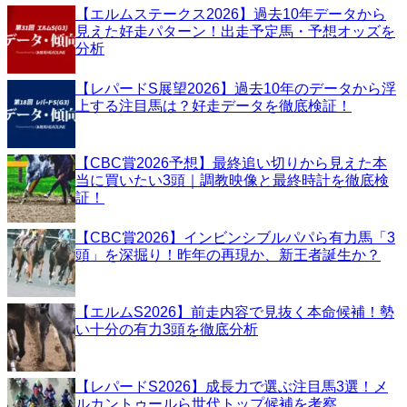
【エルムステークス2026】過去10年データから
見えた好走パターン！出走予定馬・予想オッズを
分析
【レパードS展望2026】過去10年のデータから浮
上する注目馬は？好走データを徹底検証！
【CBC賞2026予想】最終追い切りから見えた本
当に買いたい3頭｜調教映像と最終時計を徹底検
証！
【CBC賞2026】インビンシブルパパら有力馬「3
頭」を深掘り！昨年の再現か、新王者誕生か？
【エルムS2026】前走内容で見抜く本命候補！勢
い十分の有力3頭を徹底分析
【レパードS2026】成長力で選ぶ注目馬3選！メ
ルカントゥールら世代トップ候補を考察