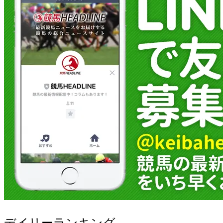
デイリーランキング