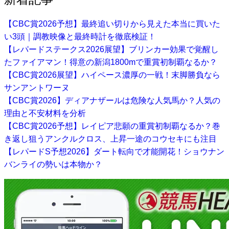
【CBC賞2026予想】最終追い切りから見えた本当に買いた
い3頭｜調教映像と最終時計を徹底検証！
【レパードステークス2026展望】ブリンカー効果で覚醒し
たファイアマン！得意の新潟1800mで重賞初制覇なるか？
【CBC賞2026展望】ハイペース濃厚の一戦！末脚勝負なら
サンアントワーヌ
【CBC賞2026】ディアナザールは危険な人気馬か？人気の
理由と不安材料を分析
【CBC賞2026予想】レイピア悲願の重賞初制覇なるか？巻
き返し狙うアンクルクロス、上昇一途のコウセキにも注目
【レパードS予想2026】ダート転向で才能開花！ショウナン
バンライの勢いは本物か？