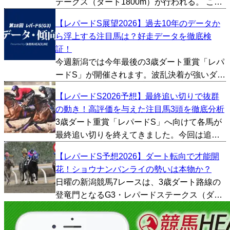
テークス（ダート1800m）が行われる。 この
レースはダート界の登竜門として知られてお
【レパードS展望2026】過去10年のデータか
り、2年前には後にダート戦線の主役へと成長
ら浮上する注目馬は？好走データを徹底検
したミッキーファイトが勝利を飾った。今年
証！
は12頭立...
今週新潟では今年最後の3歳ダート重賞「レパ
ードS」が開催されます。波乱決着が強いダー
ト重賞で、夏競馬らしい難易度の高い一戦で
【レパードS2026予想】最終追い切りで抜群
す。今回は過去10年間のデータをもとにレパ
の動き！高評価を与えた注目馬3頭を徹底分析
ードSの傾向を探っていきたいと思います。 ■
3歳ダート重賞「レパードS」へ向けて各馬が
上位人気の...
最終追い切りを終えてきました。今回は追い
切り映像やタイム、1週前の内容などから総合
【レパードS予想2026】ダート転向で才能開
的に好調馬を判断し、とくに評価が高かった
花！ショウナンバンライの勢いは本物か？
馬を3頭ピックアップしました。 メルカント
日曜の新潟競馬7レースは、3歳ダート路線の
ゥール（牡3、...
登竜門となるG3・レパードステークス（ダー
ト1800m）が行われる。 例年のレパードステ
ークスは、秋のダート重賞やJpn1戦線へ向か