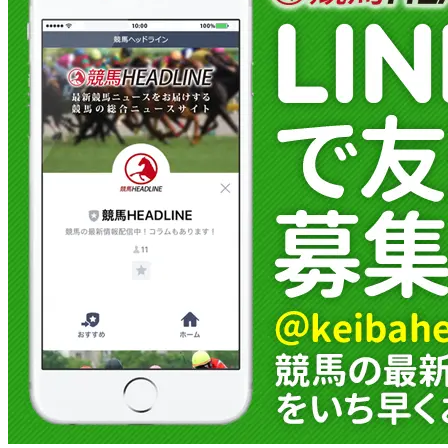
う素質馬が集結する一戦だ。ここを勝った馬
が古馬...