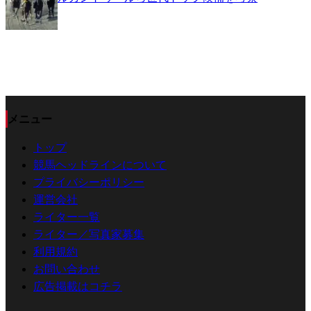
メニュー
トップ
競馬ヘッドラインについて
プライバシーポリシー
運営会社
ライター一覧
ライター／写真家募集
利用規約
お問い合わせ
広告掲載はコチラ