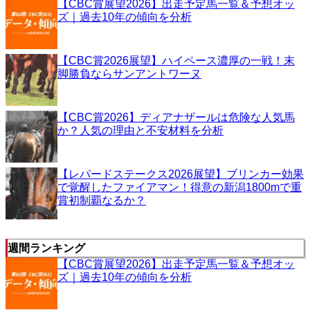
【CBC賞展望2026】出走予定馬一覧＆予想オッ
ズ｜過去10年の傾向を分析
【CBC賞2026展望】ハイペース濃厚の一戦！末
脚勝負ならサンアントワーヌ
【CBC賞2026】ディアナザールは危険な人気馬
か？人気の理由と不安材料を分析
【レパードステークス2026展望】ブリンカー効果
で覚醒したファイアマン！得意の新潟1800mで重
賞初制覇なるか？
週間ランキング
【CBC賞展望2026】出走予定馬一覧＆予想オッ
ズ｜過去10年の傾向を分析