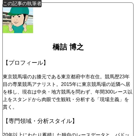
この記事の執筆者
橋詰 博之
【プロフィール】
東京競馬場のお膝元である東京都府中市在住。競馬歴23年
目の専業競馬アナリスト。2015年に東京競馬場の近隣へ居
を移し、現在は中央・地方競馬を問わず、年間300レース以
上をスタンドから肉眼で生観戦・分析する「現場主義」を
貫く。
【専門領域・分析スタイル】
20年以上にわたり蓄積した独自のレースデータと、パドッ