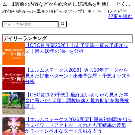
ム、1週前の内容などから総合的に好調馬を判断し、とくに
評価が高かった馬を3頭ピックアップしました。 レイピア
記事を読む
（...
デイリーランキング
【CBC賞展望2026】出走予定馬一覧＆予想オッ
ズ｜過去10年の傾向を分析
【エルムステークス2026】過去10年データから
見えた好走パターン！出走予定馬・予想オッズを
分析
【CBC賞2026予想】最終追い切りから見えた本
当に買いたい3頭｜調教映像と最終時計を徹底検
証！
【エルムステークス2026展望】重賞初制覇を狙う
ウェイワードアクトか、それとも実績馬の反撃
か？ハイレベルなダート決戦を占う