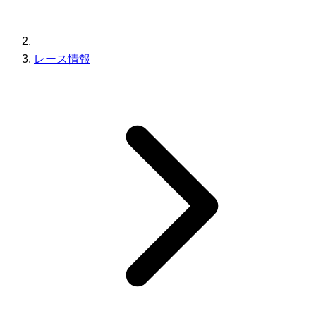
レース情報