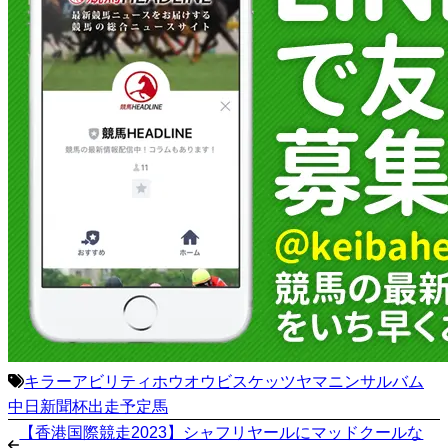
キラーアビリティ
ホウオウビスケッツ
ヤマニンサルバム
中日新聞杯
出走予定馬
【香港国際競走2023】シャフリヤールにマッドクールな