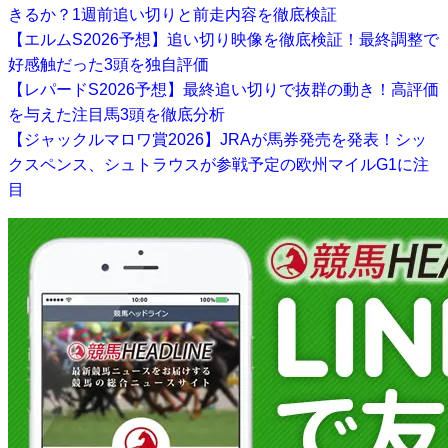
きるか？1週前追い切りと前走内容を徹底検証
【エルムS2026予想】追い切り映像を徹底検証！最終調整で
好感触だった3頭を独自評価
【レパードS2026予想】最終追い切りで抜群の動き！高評価
を与えた注目馬3頭を徹底分析
【ジャックルマロワ賞2026】JRAが馬券発売を発表！シッ
クスペンス、シュトラウスが参戦予定の欧州マイルG1に注
目