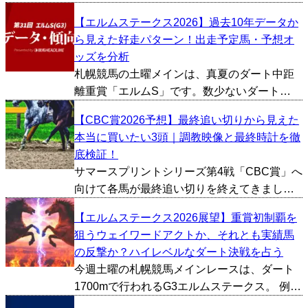
上で、見逃せない一戦となります。今回は過
【エルムステークス2026】過去10年データか
去10年間のデータをもとにCBC賞の傾向を探
ら見えた好走パターン！出走予定馬・予想オ
っていきたいと思います。 ■上位人気が不
ッズを分析
振、穴馬の選...
札幌競馬の土曜メインは、真夏のダート中距
離重賞「エルムS」です。数少ないダート
1700mという距離で行われる重賞ということ
【CBC賞2026予想】最終追い切りから見えた
もあり、コース適性や、距離適性を絡めた予
本当に買いたい3頭｜調教映像と最終時計を徹
想をする必要がありそうです。ということで
底検証！
今回は過去10年間...
サマースプリントシリーズ第4戦「CBC賞」へ
向けて各馬が最終追い切りを終えてきまし
た。今回は追い切り映像やタイム、1週前の内
【エルムステークス2026展望】重賞初制覇を
容などから総合的に好調馬を判断し、とくに
狙うウェイワードアクトか、それとも実績馬
評価が高かった馬を3頭ピックアップしまし
の反撃か？ハイレベルなダート決戦を占う
た。 レイピア（...
今週土曜の札幌競馬メインレースは、ダート
1700mで行われるG3エルムステークス。 例年
も秋のダート重賞戦線を占う重要な一戦だ