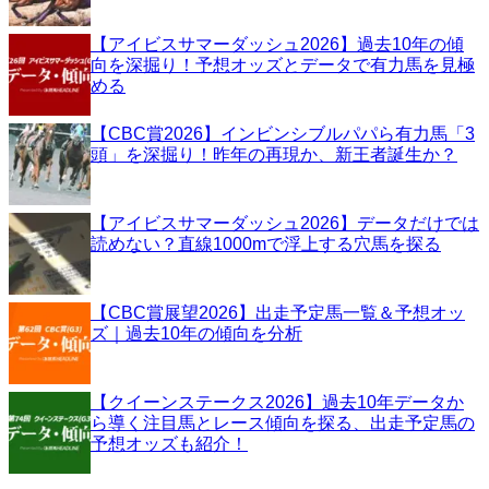
【アイビスサマーダッシュ2026】過去10年の傾
向を深掘り！予想オッズとデータで有力馬を見極
める
【CBC賞2026】インビンシブルパパら有力馬「3
頭」を深掘り！昨年の再現か、新王者誕生か？
【アイビスサマーダッシュ2026】データだけでは
読めない？直線1000mで浮上する穴馬を探る
【CBC賞展望2026】出走予定馬一覧＆予想オッ
ズ｜過去10年の傾向を分析
【クイーンステークス2026】過去10年データか
ら導く注目馬とレース傾向を探る、出走予定馬の
予想オッズも紹介！