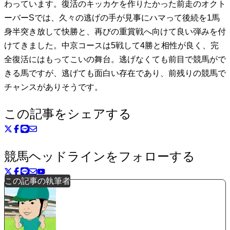
わっています。復活のキッカケを作りたかった前走のオクト
ーバーSでは、久々の逃げの手が見事にハマって後続を1馬
身半突き放して快勝と、再びの重賞戦へ向けて良い弾みを付
けてきました。中京コースは5戦して4勝と相性が良く、完
全復活にはもってこいの舞台。逃げなくても前目で競馬がで
きる馬ですが、逃げても面白い存在であり、前残りの競馬で
チャンスがありそうです。
この記事をシェアする
競馬ヘッドラインをフォローする
この記事の執筆者