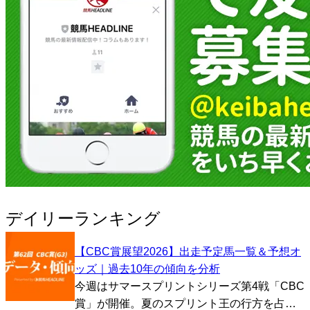
デイリーランキング
【CBC賞展望2026】出走予定馬一覧＆予想オ
ッズ｜過去10年の傾向を分析
今週はサマースプリントシリーズ第4戦「CBC
賞」が開催。夏のスプリント王の行方を占う