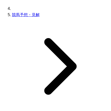
競馬予想・見解