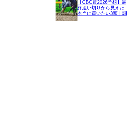
【CBC賞2026予想】最
終追い切りから見えた
本当に買いたい3頭｜調
教映像と最終時計を徹
底検証！