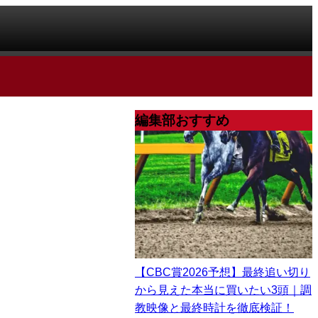
編集部おすすめ
【CBC賞2026予想】最終追い切り
から見えた本当に買いたい3頭｜調
教映像と最終時計を徹底検証！