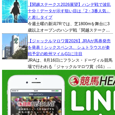
も秋のダート重賞戦線を占う重要な一戦だ
【関越ステークス2026展望】ハンデ戦で波乱
が、今年は近年の中でも屈指といえるほどメ
十分！データが示す狙い目は「2・3番人気」
ンバーが充実。勢い十分の上がり馬と実績馬
と差しタイプ
が真正面から激...
今週土曜の新潟7Rでは、芝1800mを舞台に3
歳以上オープンのハンデ戦「関越ステーク
ス」が行われる。 サマーシリーズ後半へ向け
【ジャックルマロワ賞2026】JRAが馬券発売
た実力馬が顔を揃えた一戦だが、ハンデ戦ら
を発表！シックスペンス、シュトラウスが参
しく実績だけでは勝ち切れないケースも少な
戦予定の欧州マイルG1に注目
くない。過去の...
JRAは、8月16日にフランス・ドーヴィル競馬
場で行われる「ジャックルマロワ賞（G1）」
の馬券を国内で発売すると発表した。 欧州屈
指のマイルG1として知られる一戦で、日本か
らはシックスペンス（美浦・田中博康厩舎）
とシュト...