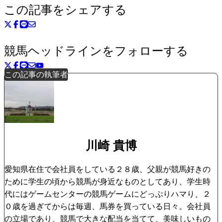
この記事をシェアする
競馬ヘッドラインをフォローする
この記事の執筆者
川崎 貴博
愛知県在住で会社員をしている２８歳、父親が競馬好きの
ために学生の頃から競馬が身近なものとしてあり、学生時
代にはゲームセンターの競馬ゲームにどっぷりハマり、２
０歳を過ぎてからは毎週、馬券を買っている日々。会社員
の立場であり、競馬で大きな配当を当てて、美味しいもの