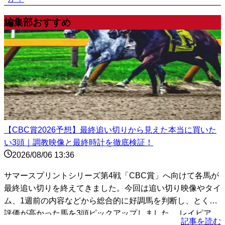
編集部おすすめ
【CBC賞2026予想】最終追い切りから見えた本当に買いた
い3頭｜調教映像と最終時計を徹底検証！
2026/08/06 13:36
サマースプリントシリーズ第4戦「CBC賞」へ向けて各馬が
最終追い切りを終えてきました。今回は追い切り映像やタイ
ム、1週前の内容などから総合的に好調馬を判断し、とくに
評価が高かった馬を3頭ピックアップしました。 レイピア
記事を読む