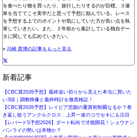
を食べたり物を買ったり、旅行したりするのが目標。３連
単を当ててこそ美学だと思って予想に励んでいる。レース
を予想する上でのポイントや気にしていた方が良い点を執
筆していきたい。また、２年前から集計している独自デー
タに関しても広めていきたい。
»
川崎 貴博の記事をもっと見る
新着記事
【CBC賞2026予想】最終追い切りから見えた本当に買いた
い3頭｜調教映像と最終時計を徹底検証！
【CBC賞2026予想】レイピア悲願の重賞初制覇なるか？巻
き返し狙うアンクルクロス、上昇一途のコウセキにも注目
【レパードS予想2026】ダート転向で才能開花！ショウナン
バンライの勢いは本物か？