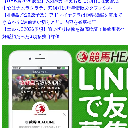
【UHB賞2026展望】人気馬が堅実もヒモ荒れには要警戒！
中心はナムラクララ、穴候補は昨年惜敗のクファシル
【札幌記念2026予想】アドマイヤテラは距離短縮を克服で
きるか？1週前追い切りと前走内容を徹底検証
【エルムS2026予想】追い切り映像を徹底検証！最終調整で
好感触だった3頭を独自評価