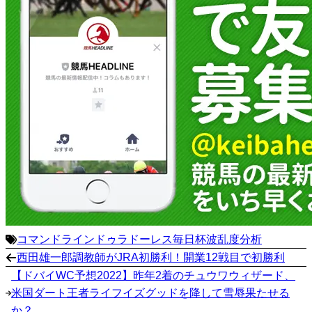
コマンドライン
ドゥラドーレス
毎日杯
波乱度分析
西田雄一郎調教師がJRA初勝利！開業12戦目で初勝利
【ドバイWC予想2022】昨年2着のチュウワウィザード、
米国ダート王者ライフイズグッドを降して雪辱果たせる
か？