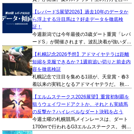
上で、見逃せない一戦となります。今回は過
【レパードS展望2026】過去10年のデータか
去10年間のデータをもとにCBC賞の傾向を探
ら浮上する注目馬は？好走データを徹底検
っていきたいと思います。 ■上位人気が不
証！
振、穴馬の選...
今週新潟では今年最後の3歳ダート重賞「レパ
ードS」が開催されます。波乱決着が強いダー
ト重賞で、夏競馬らしい難易度の高い一戦で
【札幌記念2026予想】アドマイヤテラは距離
す。今回は過去10年間のデータをもとにレパ
短縮を克服できるか？1週前追い切りと前走内
ードSの傾向を探っていきたいと思います。 ■
容を徹底検証
上位人気の...
札幌記念で注目を集める1頭が、天皇賞・春3
着以来の実戦となるアドマイヤテラだ。 秋に
は凱旋門賞への挑戦を予定しており、今回の
【エルムステークス2026展望】重賞初制覇を
札幌記念はその重要な前哨戦。3000m超の長
狙うウェイワードアクトか、それとも実績馬
距離GIで高い能力を示した一方、今回は若葉S
の反撃か？ハイレベルなダート決戦を占う
以来とな...
今週土曜の札幌競馬メインレースは、ダート
1700mで行われるG3エルムステークス。 例年