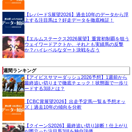
【レパードS展望2026】過去10年のデータから浮
上する注目馬は？好走データを徹底検証！
【エルムステークス2026展望】重賞初制覇を狙う
ウェイワードアクトか、それとも実績馬の反撃
か？ハイレベルなダート決戦を占う
週間ランキング
【アイビスサマーダッシュ2026予想】1週前から
最終追い切りまで徹底チェック！状態面で一歩リ
ードする3頭とは？
【CBC賞展望2026】出走予定馬一覧＆予想オッ
ズ｜過去10年の傾向を分析
【クイーンS2026】最終追い切り診断！仕上がり
が際立った注目馬3頭を独自評価