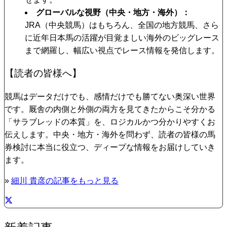
グローバルな視野（中央・地方・海外）
JRA（中央競馬）はもちろん、全国の地方競馬、さら
に近年日本馬の活躍が目覚ましい海外のビッグレース
まで網羅し、幅広い視点でレース情報を発信します。
【読者の皆様へ】
競馬はデータだけでも、感情だけでも勝てない奥深い世界
です。厩舎の内側と外側の両方を見てきたからこそ分かる
「サラブレッドの本質」を、ロジカルかつ分かりやすくお
伝えします。中央・地方・海外を問わず、読者の皆様の馬
券検討に本当に役立つ、ディープな情報をお届けしていき
ます。
»
細川 貴彦の記事をもっと見る