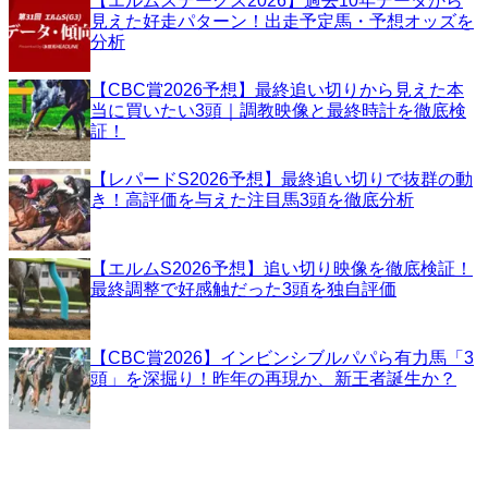
【エルムステークス2026】過去10年データから
見えた好走パターン！出走予定馬・予想オッズを
分析
【CBC賞2026予想】最終追い切りから見えた本
当に買いたい3頭｜調教映像と最終時計を徹底検
証！
【レパードS2026予想】最終追い切りで抜群の動
き！高評価を与えた注目馬3頭を徹底分析
【エルムS2026予想】追い切り映像を徹底検証！
最終調整で好感触だった3頭を独自評価
【CBC賞2026】インビンシブルパパら有力馬「3
頭」を深掘り！昨年の再現か、新王者誕生か？