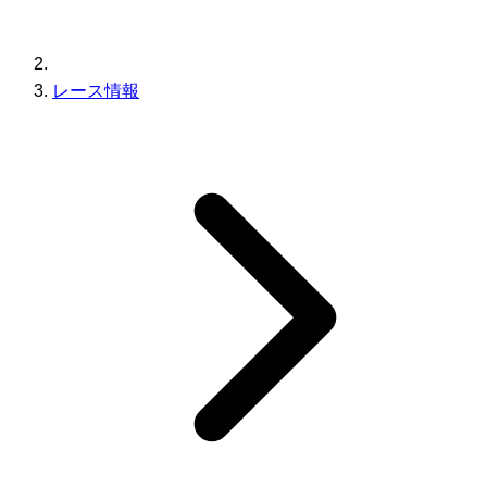
レース情報