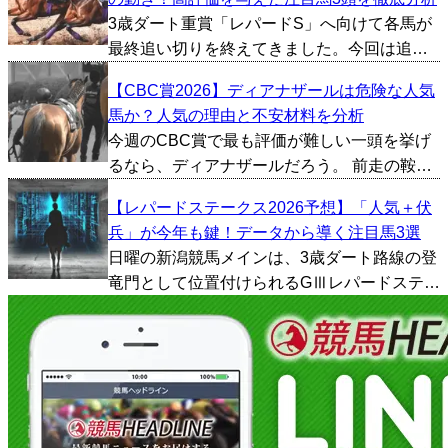
っていきたいと思います。 ■上位人気が不
3歳ダート重賞「レパードS」へ向けて各馬が
振、穴馬の選...
最終追い切りを終えてきました。今回は追い
切り映像やタイム、1週前の内容などから総合
【CBC賞2026】ディアナザールは危険な人気
的に好調馬を判断し、とくに評価が高かった
馬か？人気の理由と不安材料を分析
馬を3頭ピックアップしました。 メルカント
今週のCBC賞で最も評価が難しい一頭を挙げ
ゥール（牡3、...
るなら、ディアナザールだろう。 前走の鞍馬
Sでは、初の芝1200m戦ながら3着を確保。し
【レパードステークス2026予想】「人気＋伏
かも勝ち時計1分6秒4という京都芝1200mのコ
兵」が今年も鍵！データから導く注目馬3選
ースレコード決着に対応したもので、勝ち馬
日曜の新潟競馬メインは、3歳ダート路線の登
フ...
竜門として位置付けられるGⅢレパードステー
クス（ダート1800m）。今年は12頭立てと例
年より落ち着いた頭数となったが、将来のダ
ート重賞戦線を担う素質馬が揃い、見応えの
ある一戦と...