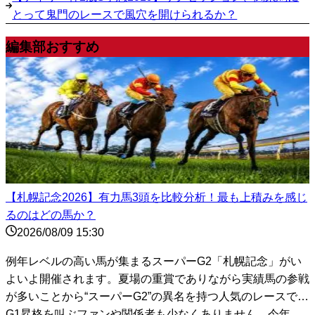
とって鬼門のレースで風穴を開けられるか？
編集部おすすめ
【札幌記念2026】有力馬3頭を比較分析！最も上積みを感じ
るのはどの馬か？
2026/08/09 15:30
例年レベルの高い馬が集まるスーパーG2「札幌記念」がい
よいよ開催されます。夏場の重賞でありながら実績馬の参戦
が多いことから“スーパーG2”の異名を持つ人気のレースで、
G1昇格を叫ぶファンや関係者も少なくありません。今年