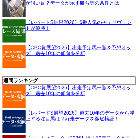
が狙い目？データが示す勝ち馬の条件とは
【レパードS結果2026】6番人気のチェリヴェン
トが優勝！
【CBC賞展望2026】出走予定馬一覧＆予想オッ
ズ｜過去10年の傾向を分析
週間ランキング
【CBC賞展望2026】出走予定馬一覧＆予想オッ
ズ｜過去10年の傾向を分析
【レパードS展望2026】過去10年のデータから浮
上する注目馬は？好走データを徹底検証！