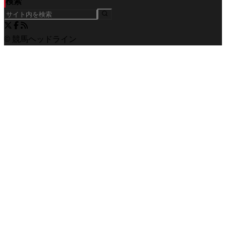
検索
© 競馬ヘッドライン