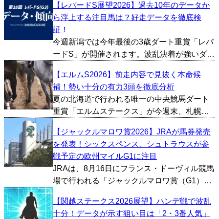
【レパードS展望2026】過去10年のデータか
もあり、コース適性や、距離適性を絡めた予
ら浮上する注目馬は？好走データを徹底検
想をする必要がありそうです。ということで
証！
今回は過去10年間...
今週新潟では今年最後の3歳ダート重賞「レパ
ードS」が開催されます。波乱決着が強いダー
ト重賞で、夏競馬らしい難易度の高い一戦で
【エルムS2026】前走内容で見抜く本命候
す。今回は過去10年間のデータをもとにレパ
補！勢い十分の有力3頭を徹底分析
ードSの傾向を探っていきたいと思います。 ■
夏の北海道で行われる唯一の中央競馬ダート
上位人気の...
重賞「エルムステークス」が今週末、札幌競
馬場で開催されます。夏の貴重なダート重要
【ジャックルマロワ賞2026】JRAが馬券発売
ということで例年、重賞実績のある骨っぽい
を発表！シックスペンス、シュトラウスが参
メンバーが揃います。今回は出走予定馬の中
戦予定の欧州マイルG1に注目
でも上位人気となりそ...
JRAは、8月16日にフランス・ドーヴィル競馬
場で行われる「ジャックルマロワ賞（G1）」
の馬券を国内で発売すると発表した。 欧州屈
【関越ステークス2026展望】ハンデ戦で波乱
指のマイルG1として知られる一戦で、日本か
十分！データが示す狙い目は「2・3番人気」
らはシックスペンス（美浦・田中博康厩舎）