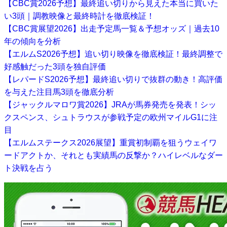
【CBC賞2026予想】最終追い切りから見えた本当に買いた
い3頭｜調教映像と最終時計を徹底検証！
【CBC賞展望2026】出走予定馬一覧＆予想オッズ｜過去10
年の傾向を分析
【エルムS2026予想】追い切り映像を徹底検証！最終調整で
好感触だった3頭を独自評価
【レパードS2026予想】最終追い切りで抜群の動き！高評価
を与えた注目馬3頭を徹底分析
【ジャックルマロワ賞2026】JRAが馬券発売を発表！シッ
クスペンス、シュトラウスが参戦予定の欧州マイルG1に注
目
【エルムステークス2026展望】重賞初制覇を狙うウェイワ
ードアクトか、それとも実績馬の反撃か？ハイレベルなダー
ト決戦を占う