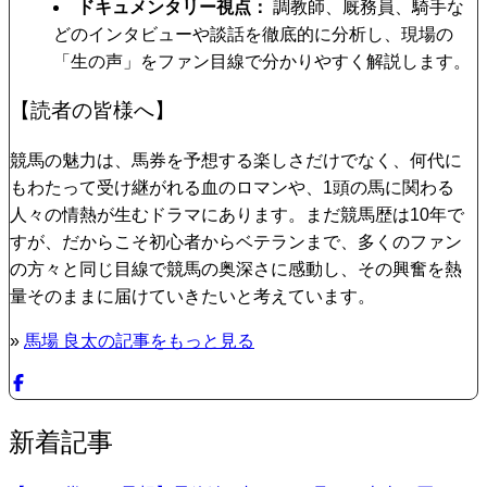
ドキュメンタリー視点
調教師、厩務員、騎手な
どのインタビューや談話を徹底的に分析し、現場の
「生の声」をファン目線で分かりやすく解説します。
【読者の皆様へ】
競馬の魅力は、馬券を予想する楽しさだけでなく、何代に
もわたって受け継がれる血のロマンや、1頭の馬に関わる
人々の情熱が生むドラマにあります。まだ競馬歴は10年で
すが、だからこそ初心者からベテランまで、多くのファン
の方々と同じ目線で競馬の奥深さに感動し、その興奮を熱
量そのままに届けていきたいと考えています。
»
馬場 良太の記事をもっと見る
新着記事