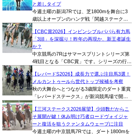
と差しタイプ
とシュト...
今週土曜の新潟7Rでは、芝1800mを舞台に3
歳以上オープンのハンデ戦「関越ステーク
ス」が行われる。 サマーシリーズ後半へ向け
【CBC賞2026】インビンシブルパパら有力馬
た実力馬が顔を揃えた一戦だが、ハンデ戦ら
「3頭」を深掘り！昨年の再現か、新王者誕生
しく実績だけでは勝ち切れないケースも少な
か？
くない。過去の...
中京競馬の7Rはサマースプリントシリーズ第
4戦目となる「CBC賞」です。シリーズの行方
や今後のスプリント重賞戦線を占う上で重要
【レパードS2026】成長力で選ぶ注目馬3選！
な役割を担う一戦となります。今回は出走予
メルカントゥールら世代トップ候補を考察
定馬の中でも上位人気となりそうな有力馬3頭
秋の大舞台へとつながる3歳限定のダート重賞
をピックアッ...
「レパードステークス」が新潟競馬場で開催
されます。2024年覇者ミッキーファイトは、
【三河ステークス2026展望】少頭数だからこ
その後も同年の名古屋大賞典、2025年のアン
そ展開が鍵！休み明け巧者ロードヴォイジャ
タレスSと帝王賞を制しており、過去にはトラ
ーと復活を狙うクァンタムウェーブに注目
ンセンド...
今週土曜の中京競馬7Rでは、ダート1800mを