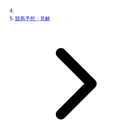
競馬予想・見解