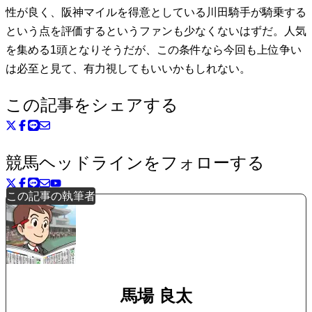
性が良く、阪神マイルを得意としている川田騎手が騎乗する
という点を評価するというファンも少なくないはずだ。人気
を集める1頭となりそうだが、この条件なら今回も上位争い
は必至と見て、有力視してもいいかもしれない。
この記事をシェアする
競馬ヘッドラインをフォローする
この記事の執筆者
馬場 良太