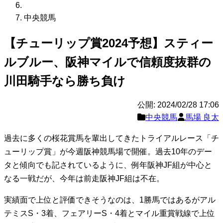
中央競馬
【チューリップ賞2024予想】スティー
ルブルー、阪神マイルで信頼度抜群の
川田騎手なら勝ち負け
公開: 2024/02/28 17:06
中央競馬
馬場 良太
過去に多くの桜花賞馬を輩出してきたトライアルレース「チ
ューリップ賞」が今週阪神競馬場で開催。過去10年のデー
タと傾向でも記されているように、例年阪神JF組が中心と
なる一戦だが、今年は前走阪神JF組は不在。
実績面で上位と評価できそうなのは、1勝馬ではあるがアル
テミスS・3着、フェアリーS・4着とマイル重賞戦線で上位