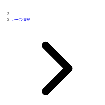
レース情報