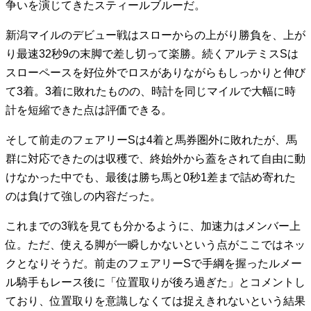
争いを演じてきたスティールブルーだ。
新潟マイルのデビュー戦はスローからの上がり勝負を、上が
り最速32秒9の末脚で差し切って楽勝。続くアルテミスSは
スローペースを好位外でロスがありながらもしっかりと伸び
て3着。3着に敗れたものの、時計を同じマイルで大幅に時
計を短縮できた点は評価できる。
そして前走のフェアリーSは4着と馬券圏外に敗れたが、馬
群に対応できたのは収穫で、終始外から蓋をされて自由に動
けなかった中でも、最後は勝ち馬と0秒1差まで詰め寄れた
のは負けて強しの内容だった。
これまでの3戦を見ても分かるように、加速力はメンバー上
位。ただ、使える脚が一瞬しかないという点がここではネッ
クとなりそうだ。前走のフェアリーSで手綱を握ったルメー
ル騎手もレース後に「位置取りが後ろ過ぎた」とコメントし
ており、位置取りを意識しなくては捉えきれないという結果