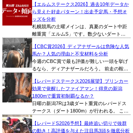
【エルムステークス2026】過去10年データか
週前の内容などから総合的に好調馬を判断
ら見えた好走パターン！出走予定馬・予想オ
し、とくに評価が高かった馬を3頭ピックアッ
ッズを分析
プしました。...
札幌競馬の土曜メインは、真夏のダート中距
離重賞「エルムS」です。数少ないダート
1700mという距離で行われる重賞ということ
【CBC賞2026】ディアナザールは危険な人気
もあり、コース適性や、距離適性を絡めた予
馬か？人気の理由と不安材料を分析
想をする必要がありそうです。ということで
今週のCBC賞で最も評価が難しい一頭を挙げ
今回は過去10年間...
るなら、ディアナザールだろう。 前走の鞍馬
Sでは、初の芝1200m戦ながら3着を確保。し
【レパードステークス2026展望】ブリンカー
かも勝ち時計1分6秒4という京都芝1200mのコ
効果で覚醒したファイアマン！得意の新潟
ースレコード決着に対応したもので、勝ち馬
1800mで重賞初制覇なるか？
フ...
日曜の新潟7Rは3歳ダート重賞のレパードス
テークス（ダート1800m）が行われる。 この
レースはダート界の登竜門として知られてお
【レパードS2026予想】最終追い切りで抜群
り、2年前には後にダート戦線の主役へと成長
の動き！高評価を与えた注目馬3頭を徹底分析