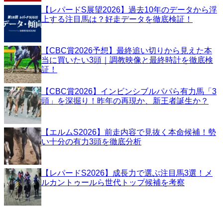
【レパードS展望2026】過去10年のデータから浮
上する注目馬は？好走データを徹底検証！
【CBC賞2026予想】最終追い切りから見えた本
当に買いたい3頭｜調教映像と最終時計を徹底検
証！
【CBC賞2026】インビンシブルパパら有力馬「3
頭」を深掘り！昨年の再現か、新王者誕生か？
【エルムS2026】前走内容で見抜く本命候補！勢
い十分の有力3頭を徹底分析
【レパードS2026】成長力で選ぶ注目馬3選！メ
ルカントゥールら世代トップ候補を考察