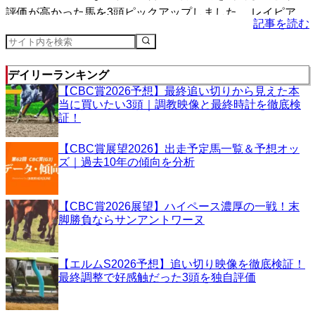
評価が高かった馬を3頭ピックアップしました。 レイピア
記事を読む
（...
デイリーランキング
【CBC賞2026予想】最終追い切りから見えた本
当に買いたい3頭｜調教映像と最終時計を徹底検
証！
【CBC賞展望2026】出走予定馬一覧＆予想オッ
ズ｜過去10年の傾向を分析
【CBC賞2026展望】ハイペース濃厚の一戦！末
脚勝負ならサンアントワーヌ
【エルムS2026予想】追い切り映像を徹底検証！
最終調整で好感触だった3頭を独自評価