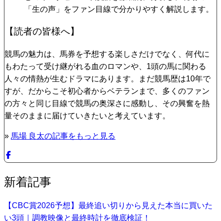
「生の声」をファン目線で分かりやすく解説します。
【読者の皆様へ】
競馬の魅力は、馬券を予想する楽しさだけでなく、何代に
もわたって受け継がれる血のロマンや、1頭の馬に関わる
人々の情熱が生むドラマにあります。まだ競馬歴は10年で
すが、だからこそ初心者からベテランまで、多くのファン
の方々と同じ目線で競馬の奥深さに感動し、その興奮を熱
量そのままに届けていきたいと考えています。
»
馬場 良太の記事をもっと見る
新着記事
【CBC賞2026予想】最終追い切りから見えた本当に買いた
い3頭｜調教映像と最終時計を徹底検証！