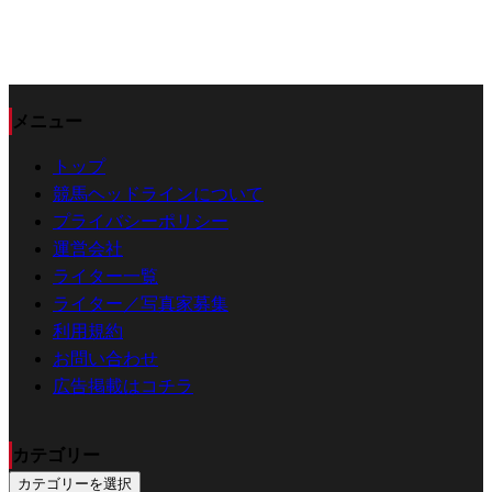
メニュー
トップ
競馬ヘッドラインについて
プライバシーポリシー
運営会社
ライター一覧
ライター／写真家募集
利用規約
お問い合わせ
広告掲載はコチラ
カテゴリー
カテゴリーを選択