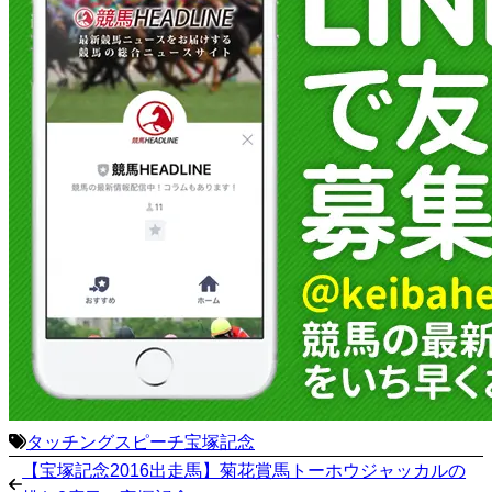
タッチングスピーチ
宝塚記念
【宝塚記念2016出走馬】菊花賞馬トーホウジャッカルの