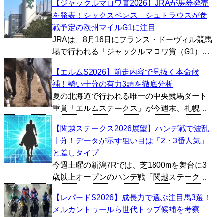
【ジャックルマロワ賞2026】JRAが馬券発売
す。今回は過去10年間のデータをもとにレパ
を発表！シックスペンス、シュトラウスが参
ードSの傾向を探っていきたいと思います。 ■
戦予定の欧州マイルG1に注目
上位人気の...
JRAは、8月16日にフランス・ドーヴィル競馬
場で行われる「ジャックルマロワ賞（G1）」
の馬券を国内で発売すると発表した。 欧州屈
【エルムS2026】前走内容で見抜く本命候
指のマイルG1として知られる一戦で、日本か
補！勢い十分の有力3頭を徹底分析
らはシックスペンス（美浦・田中博康厩舎）
夏の北海道で行われる唯一の中央競馬ダート
とシュト...
重賞「エルムステークス」が今週末、札幌競
馬場で開催されます。夏の貴重なダート重要
【関越ステークス2026展望】ハンデ戦で波乱
ということで例年、重賞実績のある骨っぽい
十分！データが示す狙い目は「2・3番人気」
メンバーが揃います。今回は出走予定馬の中
と差しタイプ
でも上位人気となりそ...
今週土曜の新潟7Rでは、芝1800mを舞台に3
歳以上オープンのハンデ戦「関越ステーク
ス」が行われる。 サマーシリーズ後半へ向け
【レパードS2026】成長力で選ぶ注目馬3選！
た実力馬が顔を揃えた一戦だが、ハンデ戦ら
メルカントゥールら世代トップ候補を考察
しく実績だけでは勝ち切れないケースも少な