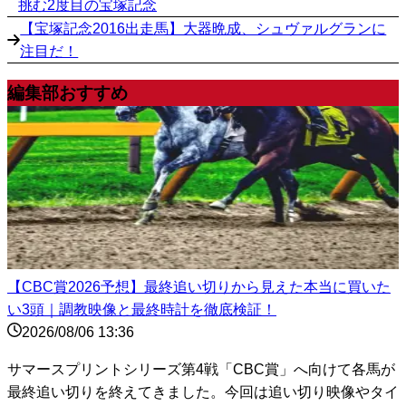
挑む2度目の宝塚記念
【宝塚記念2016出走馬】大器晩成、シュヴァルグランに
注目だ！
編集部おすすめ
【CBC賞2026予想】最終追い切りから見えた本当に買いた
い3頭｜調教映像と最終時計を徹底検証！
2026/08/06 13:36
サマースプリントシリーズ第4戦「CBC賞」へ向けて各馬が
最終追い切りを終えてきました。今回は追い切り映像やタイ