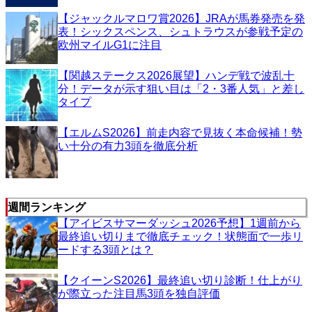
【ジャックルマロワ賞2026】JRAが馬券発売を発
表！シックスペンス、シュトラウスが参戦予定の
欧州マイルG1に注目
【関越ステークス2026展望】ハンデ戦で波乱十
分！データが示す狙い目は「2・3番人気」と差し
タイプ
【エルムS2026】前走内容で見抜く本命候補！勢
い十分の有力3頭を徹底分析
週間ランキング
【アイビスサマーダッシュ2026予想】1週前から
最終追い切りまで徹底チェック！状態面で一歩リ
ードする3頭とは？
【クイーンS2026】最終追い切り診断！仕上がり
が際立った注目馬3頭を独自評価