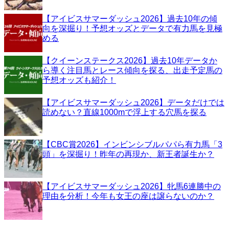
【アイビスサマーダッシュ2026】過去10年の傾
向を深掘り！予想オッズとデータで有力馬を見極
める
【クイーンステークス2026】過去10年データか
ら導く注目馬とレース傾向を探る、出走予定馬の
予想オッズも紹介！
【アイビスサマーダッシュ2026】データだけでは
読めない？直線1000mで浮上する穴馬を探る
【CBC賞2026】インビンシブルパパら有力馬「3
頭」を深掘り！昨年の再現か、新王者誕生か？
【アイビスサマーダッシュ2026】牝馬6連勝中の
理由を分析！今年も女王の座は譲らないのか？